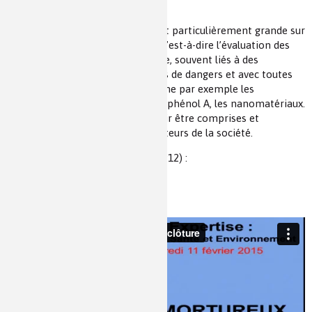
surveillance.
La préoccupation de la société est particulièrement grande sur
l’évaluation du risque chronique, c’est-à-dire l’évaluation des
effets potentiels sur le long terme, souvent liés à des
expositions diffuses à divers types de dangers et avec toutes
les combinaisons possibles comme par exemple les
perturbateurs endocriniens, le bisphénol A, les nanomatériaux.
Les connaissances doivent pouvoir être comprises et
partagées avec l’ensemble des acteurs de la société.
Vidéo de la conférence
(durée 18:12) :