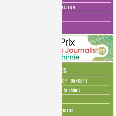
SANTÉ, BIEN-ÊTRE ET ALIMENTATION
ANALYSES ET IMAGERIE
HISTOIRE DE LA CHIMIE
ÉDITOS
N₂O – protoxyde d’azote – STOP : DANGER !
La Coupe du monde de foot et la chimie
La transition alimentaire
TOUS LES ÉDITOS