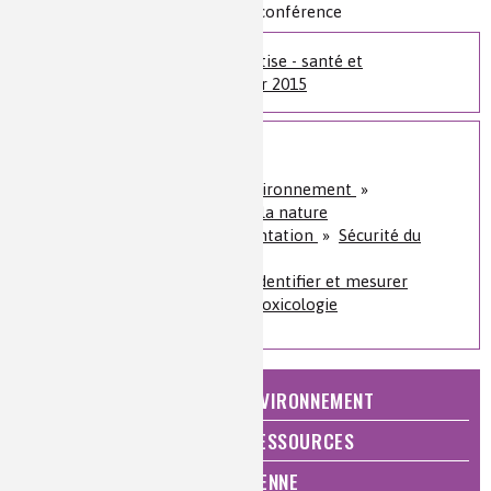
Nature de la ressource :
article + conférence
Colloque Chimie et expertise - santé et
environnement, 11 février 2015
Sur le même sujet
Nature, agriculture et environnement
»
Comprendre et protéger la nature
Santé, bien-être et alimentation
»
Sécurité du
consommateur
Analyses et imagerie
»
Identifier et mesurer
Analyses et imagerie
»
Toxicologie
NATURE, AGRICULTURE ET ENVIRONNEMENT
ÉNERGIE ET ÉCONOMIE DES RESSOURCES
QUALITÉ DE VIE, VIE QUOTIDIENNE