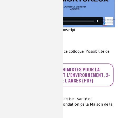
Retrouvez
ici
toutes les vidéos de ce colloque. Possibilité de
les télécharger.
>> LE DÉFI POSÉ AUX CHIMISTES POUR LA
PROTECTION DE LA SANTÉ ET L’ENVIRONNEMENT. 2-
LE POINT DE VUE DE L’ANSES (PDF)
Auteur(s) :
Marc Mortureux
Source(s) :
Colloque Chimie et expertise - santé et
environnement, 11 février 2015, Fondation de la Maison de la
chimie
Niveau de lecture :
pour tous