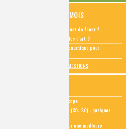
QUESTIONS DU MOIS
Comment empêcher mon bouquet de faner ?
Comment restaurer des meubles d'art ?
Pourquoi ajouter de la soude caustique pour
déboucher un évier ?
TOUTES LES QUESTIONS
ZOOMS SUR...
Zoom sur la chimie au microscope
Zoom sur le CO₂ supercritique (CO₂ SC) : quelques
applications récentes
Zoom sur les sites Seveso, pour une meilleure