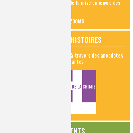
connaissance des risques et de la mise en œuvre des
mesures de prévention
TOUS LES ZOOMS
VIDÉOS HISTOIRES
Découvrez la chimie en vidéo à travers des anecdotes
historiques, insolites et amusantes :
ÉVÉNEMENTS