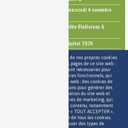
Colloque Chimie et Cerveau - mercredi 4 novembre
2026
Le cholestérol, une nouvelle vidéo Blablareau &
Mediachimie
Questions d'actualité - Juin - Juillet 2026
TOUS LES ÉVÉNEMENTS
Nous utilisons une sélection de nos propres cookies
et de cookies de tiers sur les pages de ce site web :
des cookies essentiels, qui sont nécessaires pour
ESPACE JEUNES
utiliser le site web ; des cookies fonctionnels, qui
facilitent l'utilisation du site web ; des cookies de
performance, que nous utilisons pour générer des
données agrégées sur l'utilisation du site web et
des statistiques ; et des cookies de marketing, qui
sont utilisés pour afficher du contenu, notamment
QUI SOMMES-NOUS ?
les vidéos. Si vous choisissez « TOUT ACCEPTER »,
PARTENAIRES
vous consentez à l'utilisation de tous les cookies.
OUTILS DE COMMUNICATION
Vous pouvez accepter ou refuser des types de
MENTIONS LÉGALES