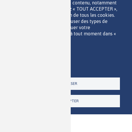
sont utilisés pour afficher du contenu, notamment
QUI SOMMES-NOUS ?
les vidéos. Si vous choisissez « TOUT ACCEPTER »,
PARTENAIRES
vous consentez à l'utilisation de tous les cookies.
OUTILS DE COMMUNICATION
Vous pouvez accepter ou refuser des types de
MENTIONS LÉGALES
cookies individuels et révoquer votre
POLITIQUE DES DONNÉES
consentement pour l'avenir à tout moment dans «
ACCESSIBILITÉ
Paramètres ».
RSS
Politique de confidentialité
CONTACT
Imprimer
Paramètres
Un site de la
TOUT REFUSER
TOUT ACCEPTER