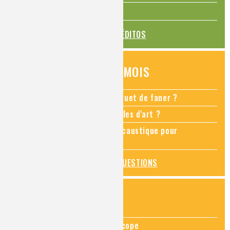
La transition alimentaire
TOUS LES ÉDITOS
QUESTIONS DU MOIS
Comment empêcher mon bouquet de faner ?
Comment restaurer des meubles d'art ?
Pourquoi ajouter de la soude caustique pour
déboucher un évier ?
TOUTES LES QUESTIONS
ZOOMS SUR...
Zoom sur la chimie au microscope