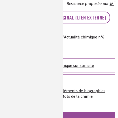
*
Ressource proposée par
JF
ACCÉDEZ AU TEXTE ORIGINAL (LIEN EXTERNE)
Auteur(s) :
Chemicus (Léon Velluz)
Source(s) :
Priestley (1733-1804), L’Actualité chimique n°6
(novembre 1973) pp. 39-42
Niveau de lecture :
pour tous
Nature de la ressource :
article
Retrouvez l'Actualité Chimique sur son site
Sur le même sujet
Histoire de la chimie
»
Éléments de biographies
Histoire de la chimie
»
Mots de la chimie