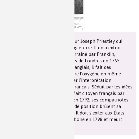
Les chimistes dans...
Enseignement
Chimie et Notre-Dame
Réactions en un clin d’oeil
Fiches métiers
Velluz est l’auteur d’un ouvrage sur Joseph Priestley qui
était pasteur presbytérien en Angleterre. Il en a extrait
l’article documenté ci-dessus. Parrainé par Franklin,
Priestley fut élu à la Royal Society de Londres en 1765.
Comme plusieurs des chimistes anglais, il fait des
recherches sur les gaz et découvre l’oxygène en même
temps que Lavoisier sans adopter l’interprétation
théorique nouvelle du chimiste français. Séduit par les idées
de la Révolution française il est fait citoyen français par
l’Assemblée législative de Paris en 1792, ses compatriotes
qui apprécient moins ses prises de position brûlent sa
demeure au cours d’une émeute. Il doit s’exiler aux États-
Unis, il isole le monoxyde de carbone en 1798 et meurt
d’une intoxication en 1804.