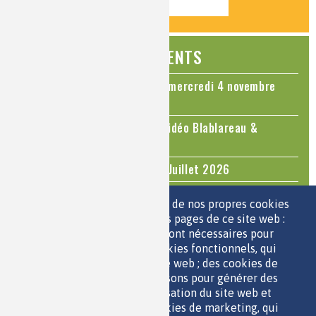
ÉVÉNEMENTS
Colloque Chimie et Cerveau - mercredi 4 novembre
2026
Le cholestérol, une nouvelle vidéo Blablareau &
Mediachimie
Questions d'actualité - Juin - Juillet 2026
TOUS LES ÉVÉNEMENTS
Nous utilisons une sélection de nos propres cookies
et de cookies de tiers sur les pages de ce site web :
des cookies essentiels, qui sont nécessaires pour
ESPACE JEUNES
utiliser le site web ; des cookies fonctionnels, qui
facilitent l'utilisation du site web ; des cookies de
performance, que nous utilisons pour générer des
données agrégées sur l'utilisation du site web et
des statistiques ; et des cookies de marketing, qui