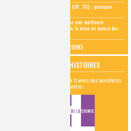
Zoom sur le CO₂ supercritique (CO₂ SC) : quelques
applications récentes
Zoom sur les sites Seveso, pour une meilleure
connaissance des risques et de la mise en œuvre des
mesures de prévention
TOUS LES ZOOMS
VIDÉOS HISTOIRES
Découvrez la chimie en vidéo à travers des anecdotes
historiques, insolites et amusantes :