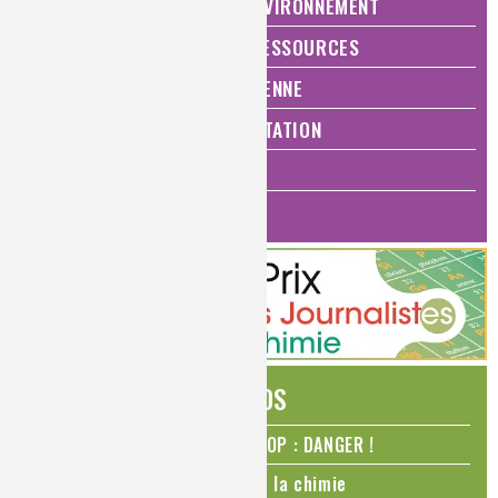
NATURE, AGRICULTURE ET ENVIRONNEMENT
ÉNERGIE ET ÉCONOMIE DES RESSOURCES
QUALITÉ DE VIE, VIE QUOTIDIENNE
SANTÉ, BIEN-ÊTRE ET ALIMENTATION
ANALYSES ET IMAGERIE
HISTOIRE DE LA CHIMIE
ÉDITOS
N₂O – protoxyde d’azote – STOP : DANGER !
La Coupe du monde de foot et la chimie