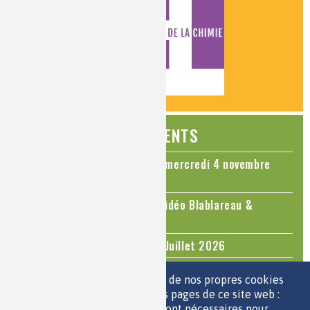
ÉVÉNEMENTS
Colloque Chimie et Cerveau - mercredi 4 novembre
2026
Le cholestérol, une nouvelle vidéo Blablareau &
Mediachimie
Questions d'actualité - Juin - Juillet 2026
TOUS LES ÉVÉNEMENTS
Nous utilisons une sélection de nos propres cookies
et de cookies de tiers sur les pages de ce site web :
des cookies essentiels, qui sont nécessaires pour