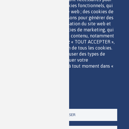
ESPACE JEUNES
utiliser le site web ; des cookies fonctionnels, qui
facilitent l'utilisation du site web ; des cookies de
performance, que nous utilisons pour générer des
données agrégées sur l'utilisation du site web et
des statistiques ; et des cookies de marketing, qui
sont utilisés pour afficher du contenu, notamment
QUI SOMMES-NOUS ?
les vidéos. Si vous choisissez « TOUT ACCEPTER »,
PARTENAIRES
vous consentez à l'utilisation de tous les cookies.
OUTILS DE COMMUNICATION
Vous pouvez accepter ou refuser des types de
MENTIONS LÉGALES
cookies individuels et révoquer votre
POLITIQUE DES DONNÉES
consentement pour l'avenir à tout moment dans «
ACCESSIBILITÉ
Paramètres ».
RSS
Politique de confidentialité
CONTACT
Imprimer
Paramètres
Un site de la
TOUT REFUSER