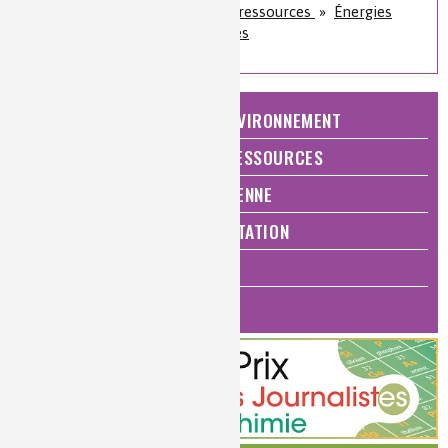
Énergie et économie des ressources
»
Énergies
alternatives et bioénergies
NATURE, AGRICULTURE ET ENVIRONNEMENT
ÉNERGIE ET ÉCONOMIE DES RESSOURCES
QUALITÉ DE VIE, VIE QUOTIDIENNE
SANTÉ, BIEN-ÊTRE ET ALIMENTATION
ANALYSES ET IMAGERIE
HISTOIRE DE LA CHIMIE