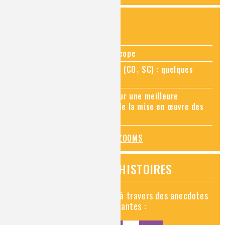
ZOOMS SUR...
Zoom sur la chimie au microscope
Zoom sur le CO₂ supercritique (CO₂ SC) : quelques
applications récentes
Zoom sur les sites Seveso, pour une meilleure
connaissance des risques et de la mise en œuvre des
mesures de prévention
TOUS LES ZOOMS
VIDÉOS HISTOIRES
Découvrez la chimie en vidéo à travers des anecdotes
historiques, insolites et amusantes :