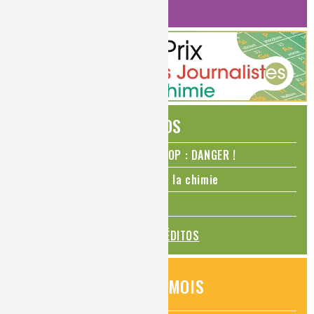
HISTOIRE DE LA CHIMIE
ÉDITOS
N₂O – protoxyde d’azote – STOP : DANGER !
La Coupe du monde de foot et la chimie
La transition alimentaire
TOUS LES ÉDITOS
QUESTIONS DU MOIS