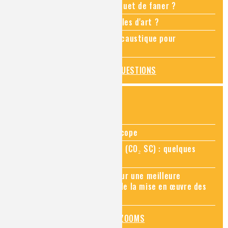
Comment empêcher mon bouquet de faner ?
Comment restaurer des meubles d'art ?
Pourquoi ajouter de la soude caustique pour
déboucher un évier ?
TOUTES LES QUESTIONS
ZOOMS SUR...
Zoom sur la chimie au microscope
Zoom sur le CO₂ supercritique (CO₂ SC) : quelques
applications récentes
Zoom sur les sites Seveso, pour une meilleure
connaissance des risques et de la mise en œuvre des
mesures de prévention
TOUS LES ZOOMS