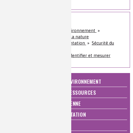
Sur le même sujet
Nature, agriculture et environnement
»
Comprendre et protéger la nature
Santé, bien-être et alimentation
»
Sécurité du
consommateur
Analyses et imagerie
»
Identifier et mesurer
NATURE, AGRICULTURE ET ENVIRONNEMENT
ÉNERGIE ET ÉCONOMIE DES RESSOURCES
QUALITÉ DE VIE, VIE QUOTIDIENNE
SANTÉ, BIEN-ÊTRE ET ALIMENTATION
ANALYSES ET IMAGERIE