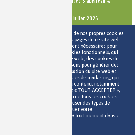
Le cholestérol, une nouvelle vidéo Blablareau &
Mediachimie
Questions d'actualité - Juin - Juillet 2026
TOUS LES ÉVÉNEMENTS
Nous utilisons une sélection de nos propres cookies
et de cookies de tiers sur les pages de ce site web :
des cookies essentiels, qui sont nécessaires pour
ESPACE JEUNES
utiliser le site web ; des cookies fonctionnels, qui
facilitent l'utilisation du site web ; des cookies de
performance, que nous utilisons pour générer des
données agrégées sur l'utilisation du site web et
des statistiques ; et des cookies de marketing, qui
sont utilisés pour afficher du contenu, notamment
QUI SOMMES-NOUS ?
les vidéos. Si vous choisissez « TOUT ACCEPTER »,
PARTENAIRES
vous consentez à l'utilisation de tous les cookies.
OUTILS DE COMMUNICATION
Vous pouvez accepter ou refuser des types de
MENTIONS LÉGALES
cookies individuels et révoquer votre
POLITIQUE DES DONNÉES
consentement pour l'avenir à tout moment dans «
ACCESSIBILITÉ
Paramètres ».
RSS
Politique de confidentialité
CONTACT