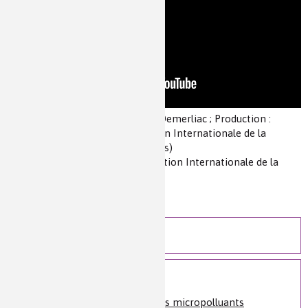
Auteur(s) :
Réalisation : François Demerliac ; Production :
Virtuel / Universcience / Fondation Internationale de la
Maison de la Chimie / Partenaire(s)
Source(s) :
Clins d'oeil de la Fondation Internationale de la
Maison de la Chimie
Niveau de lecture :
pour tous
Nature de la ressource :
vidéo
Des idées plein la Tech
Voir plus
L’eau, sa purification et les micropolluants