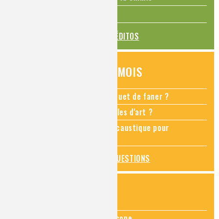
La transition alimentaire
TOUS LES ÉDITOS
QUESTIONS DU MOIS
Comment empêcher mon bouquet de faner ?
Comment restaurer des meubles d'art ?
Pourquoi ajouter de la soude caustique pour
déboucher un évier ?
TOUTES LES QUESTIONS
ZOOMS SUR...
Zoom sur la chimie au microscope