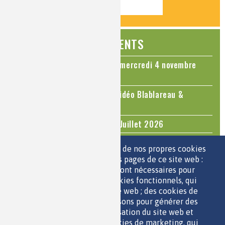
ÉVÉNEMENTS
Colloque Chimie et Cerveau - mercredi 4 novembre
2026
Le cholestérol, une nouvelle vidéo Blablareau &
Mediachimie
Questions d'actualité - Juin - Juillet 2026
TOUS LES ÉVÉNEMENTS
Nous utilisons une sélection de nos propres cookies
et de cookies de tiers sur les pages de ce site web :
des cookies essentiels, qui sont nécessaires pour
ESPACE JEUNES
utiliser le site web ; des cookies fonctionnels, qui
facilitent l'utilisation du site web ; des cookies de
performance, que nous utilisons pour générer des
données agrégées sur l'utilisation du site web et
des statistiques ; et des cookies de marketing, qui