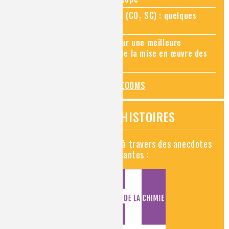
Zoom sur le CO₂ supercritique (CO₂ SC) : quelques
applications récentes
Zoom sur les sites Seveso, pour une meilleure
connaissance des risques et de la mise en œuvre des
mesures de prévention
TOUS LES ZOOMS
VIDÉOS HISTOIRES
Découvrez la chimie en vidéo à travers des anecdotes
historiques, insolites et amusantes :