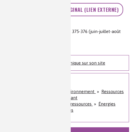
ACCÉDEZ AU TEXTE ORIGINAL (LIEN EXTERNE)
Auteur(s) :
Jean-Claude Bernier
Source(s) :
L’Actualité chimique n° 375-376 (juin-juillet-août
2013) p. 8-9
Niveau de lecture :
intermédiaire
Nature de la ressource :
article
Retrouvez l'Actualité Chimique sur son site
Sur le même sujet
Nature, agriculture et environnement
»
Ressources
issues du végétal et du vivant
Énergie et économie des ressources
»
Énergies
alternatives et bioénergies