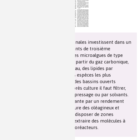
Les chimistes dans...
Enseignement
Chimie et Notre-Dame
Réactions en un clin d’oeil
Fiches métiers
Plusieurs compagnies internationales investissent dans un
nouvel « or vert », les biocarburants de troisième
génération. Il s’agit de cultiver des microalgues de type
cyanobactéries qui fabriquent, à partir du gaz carbonique,
du rayonnement solaire et de l’eau, des lipides par
photosynthèse. Par sélection les espèces les plus
productives sont cultivées dans des bassins ouverts
(raceway) ou en bioréacteurs. Après culture il faut filtrer,
sécher et extraire les huiles par pressage ou par solvants.
Cette nouvelle source est séduisante par un rendement
bien meilleur que celui de la culture des oléagineux et
plantes vivrières. Il faut pouvoir disposer de zones
ensoleillées mais on peut aussi extraire des molécules à
haute valeur ajoutée dans des bioréacteurs.