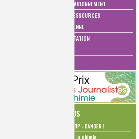
NATURE, AGRICULTURE ET ENVIRONNEMENT
ÉNERGIE ET ÉCONOMIE DES RESSOURCES
QUALITÉ DE VIE, VIE QUOTIDIENNE
SANTÉ, BIEN-ÊTRE ET ALIMENTATION
ANALYSES ET IMAGERIE
HISTOIRE DE LA CHIMIE
ÉDITOS
N₂O – protoxyde d’azote – STOP : DANGER !
La Coupe du monde de foot et la chimie