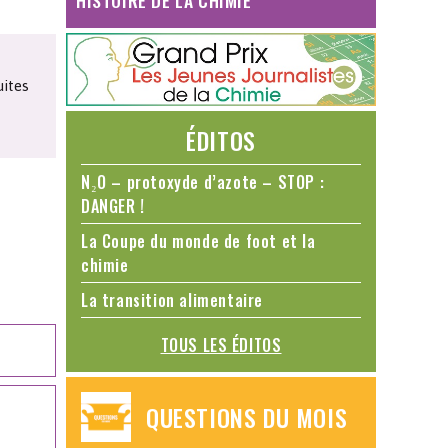
HISTOIRE DE LA CHIMIE
uites
ÉDITOS
N₂O – protoxyde d’azote – STOP :
DANGER !
La Coupe du monde de foot et la
chimie
La transition alimentaire
TOUS LES ÉDITOS
QUESTIONS DU MOIS