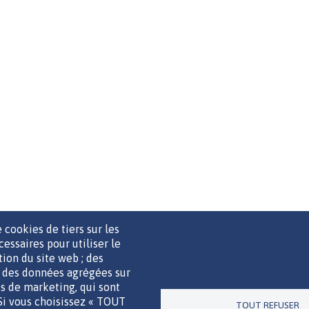
 cookies de tiers sur les
cessaires pour utiliser le
ation du site web ; des
r des données agrégées sur
UTILS DE COMMUNICATION
MENTIONS LÉGALES
POLITIQUE D
ies de marketing, qui sont
 Si vous choisissez « TOUT
TOUT REFUSER