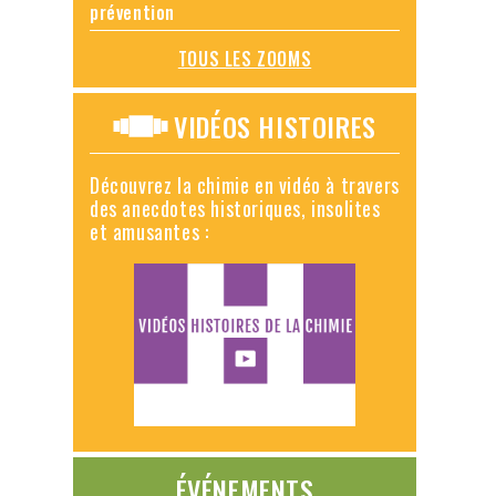
prévention
TOUS LES ZOOMS
VIDÉOS HISTOIRES
Découvrez la chimie en vidéo à travers
des anecdotes historiques, insolites
et amusantes :
ÉVÉNEMENTS