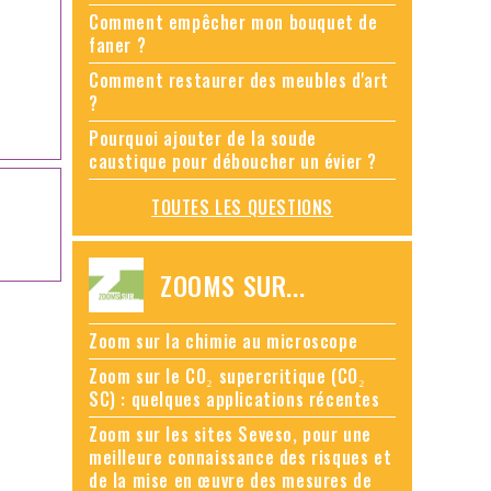
Comment empêcher mon bouquet de
faner ?
Comment restaurer des meubles d'art
?
Pourquoi ajouter de la soude
caustique pour déboucher un évier ?
TOUTES LES QUESTIONS
ZOOMS SUR...
Zoom sur la chimie au microscope
Zoom sur le CO₂ supercritique (CO₂
SC) : quelques applications récentes
Zoom sur les sites Seveso, pour une
meilleure connaissance des risques et
de la mise en œuvre des mesures de