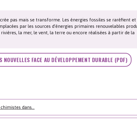
Les chimistes dans...
Enseignement
Chimie et Notre-Dame
 crée pas mais se transforme. Les énergies fossiles se raréfient et
Réactions en un clin d’oeil
mplacées par les sources d’énergies primaires renouvelables prod
s rivières, la mer, le vent, la terre ou encore réalisées à partir de la
Fiches métiers
IES NOUVELLES FACE AU DÉVELOPPEMENT DURABLE (PDF)
 chimistes dans...