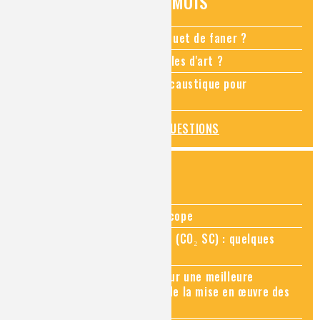
QUESTIONS DU MOIS
Comment empêcher mon bouquet de faner ?
Comment restaurer des meubles d'art ?
Pourquoi ajouter de la soude caustique pour
déboucher un évier ?
TOUTES LES QUESTIONS
ZOOMS SUR...
Zoom sur la chimie au microscope
Zoom sur le CO₂ supercritique (CO₂ SC) : quelques
applications récentes
Zoom sur les sites Seveso, pour une meilleure
connaissance des risques et de la mise en œuvre des
mesures de prévention