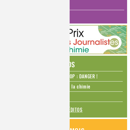
ANALYSES ET IMAGERIE
HISTOIRE DE LA CHIMIE
ÉDITOS
N₂O – protoxyde d’azote – STOP : DANGER !
La Coupe du monde de foot et la chimie
La transition alimentaire
TOUS LES ÉDITOS