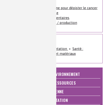
Les nanomédicaments
Demain, une prise d'haleine pour dépister le cancer
Technicienne de recherche
Chargée d’affaires réglementaires
Technicien de fabrication / production
Sur le même sujet
Santé, bien-être et alimentation
»
Santé :
diagnostics, traitements et matériaux
NATURE, AGRICULTURE ET ENVIRONNEMENT
ÉNERGIE ET ÉCONOMIE DES RESSOURCES
QUALITÉ DE VIE, VIE QUOTIDIENNE
SANTÉ, BIEN-ÊTRE ET ALIMENTATION