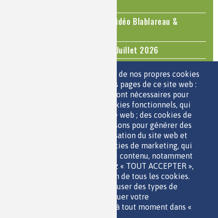
2026
Le cholestérol, une nouvelle vidéo Blablareau &
Mediachimie
Questions d'actualité - Juin - Juillet 2026
TOUS LES ÉVÉNEMENTS
Nous utilisons une sélection de nos propres cookies
et de cookies de tiers sur les pages de ce site web :
des cookies essentiels, qui sont nécessaires pour
ESPACE JEUNES
utiliser le site web ; des cookies fonctionnels, qui
facilitent l'utilisation du site web ; des cookies de
performance, que nous utilisons pour générer des
données agrégées sur l'utilisation du site web et
des statistiques ; et des cookies de marketing, qui
sont utilisés pour afficher du contenu, notamment
QUI SOMMES-NOUS ?
les vidéos. Si vous choisissez « TOUT ACCEPTER »,
PARTENAIRES
vous consentez à l'utilisation de tous les cookies.
OUTILS DE COMMUNICATION
Vous pouvez accepter ou refuser des types de
MENTIONS LÉGALES
cookies individuels et révoquer votre
POLITIQUE DES DONNÉES
consentement pour l'avenir à tout moment dans «
ACCESSIBILITÉ
Paramètres ».