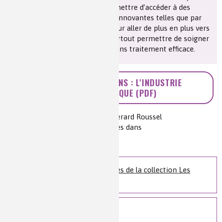
plus précise du génome, va permettre d’accéder à des
médicaments dits de thérapies innovantes telles que par
exemple la thérapie génique, pour aller de plus en plus vers
une réponse individualisée et surtout permettre de soigner
des pathologies actuellement sans traitement efficace.
>> LES CHIMISTES DANS : L'INDUSTRIE
PHARMACEUTIQUE (PDF)
Auteur(s) :
Françoise Brénon et Gérard Roussel
Source(s) :
Collection Les chimistes dans
Niveau de lecture :
pour tous
Nature de la ressource :
article
Retrouvez toutes les fiches de la collection Les
chimistes dans...
Voir plus