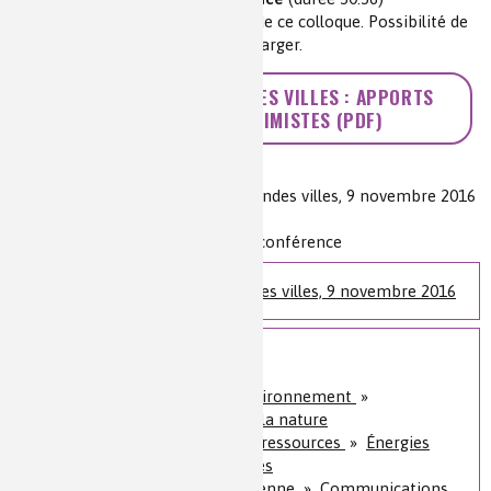
Retrouvez
ici
toutes les vidéos de ce colloque. Possibilité de
les télécharger.
>> LES DÉFIS DES GRANDES VILLES : APPORTS
POSSIBLES DES CHIMISTES (PDF)
Auteur(s) :
Carlos Moreno
Source(s) :
Colloque Chimie et grandes villes, 9 novembre 2016
Niveau de lecture :
pour tous
Nature de la ressource :
article + conférence
Colloque Chimie et grandes villes, 9 novembre 2016
Sur le même sujet
Nature, agriculture et environnement
»
Comprendre et protéger la nature
Énergie et économie des ressources
»
Énergies
alternatives et bioénergies
Qualité de vie, vie quotidienne
»
Communications