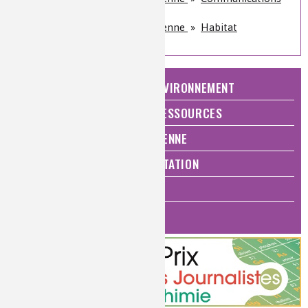
et hautes technologies
Qualité de vie, vie quotidienne
»
Habitat
NATURE, AGRICULTURE ET ENVIRONNEMENT
ÉNERGIE ET ÉCONOMIE DES RESSOURCES
QUALITÉ DE VIE, VIE QUOTIDIENNE
SANTÉ, BIEN-ÊTRE ET ALIMENTATION
ANALYSES ET IMAGERIE
HISTOIRE DE LA CHIMIE