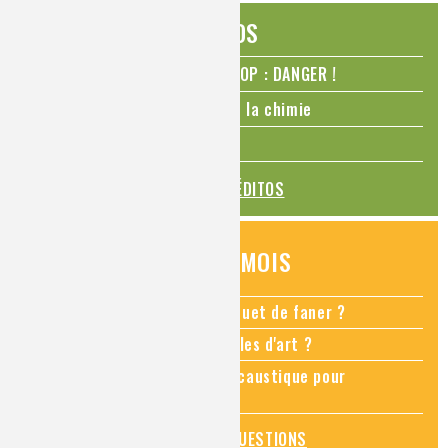
ÉDITOS
N₂O – protoxyde d’azote – STOP : DANGER !
La Coupe du monde de foot et la chimie
La transition alimentaire
TOUS LES ÉDITOS
QUESTIONS DU MOIS
Comment empêcher mon bouquet de faner ?
Comment restaurer des meubles d'art ?
Pourquoi ajouter de la soude caustique pour
déboucher un évier ?
TOUTES LES QUESTIONS