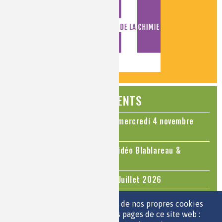
ÉVÉNEMENTS
Colloque Chimie et Cerveau - mercredi 4 novembre
2026
Le cholestérol, une nouvelle vidéo Blablareau &
Mediachimie
Questions d'actualité - Juin - Juillet 2026
TOUS LES ÉVÉNEMENTS
Nous utilisons une sélection de nos propres cookies
et de cookies de tiers sur les pages de ce site web :