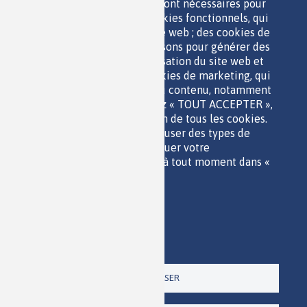
des cookies essentiels, qui sont nécessaires pour
ESPACE JEUNES
utiliser le site web ; des cookies fonctionnels, qui
facilitent l'utilisation du site web ; des cookies de
performance, que nous utilisons pour générer des
données agrégées sur l'utilisation du site web et
des statistiques ; et des cookies de marketing, qui
sont utilisés pour afficher du contenu, notamment
QUI SOMMES-NOUS ?
les vidéos. Si vous choisissez « TOUT ACCEPTER »,
PARTENAIRES
vous consentez à l'utilisation de tous les cookies.
OUTILS DE COMMUNICATION
Vous pouvez accepter ou refuser des types de
MENTIONS LÉGALES
cookies individuels et révoquer votre
POLITIQUE DES DONNÉES
consentement pour l'avenir à tout moment dans «
ACCESSIBILITÉ
Paramètres ».
RSS
Politique de confidentialité
CONTACT
Imprimer
Paramètres
Un site de la
TOUT REFUSER