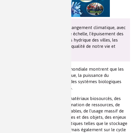
Les chimistes dans...
Enseignement
Chimie et Notre-Dame
Réactions en un clin d’oeil
À l’heure des défis majeurs du changement climatique, avec
la construction urbaine à grande échelle, l’épuisement des
Fiches métiers
ressources naturelles et le stress hydrique des villes, les
effets systémiques menacent la qualité de notre vie et
notre santé.
Des exemples choisis à l’échelle mondiale montrent que les
sciences de la chimie, de la physique, la puissance du
numérique, et la compréhension des systèmes biologiques
apportent des réponses partielles.
Au-delà de la végétalisation, des matériaux biosourcés, des
matériaux économes en consommation de ressources, de
l’utilisation des énergies renouvelables, de l’usage massif de
l’ubiquité, de l’internet des hommes et des objets, des enjeux
restent ouverts sur des problématiques telles que le stockage
de l’énergie, de l’eau, du carbone, mais également sur le cycle