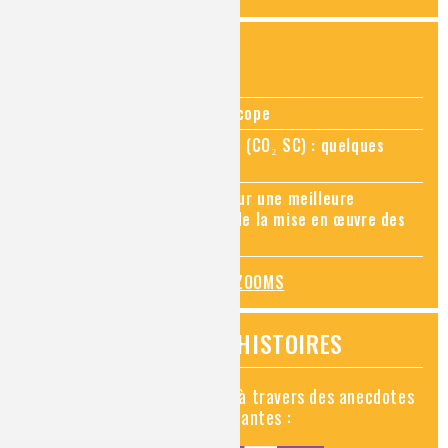
ZOOMS SUR...
Zoom sur la chimie au microscope
Zoom sur le CO₂ supercritique (CO₂ SC) : quelques
applications récentes
Zoom sur les sites Seveso, pour une meilleure
connaissance des risques et de la mise en œuvre des
mesures de prévention
TOUS LES ZOOMS
VIDÉOS HISTOIRES
Découvrez la chimie en vidéo à travers des anecdotes
historiques, insolites et amusantes :