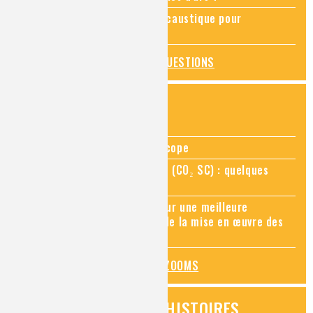
Pourquoi ajouter de la soude caustique pour
déboucher un évier ?
TOUTES LES QUESTIONS
ZOOMS SUR...
Zoom sur la chimie au microscope
Zoom sur le CO₂ supercritique (CO₂ SC) : quelques
applications récentes
Zoom sur les sites Seveso, pour une meilleure
connaissance des risques et de la mise en œuvre des
mesures de prévention
TOUS LES ZOOMS
VIDÉOS HISTOIRES