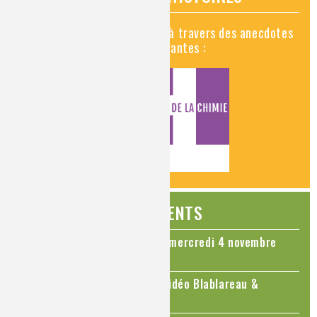
Découvrez la chimie en vidéo à travers des anecdotes
historiques, insolites et amusantes :
ÉVÉNEMENTS
Colloque Chimie et Cerveau - mercredi 4 novembre
2026
Le cholestérol, une nouvelle vidéo Blablareau &
Mediachimie