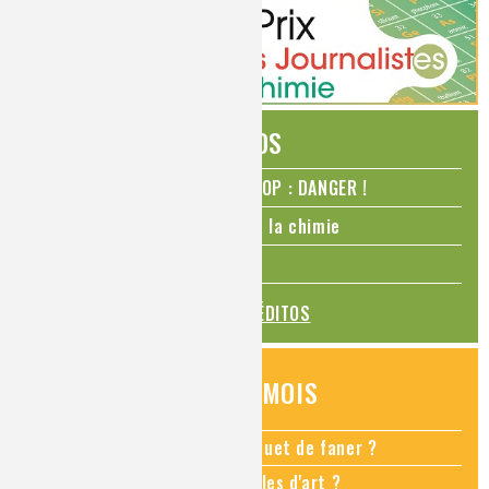
ÉDITOS
N₂O – protoxyde d’azote – STOP : DANGER !
La Coupe du monde de foot et la chimie
La transition alimentaire
TOUS LES ÉDITOS
QUESTIONS DU MOIS
Comment empêcher mon bouquet de faner ?
Comment restaurer des meubles d'art ?