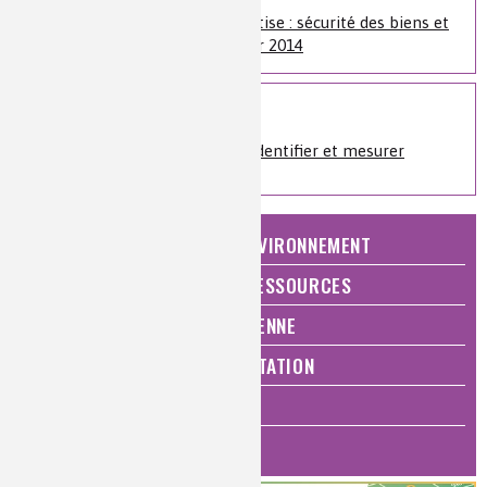
Colloque Chimie et Expertise : sécurité des biens et
des personnes - 12 février 2014
Sur le même sujet
Analyses et imagerie
»
Identifier et mesurer
NATURE, AGRICULTURE ET ENVIRONNEMENT
ÉNERGIE ET ÉCONOMIE DES RESSOURCES
QUALITÉ DE VIE, VIE QUOTIDIENNE
SANTÉ, BIEN-ÊTRE ET ALIMENTATION
ANALYSES ET IMAGERIE
HISTOIRE DE LA CHIMIE