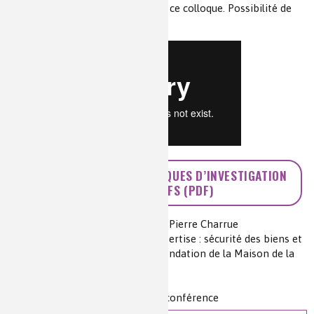
Retrouvez
ici
toutes les vidéos de ce colloque. Possibilité de
les télécharger.
>> LES NOUVELLES TECHNIQUES D’INVESTIGATION
DES EXPLOSIFS (PDF)
Auteur(s) :
Bruno Vanlerberghe et Pierre Charrue
Source(s) :
Colloque Chimie et Expertise : sécurité des biens et
des personnes, 12 février 2014, Fondation de la Maison de la
chimie
Niveau de lecture :
pour tous
Nature de la ressource :
article + conférence