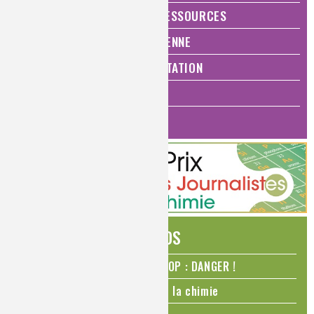
ÉNERGIE ET ÉCONOMIE DES RESSOURCES
QUALITÉ DE VIE, VIE QUOTIDIENNE
SANTÉ, BIEN-ÊTRE ET ALIMENTATION
ANALYSES ET IMAGERIE
HISTOIRE DE LA CHIMIE
ÉDITOS
N₂O – protoxyde d’azote – STOP : DANGER !
La Coupe du monde de foot et la chimie