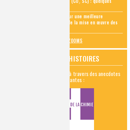
Zoom sur le CO₂ supercritique (CO₂ SC) : quelques
applications récentes
Zoom sur les sites Seveso, pour une meilleure
connaissance des risques et de la mise en œuvre des
mesures de prévention
TOUS LES ZOOMS
VIDÉOS HISTOIRES
Découvrez la chimie en vidéo à travers des anecdotes
historiques, insolites et amusantes :