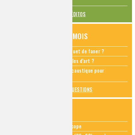
La transition alimentaire
TOUS LES ÉDITOS
QUESTIONS DU MOIS
Comment empêcher mon bouquet de faner ?
Comment restaurer des meubles d'art ?
Pourquoi ajouter de la soude caustique pour
déboucher un évier ?
TOUTES LES QUESTIONS
ZOOMS SUR...
Zoom sur la chimie au microscope