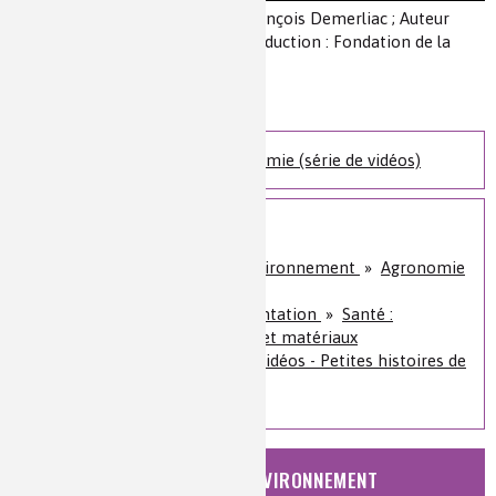
Auteur(s) :
Vidéo : Réalisation : François Demerliac ; Auteur
scientifique : Philippe Walter ; Production : Fondation de la
Maison de la Chimie / Virtuel
Niveau de lecture :
pour tous
Nature de la ressource :
vidéo
Petites histoires de la Chimie (série de vidéos)
Sur le même sujet
Nature, agriculture et environnement
»
Agronomie
et chimie du végétal
Santé, bien-être et alimentation
»
Santé :
diagnostics, traitements et matériaux
Histoire de la chimie
»
Vidéos - Petites histoires de
chimie
NATURE, AGRICULTURE ET ENVIRONNEMENT