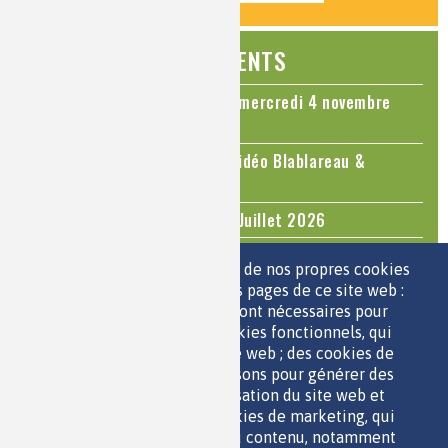
ÉVÉNEMENTS
Colloque Chimie et Cerveau - mercredi 4 novembre
2026
Le cholestérol, une nouvelle vidéo Blablareau &
Mediachimie
Questions d'actualité - Juin - Juillet 2026
TOUS LES ÉVÉNEMENTS
Nous utilisons une sélection de nos propres cookies
et de cookies de tiers sur les pages de ce site web :
des cookies essentiels, qui sont nécessaires pour
ESPACE JEUNES
utiliser le site web ; des cookies fonctionnels, qui
facilitent l'utilisation du site web ; des cookies de
performance, que nous utilisons pour générer des
données agrégées sur l'utilisation du site web et
des statistiques ; et des cookies de marketing, qui
sont utilisés pour afficher du contenu, notamment
QUI SOMMES-NOUS ?