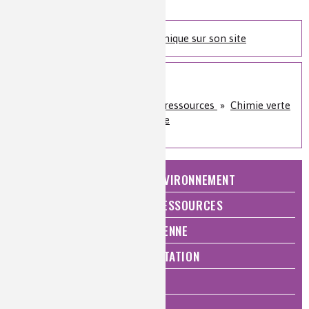
Nature de la ressource :
article
Retrouvez l'Actualité Chimique sur son site
Sur le même sujet
Énergie et économie des ressources
»
Chimie verte
et développement durable
NATURE, AGRICULTURE ET ENVIRONNEMENT
ÉNERGIE ET ÉCONOMIE DES RESSOURCES
QUALITÉ DE VIE, VIE QUOTIDIENNE
SANTÉ, BIEN-ÊTRE ET ALIMENTATION
ANALYSES ET IMAGERIE
HISTOIRE DE LA CHIMIE