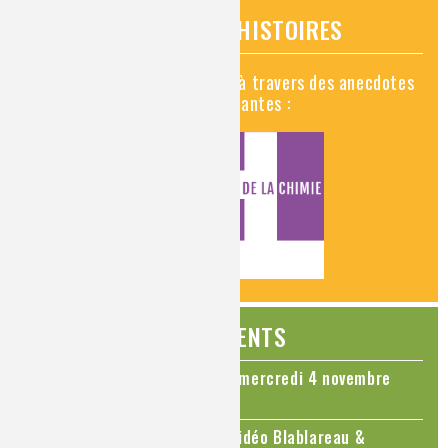
VIDÉOS HISTOIRES
Découvrez la chimie en vidéo à travers des anecdotes
historiques, insolites et amusantes :
ÉVÉNEMENTS
Colloque Chimie et Cerveau - mercredi 4 novembre
2026
Le cholestérol, une nouvelle vidéo Blablareau &