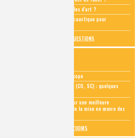
Comment restaurer des meubles d'art ?
Pourquoi ajouter de la soude caustique pour
déboucher un évier ?
TOUTES LES QUESTIONS
ZOOMS SUR...
Zoom sur la chimie au microscope
Zoom sur le CO₂ supercritique (CO₂ SC) : quelques
applications récentes
Zoom sur les sites Seveso, pour une meilleure
connaissance des risques et de la mise en œuvre des
mesures de prévention
TOUS LES ZOOMS