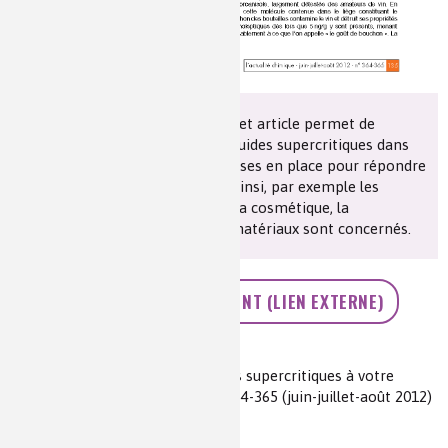
Dans un tour d’horizon rapide, cet article permet de
découvrir le rôle croissant des fluides supercritiques dans
les technologies industrielles mises en place pour répondre
aux critères de la chimie verte. Ainsi, par exemple les
domaines de l'agroalimentaire, la cosmétique, la
pharmaceutique ou encore les matériaux sont concernés.
ACCÉDEZ AU DOCUMENT (LIEN EXTERNE)
Auteur(s) :
Karima Benaissi
Source(s) :
Fiche n° 13 : Les fluides supercritiques à votre
service, L’Actualité Chimique, n°364-365 (juin-juillet-août 2012)
pp. 135-136
Niveau de lecture :
intermédiaire