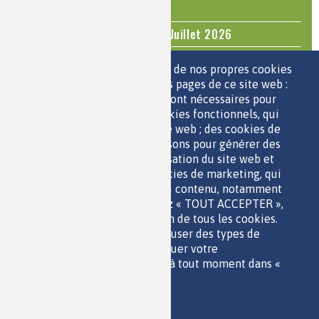
Mediachimie
Questions d'actualité - Juin - Juillet 2026
TOUS LES ÉVÉNEMENTS
Nous utilisons une sélection de nos propres cookies
et de cookies de tiers sur les pages de ce site web :
des cookies essentiels, qui sont nécessaires pour
ESPACE JEUNES
utiliser le site web ; des cookies fonctionnels, qui
facilitent l'utilisation du site web ; des cookies de
performance, que nous utilisons pour générer des
données agrégées sur l'utilisation du site web et
des statistiques ; et des cookies de marketing, qui
sont utilisés pour afficher du contenu, notamment
QUI SOMMES-NOUS ?
les vidéos. Si vous choisissez « TOUT ACCEPTER »,
PARTENAIRES
vous consentez à l'utilisation de tous les cookies.
OUTILS DE COMMUNICATION
Vous pouvez accepter ou refuser des types de
MENTIONS LÉGALES
cookies individuels et révoquer votre
POLITIQUE DES DONNÉES
consentement pour l'avenir à tout moment dans «
ACCESSIBILITÉ
Paramètres ».
RSS
Politique de confidentialité
CONTACT