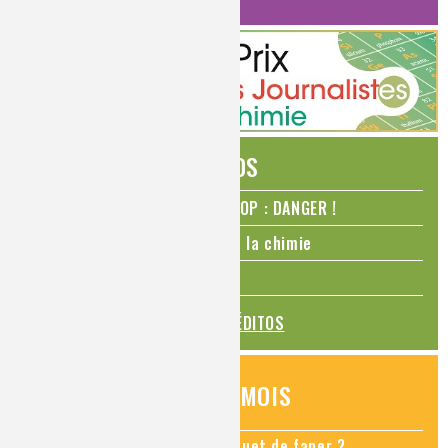
ÉDITOS
N₂O – protoxyde d’azote – STOP : DANGER !
La Coupe du monde de foot et la chimie
La transition alimentaire
TOUS LES ÉDITOS
QUESTIONS DU MOIS
Comment empêcher mon bouquet de faner ?