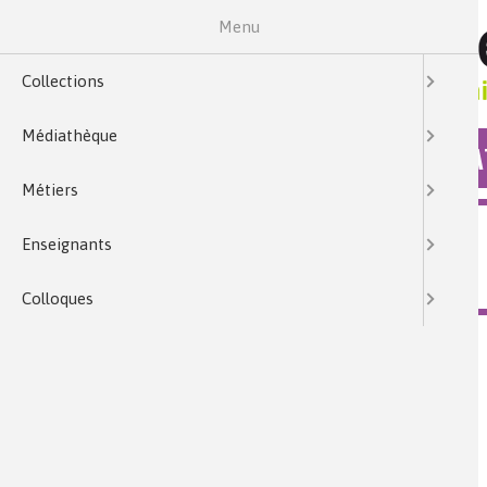
Menu
Collections
Médiathèque
COLLECTIONS
MÉDIA
Métiers
MÉDIATHÈQUE
Enseignants
[QUIZ] LES ÉOLIENNES
Colloques
Collection :
Quiz
Mots clés :
éolienne, vent, énergie, recyclage