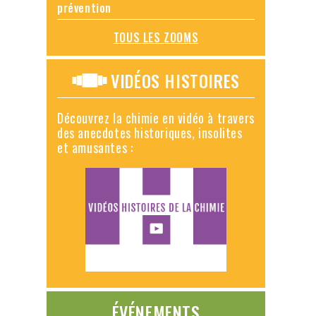
prévention
TOUS LES ZOOMS
VIDÉOS HISTOIRES
Découvrez la chimie en vidéo à travers
des anecdotes historiques, insolites
et amusantes :
ÉVÉNEMENTS