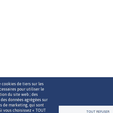
 cookies de tiers sur les
cessaires pour utiliser le
ation du site web ; des
r des données agrégées sur
UTILS DE COMMUNICATION
MENTIONS LÉGALES
POLITIQUE D
ies de marketing, qui sont
 Si vous choisissez « TOUT
TOUT REFUSER