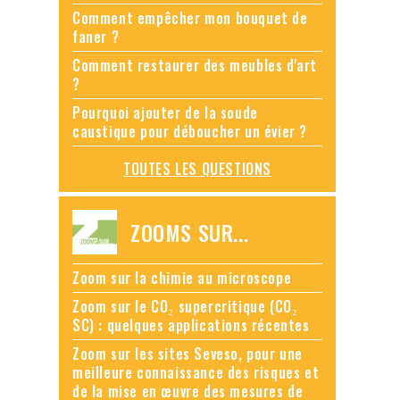
Comment empêcher mon bouquet de
faner ?
Comment restaurer des meubles d'art
?
Pourquoi ajouter de la soude
caustique pour déboucher un évier ?
TOUTES LES QUESTIONS
ZOOMS SUR...
Zoom sur la chimie au microscope
Zoom sur le CO₂ supercritique (CO₂
SC) : quelques applications récentes
Zoom sur les sites Seveso, pour une
meilleure connaissance des risques et
de la mise en œuvre des mesures de