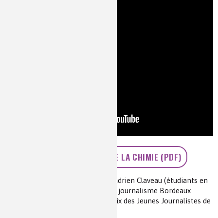
>> UNE PEUR VERTE DE LA CHIMIE (PDF)
Auteur(s) :
Camille Humbert et Hadrien Claveau (étudiants en
journalisme de l’IJBA -vInstitut de journalisme Bordeaux
Aquitainev-, finalistes du Grand Prix des Jeunes Journalistes de
la Chimie 2017)