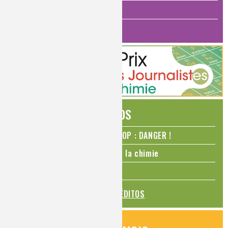
ANALYSES ET IMAGERIE
HISTOIRE DE LA CHIMIE
ÉDITOS
N₂O – protoxyde d’azote – STOP : DANGER !
La Coupe du monde de foot et la chimie
La transition alimentaire
TOUS LES ÉDITOS