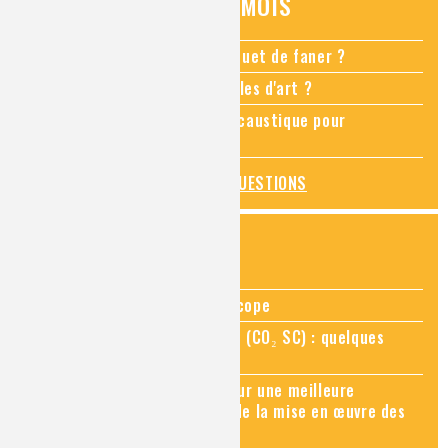
QUESTIONS DU MOIS
Comment empêcher mon bouquet de faner ?
Comment restaurer des meubles d'art ?
Pourquoi ajouter de la soude caustique pour
déboucher un évier ?
TOUTES LES QUESTIONS
ZOOMS SUR...
Zoom sur la chimie au microscope
Zoom sur le CO₂ supercritique (CO₂ SC) : quelques
applications récentes
Zoom sur les sites Seveso, pour une meilleure
connaissance des risques et de la mise en œuvre des
mesures de prévention