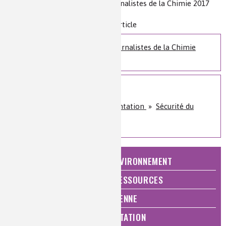
Source(s) :
Grand Prix Jeunes Journalistes de la Chimie 2017
Niveau de lecture :
pour tous
Nature de la ressource :
vidéo + article
Grand Prix des Jeunes Journalistes de la Chimie
2017
Sur le même sujet
Santé, bien-être et alimentation
»
Sécurité du
consommateur
NATURE, AGRICULTURE ET ENVIRONNEMENT
ÉNERGIE ET ÉCONOMIE DES RESSOURCES
QUALITÉ DE VIE, VIE QUOTIDIENNE
SANTÉ, BIEN-ÊTRE ET ALIMENTATION