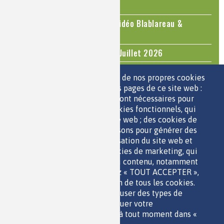
2026
Le cholestérol, une nouvelle vidéo Blablareau &
Mediachimie
Questions d'actualité - Juin - Juillet 2026
TOUS LES ÉVÉNEMENTS
Nous utilisons une sélection de nos propres cookies
et de cookies de tiers sur les pages de ce site web :
des cookies essentiels, qui sont nécessaires pour
ESPACE JEUNES
utiliser le site web ; des cookies fonctionnels, qui
facilitent l'utilisation du site web ; des cookies de
performance, que nous utilisons pour générer des
données agrégées sur l'utilisation du site web et
des statistiques ; et des cookies de marketing, qui
sont utilisés pour afficher du contenu, notamment
QUI SOMMES-NOUS ?
les vidéos. Si vous choisissez « TOUT ACCEPTER »,
PARTENAIRES
vous consentez à l'utilisation de tous les cookies.
OUTILS DE COMMUNICATION
Vous pouvez accepter ou refuser des types de
MENTIONS LÉGALES
cookies individuels et révoquer votre
POLITIQUE DES DONNÉES
consentement pour l'avenir à tout moment dans «
ACCESSIBILITÉ