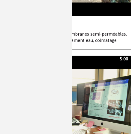
D’eau et de sel
osmose inverse, cartouches à membranes semi-perméables,
ions, désalement, eau douce, traitement eau, colmatage
5:00