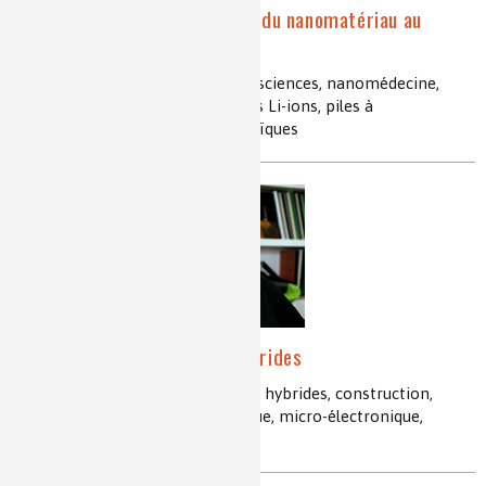
La chimie mésoscopique : du nanomatériau au
mésocristal
nano-objets, nanosciences, mésosciences, nanomédecine,
plasmons, nanocatalyse, batteries Li-ions, piles à
combustibles, cellules photovoltaïques
Chimie des matériaux hybrides
matériaux bio-inspirés, matériaux hybrides, construction,
textiles, cosmétique, micro-optique, micro-électronique,
revêtements fonctionnels