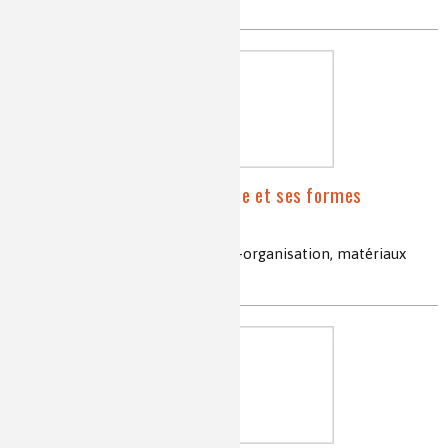
La chimie supramoléculaire et ses formes
modernes
reconnaissance moléculaire, auto-organisation, matériaux
adaptatifs