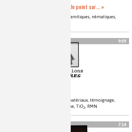
Les cristaux liquides – « Un point sur… »
cristaux liquides, mésophases, calamitiques, nématiques,
applications
9:09
Hybridations minuscules
recherche, nanoparticules, nanomatériaux, témoignage,
réseau inorganique, oxyde de titane, TiO
, RMN
2
7:14