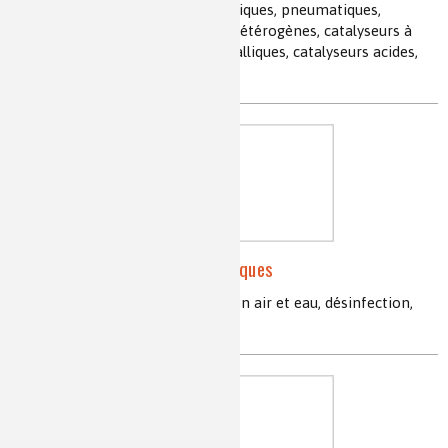
catalyse, automobile, pots catalytiques, pneumatiques,
matières plastiques, catalyseurs hétérogènes, catalyseurs à
base de sulfures, catalyseurs métalliques, catalyseurs acides,
catalyseurs homogènes
Les textiles photocatalytiques
textiles, photocatalyse, purification air et eau, désinfection,
matériaux autonettoyants