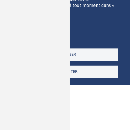
POLITIQUE DES DONNÉES
consentement pour l'avenir à tout moment dans «
ACCESSIBILITÉ
Paramètres ».
RSS
Politique de confidentialité
CONTACT
Imprimer
Paramètres
Un site de la
TOUT REFUSER
TOUT ACCEPTER