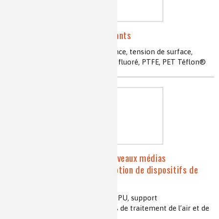
Les textiles imper-respirants
textiles, imper-respirant, déperlance, tension de surface,
membrane microporeuse, apprêt fluoré, PTFE, PET Téflon®
Vers l'optimisation de nouveaux médias
photocatalytiques et la conception de dispositifs de
traitement de l'air et de l'eau
photocatalyse, mousse alvéolaire PU, support
photocatalytique, TiO
, dispositifs de traitement de l’air et de
2
l’eau, innovation