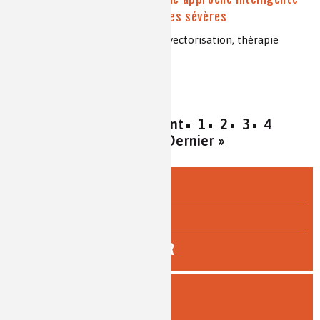
pour le traitement des maladies sévères
nanomédicaments, cancer, nano vectorisation, thérapie
génique, squalénisation
« Premier
‹ Précédent
1
2
3
4
Suivant ›
Dernier »
ÉCOLE & COLLÈGE
LYCÉE
ENSEIGNEMENT SUPÉRIEUR
FILTRER