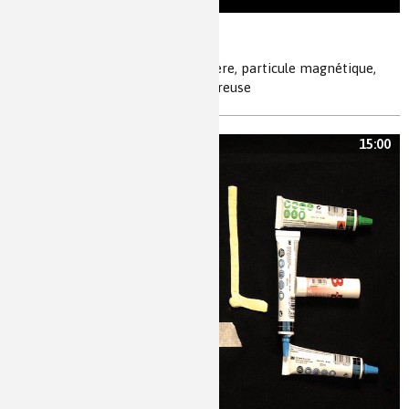
Histoire de polymères
nanovecteurs, capsules en polymère, particule magnétique,
médicaments, thérapie anticancéreuse
15:00