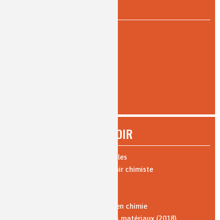
PAR TYPE DE LECTURE
expert
(3)
intermédiaire
(31)
pour tous
(43)
AFFINER
À SAVOIR
Expériences : vidéos et protocoles
Les 10 bonnes raisons de devenir chimiste
Parcours de formation
Où travaillent les chimistes ?
Formation par l'apprentissage en chimie
Vocabulaire de la chimie et des matériaux (2018)