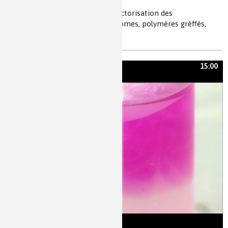
nanotechnologies, biomédical, vectorisation des
médicaments, nanovecteur, liposomes, polymères gréffés,
polyéthylèneglycol
15:00