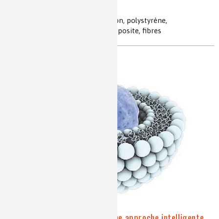
gaspiller de calories !
isolation, materiaux isolants, béton, polystyrène,
polyuréthanne, Kevlar, brique,composite, fibres
Les nanomédicaments : une approche intelligente