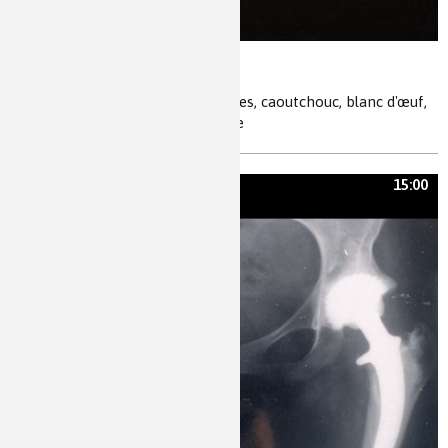
La colle
adhésion, viscoélasticité, polymères, caoutchouc, blanc d'œuf,
caséine, aéronautique, automobile
15:00