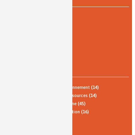
PAR TYPE DE DOCUMENT
article
(42)
article + conférence
(3)
autre
(1)
Question du mois
(5)
vidéo
(22)
zoom sur...
(4)
PAR THÈME
Nature, agriculture et environnement
(14)
Énergie et économie des ressources
(14)
Qualité de vie, vie quotidienne
(45)
Santé, bien-être et alimentation
(16)
Analyses et imagerie
(6)
Histoire de la chimie
(2)