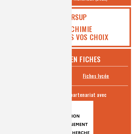
PARCOURSUP
ICI MEDIACHIMIE
VOUS AIDE DANS VOS CHOIX
CHIMIE ET... EN FICHES
Fiches collège
Fiches lycée
séries produites en partenariat avec