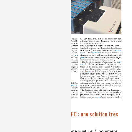
La pile à combustible PEMFC : une solution très
crédible
PEMFC (Proton Exchange Membrane Fuel Cell), polymère