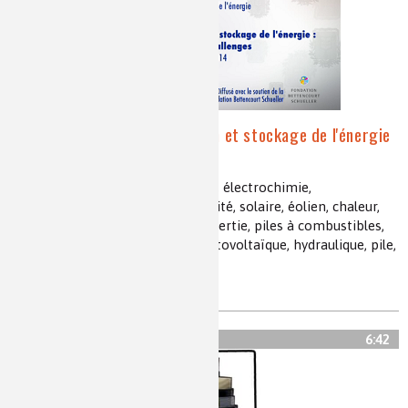
Matériaux pour conversion et stockage de l'énergie
: avancées et challenges
conversion, stockage énergétique, électrochimie,
thermoélectrique, thermoélectricité, solaire, éolien, chaleur,
composite, polymères, volant d’inertie, piles à combustibles,
nanocomposites, électrodes, photovoltaïque, hydraulique, pile,
matériaux
6:42