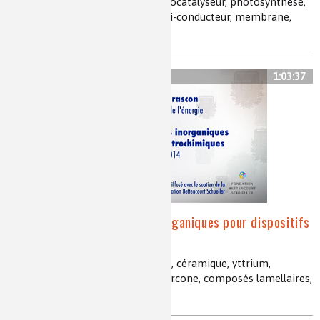
photoanode, photocathode, photocatalyseur, photosynthèse,
chimie du solide, conversion, semi-conducteur, membrane,
oxyde de titane
1:03:37
Conducteurs ioniques inorganiques pour dispositifs
électrochimiques
batterie, lithium, conduction, ions, céramique, yttrium,
membranes, oxyde de bismuth, zircone, composés lamellaires,
thio-LISICON