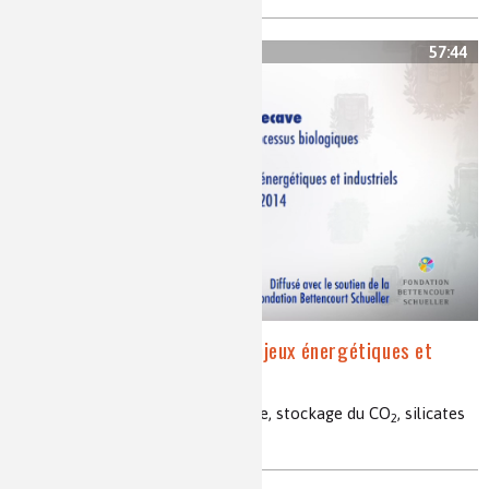
57:44
Le dioxyde de carbone : enjeux énergétiques et
industriels
valorisations de CO
, effet de serre, stockage du CO
, silicates
2
2
MSiO
, carbonates MCO
3
3