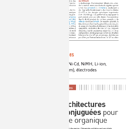
La chimie dans les batteries
accumulateurs, lithium, Pb-acide, Ni-Cd, NiMH, Li-ion,
Zebr(sodium), redox-flow(vanadium), électrodes