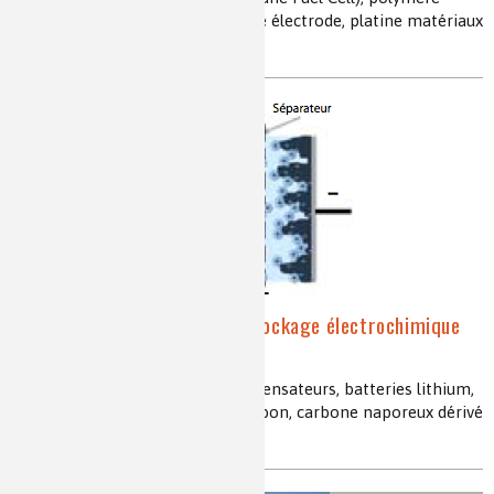
perfluoré, assemblage membrane électrode, platine matériaux
multimétalliques
Microsystèmes pour le stockage électrochimique
de l’énergie
microbatteries, micro super condensateurs, batteries lithium,
carbone CDC, carbide-derived carbon, carbone naporeux dérivé
de carbures, graphène