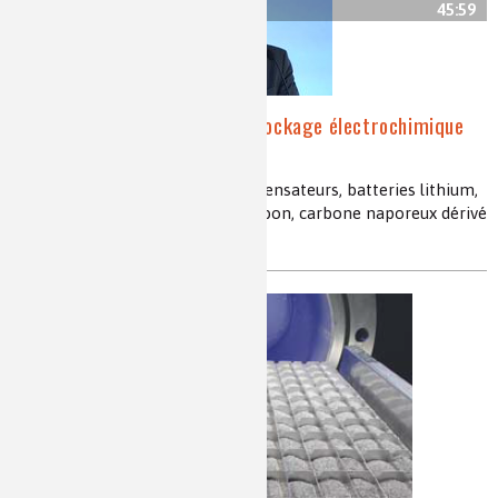
45:59
Microsystèmes pour le stockage électrochimique
de l’énergie [vidéo]
microbatteries, micro super condensateurs, batteries lithium,
carbone CDC, carbide-derived carbon, carbone naporeux dérivé
de carbures, graphène