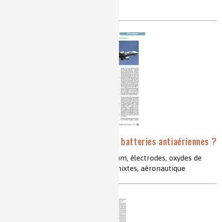
supercondensateurs, composites
Lithium–ion : de nouvelles batteries antiaériennes ?
électrochimie, batteries ion–lithium, électrodes, oxydes de
cobalt, manganèse, phosphates mixtes, aéronautique