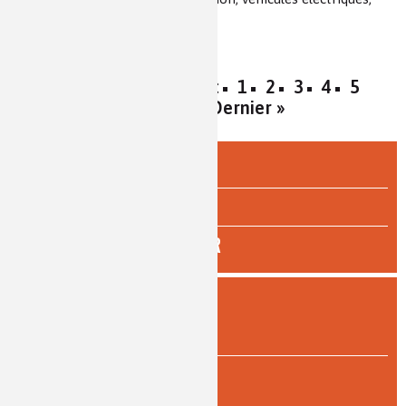
véhicules hybrides
« Premier
‹ Précédent
1
2
3
4
5
Suivant ›
Dernier »
ÉCOLE & COLLÈGE
LYCÉE
ENSEIGNEMENT SUPÉRIEUR
FILTRER
PAR TYPE DE DOCUMENT
article
(62)