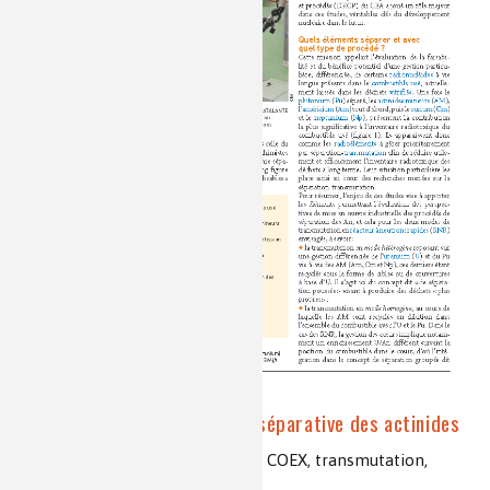
Les progrès de la chimie séparative des actinides
déchets ultimes, procédés PUREX, COEX, transmutation,
complexation, partage, Am, Cm