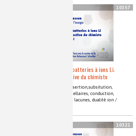
1:03:57
Meilleurs matériaux pour batteries à ions Li.
L'approche déductive et inductive du chimiste
batterie, lithium-ion, électrode, insertion,subsitution,
matériaux lamellaires, oxydes lamellaires, conduction,
électronégativité, potentiel redox, lacunes, dualité ion /
électron
1:03:21