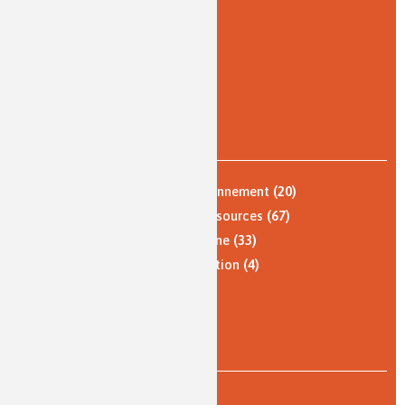
article + conférence
(7)
autre
(1)
Question du mois
(14)
vidéo
(12)
zoom sur...
(2)
PAR THÈME
Nature, agriculture et environnement
(20)
Énergie et économie des ressources
(67)
Qualité de vie, vie quotidienne
(33)
Santé, bien-être et alimentation
(4)
Analyses et imagerie
(3)
Histoire de la chimie
(3)
PAR TYPE DE LECTURE
expert
(6)