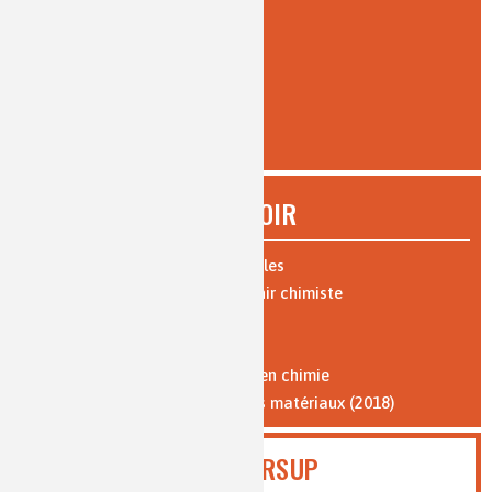
intermédiaire
(33)
pour tous
(59)
AFFINER
À SAVOIR
Expériences : vidéos et protocoles
Les 10 bonnes raisons de devenir chimiste
Parcours de formation
Où travaillent les chimistes ?
Formation par l'apprentissage en chimie
Vocabulaire de la chimie et des matériaux (2018)
PARCOURSUP