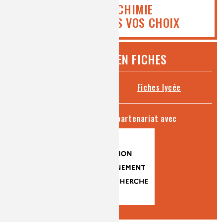
ICI MEDIACHIMIE
VOUS AIDE DANS VOS CHOIX
CHIMIE ET... EN FICHES
Fiches collège
Fiches lycée
séries produites en partenariat avec