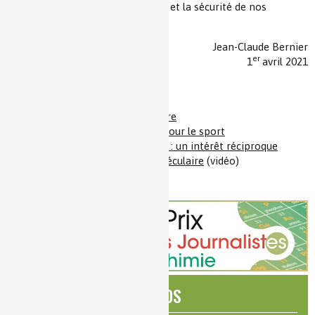
Carré et Arpone pour le bien-être et la sécurité de nos
concitoyens.
Jean-Claude Bernier
er
1
avril 2021
Pour en savoir plus
(1)
Oui la chimie avance masquée
(2)
Chimie et maîtrise de la lumière
(3)
Les textiles et les vêtements pour le sport
(4)
La chimie à la lumière du laser : un intérêt réciproque
(5)
Matériaux et chimie supramoléculaire
(vidéo)
ÉDITOS