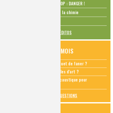
N₂O – protoxyde d’azote – STOP : DANGER !
La Coupe du monde de foot et la chimie
La transition alimentaire
TOUS LES ÉDITOS
QUESTIONS DU MOIS
Comment empêcher mon bouquet de faner ?
Comment restaurer des meubles d'art ?
Pourquoi ajouter de la soude caustique pour
déboucher un évier ?
TOUTES LES QUESTIONS