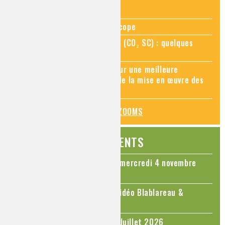
ZOOMS SUR...
Zoom sur la chimie au microscope
Zoom sur le CO₂ supercritique (CO₂ SC) : quelques
applications récentes
Zoom sur les sites Seveso, pour une meilleure
connaissance des risques et de la mise en œuvre des
mesures de prévention
TOUS LES ZOOMS
ÉVÉNEMENTS
Colloque Chimie et Cerveau - mercredi 4 novembre
2026
Le cholestérol, une nouvelle vidéo Blablareau &
Mediachimie
Questions d'actualité - Juin - Juillet 2026