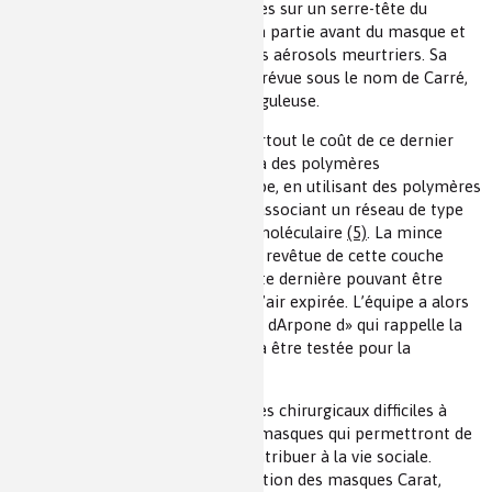
cellules photoélectriques disposées sur un serre-tête du
porteur du masque qui balayent la partie avant du masque et
font éclater toutes les gouttes des aérosols meurtriers. Sa
dénomination commerciale est prévue sous le nom de Carré,
compte tenu de sa forme plus anguleuse.
C’est alors, vu la complexité et surtout le coût de ce dernier
masque, que l’idée de faire appel à des polymères
autoréparables est venue à l’équipe, en utilisant des polymères
à liaisons covalentes réversibles associant un réseau de type
silicone et un autre réseau supramoléculaire
(5)
. La mince
feuille de polycarbonate est alors revêtue de cette couche
autocicatrisante. Les trous de cette dernière pouvant être
obturée par la simple chaleur de l’air expirée. L’équipe a alors
donné à ce prototype le nom de « dArpone d» qui rappelle la
base silicone, il demande encore à être testée pour la
réversibilité des cycles.
Nul doute que d’ici peu les masques chirurgicaux difficiles à
porter seront remplacés par ces masques qui permettront de
mieux visualiser les visages et contribuer à la vie sociale.
Souhaitons rapidement la fabrication des masques Carat,