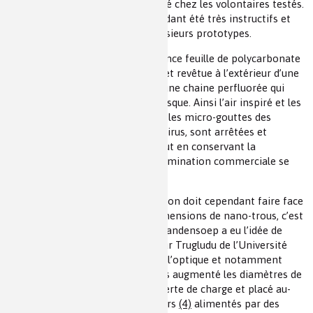
heureusement sans grande gravité chez les volontaires testés.
Ces essais malheureux ont cependant été très instructifs et
ont conduit à l’élaboration de plusieurs prototypes.
Le masque est composé d’une mince feuille de polycarbonate
percée de milliers de nano-trous et revêtue à l’extérieur d’une
couche de polymères possédant une chaine perfluorée qui
assure la « déperlance »
(3)
du masque. Ainsi l’air inspiré et les
gaz expirés peuvent circuler mais les micro-gouttes des
aérosols extérieurs, véhicules du virus, sont arrêtées et
regroupées en macro-gouttes, tout en conservant la
transparence du masque. Sa dénomination commerciale se
ferait sous la marque Carat.
Le débit d’inspiration et d’expiration doit cependant faire face
à une perte de charge due aux dimensions de nano-trous, c’est
alors que l’équipe du professeur Vandensoep a eu l’idée de
collaborer avec celle du professeur Trugludu de l’Université
libre de Roubaix, spécialisée dans l’optique et notamment
dans les micro-lasers. Ils ont alors augmenté les diamètres de
micro-trous afin de diminuer la perte de charge et placé au-
dessus des oreilles des micro-lasers
(4)
alimentés par des