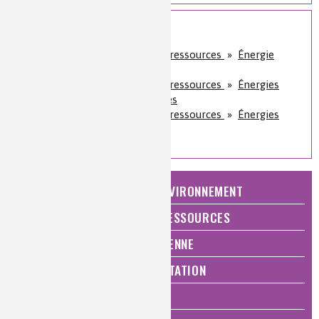
Sur le même sujet
Énergie et économie des ressources
»
Énergie
nucléaire
Énergie et économie des ressources
»
Énergies
alternatives et bioénergies
Énergie et économie des ressources
»
Énergies
fossiles
NATURE, AGRICULTURE ET ENVIRONNEMENT
ÉNERGIE ET ÉCONOMIE DES RESSOURCES
QUALITÉ DE VIE, VIE QUOTIDIENNE
SANTÉ, BIEN-ÊTRE ET ALIMENTATION
ANALYSES ET IMAGERIE