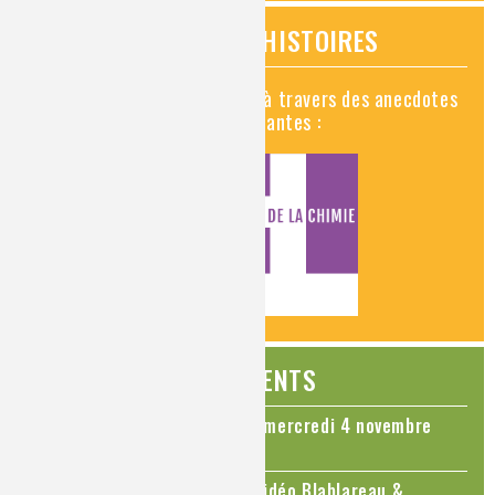
VIDÉOS HISTOIRES
Découvrez la chimie en vidéo à travers des anecdotes
historiques, insolites et amusantes :
ÉVÉNEMENTS
Colloque Chimie et Cerveau - mercredi 4 novembre
2026
Le cholestérol, une nouvelle vidéo Blablareau &