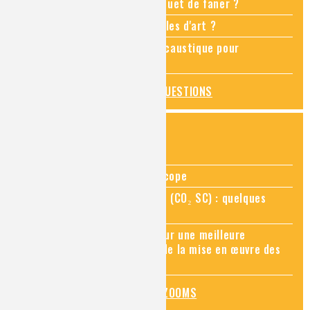
Comment empêcher mon bouquet de faner ?
Comment restaurer des meubles d'art ?
Pourquoi ajouter de la soude caustique pour
déboucher un évier ?
TOUTES LES QUESTIONS
ZOOMS SUR...
Zoom sur la chimie au microscope
Zoom sur le CO₂ supercritique (CO₂ SC) : quelques
applications récentes
Zoom sur les sites Seveso, pour une meilleure
connaissance des risques et de la mise en œuvre des
mesures de prévention
TOUS LES ZOOMS