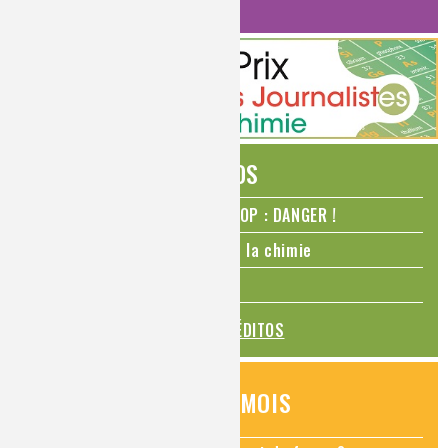
HISTOIRE DE LA CHIMIE
ÉDITOS
N₂O – protoxyde d’azote – STOP : DANGER !
La Coupe du monde de foot et la chimie
La transition alimentaire
TOUS LES ÉDITOS
QUESTIONS DU MOIS