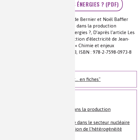
>> ET DEMAIN, QUELLES ÉNERGIES ? (PDF)
Auteur(s) :
Patrcie Bray, Jean-Claude Bernier et Noël Baffier
Source(s) :
Les enjeux de la chimie dans la production
d'électricité. Et demain, quelles énergies ?, D’après l’article Les
enjeux de la chimie dans la production d’électricité de Jean-
Pierre West publié dans l’ouvrage « Chimie et enjeux
énergétiques », EDP Sciences, 2013, ISBN : 978-2-7598-0973-8
Niveau de lecture :
pour tous
Nature de la ressource :
article
Les ressources "Chimie et... en fiches"
Voir plus
Les enjeux de la chimie dans la production
d’électricité
L’importance de la chimie dans le secteur nucléaire
Retour d'expérience : gestion de l'hétérogénéité