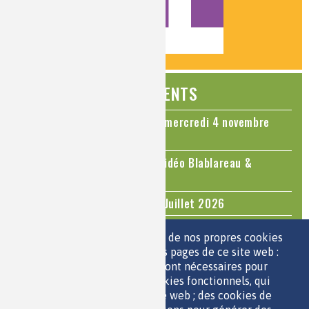
ÉVÉNEMENTS
Colloque Chimie et Cerveau - mercredi 4 novembre
2026
Le cholestérol, une nouvelle vidéo Blablareau &
Mediachimie
Questions d'actualité - Juin - Juillet 2026
TOUS LES ÉVÉNEMENTS
Nous utilisons une sélection de nos propres cookies
et de cookies de tiers sur les pages de ce site web :
des cookies essentiels, qui sont nécessaires pour
ESPACE JEUNES
utiliser le site web ; des cookies fonctionnels, qui
facilitent l'utilisation du site web ; des cookies de