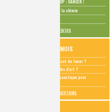
N₂O – protoxyde d’azote – STOP : DANGER !
La Coupe du monde de foot et la chimie
La transition alimentaire
TOUS LES ÉDITOS
QUESTIONS DU MOIS
Comment empêcher mon bouquet de faner ?
Comment restaurer des meubles d'art ?
Pourquoi ajouter de la soude caustique pour
déboucher un évier ?
TOUTES LES QUESTIONS
ZOOMS SUR...