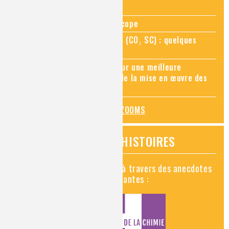
Zoom sur la chimie au microscope
Zoom sur le CO₂ supercritique (CO₂ SC) : quelques
applications récentes
Zoom sur les sites Seveso, pour une meilleure
connaissance des risques et de la mise en œuvre des
mesures de prévention
TOUS LES ZOOMS
VIDÉOS HISTOIRES
Découvrez la chimie en vidéo à travers des anecdotes
historiques, insolites et amusantes :