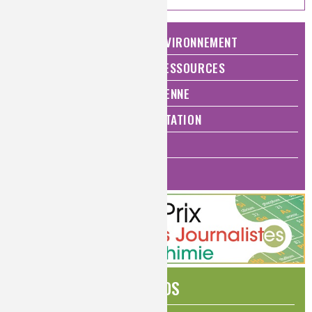
NATURE, AGRICULTURE ET ENVIRONNEMENT
ÉNERGIE ET ÉCONOMIE DES RESSOURCES
QUALITÉ DE VIE, VIE QUOTIDIENNE
SANTÉ, BIEN-ÊTRE ET ALIMENTATION
ANALYSES ET IMAGERIE
HISTOIRE DE LA CHIMIE
ÉDITOS