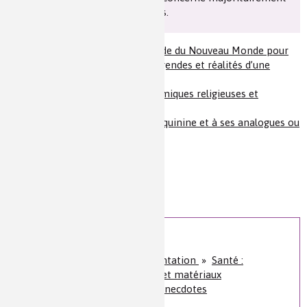
les enfants de moins de cinq ans.
ACTE I : Le quinquina, remède du Nouveau Monde pour
une maladie de l’Ancien : légendes et réalités d’une
découverte
ACTE II : Le quinquina, polémiques religieuses et
querelles médicales
ACTE III : Du quinquina à la quinine et à ses analogues ou
du naturel au synthétique
Quiz : Quinine et paludisme
Auteur(s) :
Bernard Bodo
Niveau de lecture :
pour tous
Nature de la ressource :
dossier
Sur le même sujet
Santé, bien-être et alimentation
»
Santé :
diagnostics, traitements et matériaux
Histoire de la chimie
»
Anecdotes