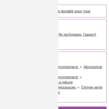
Nature de la ressource :
vidéo
Série Chimie et agriculture durable pour tous
Voir plus
L’agriculture face à ses défis techniques, l’apport
des technologies
Sur le même sujet
Nature, agriculture et environnement
»
Agronomie
et chimie du végétal
Nature, agriculture et environnement
»
Comprendre et protéger la nature
Énergie et économie des ressources
»
Chimie verte
et développement durable