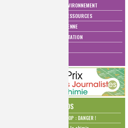
NATURE, AGRICULTURE ET ENVIRONNEMENT
ÉNERGIE ET ÉCONOMIE DES RESSOURCES
QUALITÉ DE VIE, VIE QUOTIDIENNE
SANTÉ, BIEN-ÊTRE ET ALIMENTATION
ANALYSES ET IMAGERIE
HISTOIRE DE LA CHIMIE
ÉDITOS
N₂O – protoxyde d’azote – STOP : DANGER !