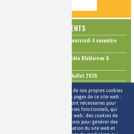
ÉVÉNEMENTS
Colloque Chimie et Cerveau - mercredi 4 novembre
2026
Le cholestérol, une nouvelle vidéo Blablareau &
Mediachimie
Questions d'actualité - Juin - Juillet 2026
TOUS LES ÉVÉNEMENTS
Nous utilisons une sélection de nos propres cookies
et de cookies de tiers sur les pages de ce site web :
des cookies essentiels, qui sont nécessaires pour
ESPACE JEUNES
utiliser le site web ; des cookies fonctionnels, qui
facilitent l'utilisation du site web ; des cookies de
performance, que nous utilisons pour générer des
données agrégées sur l'utilisation du site web et