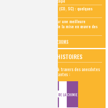
Zoom sur la chimie au microscope
Zoom sur le CO₂ supercritique (CO₂ SC) : quelques
applications récentes
Zoom sur les sites Seveso, pour une meilleure
connaissance des risques et de la mise en œuvre des
mesures de prévention
TOUS LES ZOOMS
VIDÉOS HISTOIRES
Découvrez la chimie en vidéo à travers des anecdotes
historiques, insolites et amusantes :