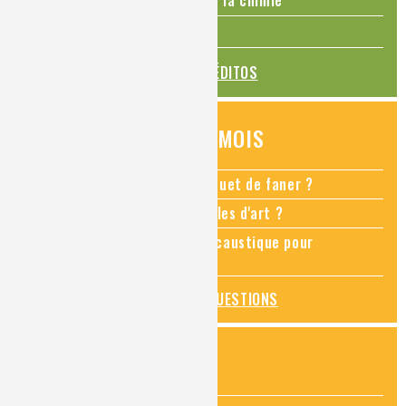
La Coupe du monde de foot et la chimie
La transition alimentaire
TOUS LES ÉDITOS
QUESTIONS DU MOIS
Comment empêcher mon bouquet de faner ?
Comment restaurer des meubles d'art ?
Pourquoi ajouter de la soude caustique pour
déboucher un évier ?
TOUTES LES QUESTIONS
ZOOMS SUR...