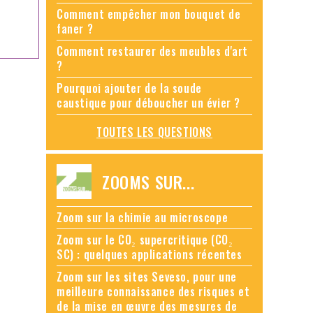
Comment empêcher mon bouquet de
faner ?
Comment restaurer des meubles d'art
?
Pourquoi ajouter de la soude
caustique pour déboucher un évier ?
TOUTES LES QUESTIONS
ZOOMS SUR...
Zoom sur la chimie au microscope
Zoom sur le CO₂ supercritique (CO₂
SC) : quelques applications récentes
Zoom sur les sites Seveso, pour une
meilleure connaissance des risques et
de la mise en œuvre des mesures de