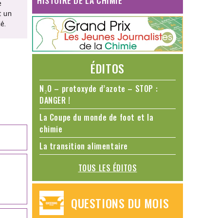
HISTOIRE DE LA CHIMIE
e
t un
é.
ÉDITOS
N₂O – protoxyde d’azote – STOP :
DANGER !
La Coupe du monde de foot et la
chimie
La transition alimentaire
TOUS LES ÉDITOS
QUESTIONS DU MOIS