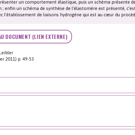
présenter un comportement élastique, puis un schéma présente d
Les chimistes dans...
Enseignement
Chimie et Notre-Dame
 ; enfin un schéma de synthèse de l’élastomère est présenté, c’es
ec l’établissement de liaisons hydrogène qui est au cœur du procéd
Réactions en un clin d’oeil
AU DOCUMENT (LIEN EXTERNE)
Fiches métiers
Leibler
er 2011) p. 49-53