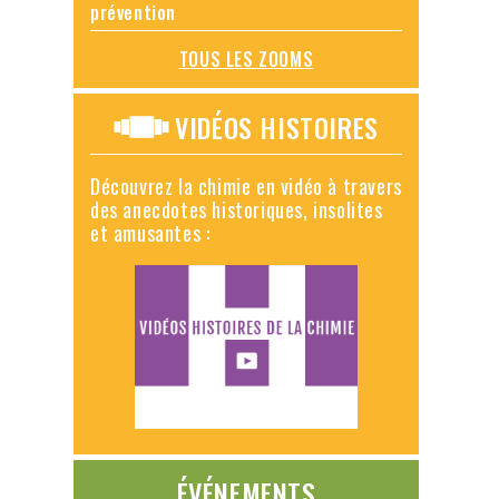
prévention
TOUS LES ZOOMS
VIDÉOS HISTOIRES
Découvrez la chimie en vidéo à travers
des anecdotes historiques, insolites
et amusantes :
ÉVÉNEMENTS