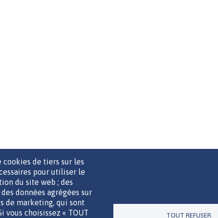
 cookies de tiers sur les
cessaires pour utiliser le
ation du site web ; des
r des données agrégées sur
UTILS DE COMMUNICATION
MENTIONS LÉGALES
POLITIQUE D
ies de marketing, qui sont
 Si vous choisissez « TOUT
TOUT REFUSER