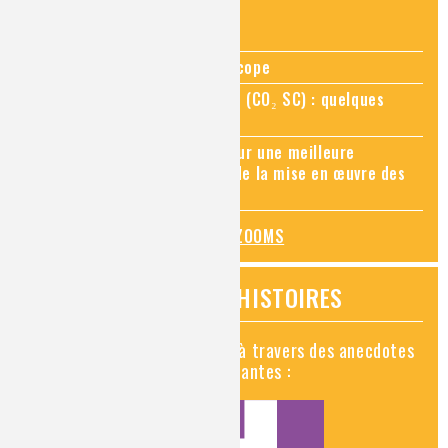
ZOOMS SUR...
Zoom sur la chimie au microscope
Zoom sur le CO₂ supercritique (CO₂ SC) : quelques
applications récentes
Zoom sur les sites Seveso, pour une meilleure
connaissance des risques et de la mise en œuvre des
mesures de prévention
TOUS LES ZOOMS
VIDÉOS HISTOIRES
Découvrez la chimie en vidéo à travers des anecdotes
historiques, insolites et amusantes :