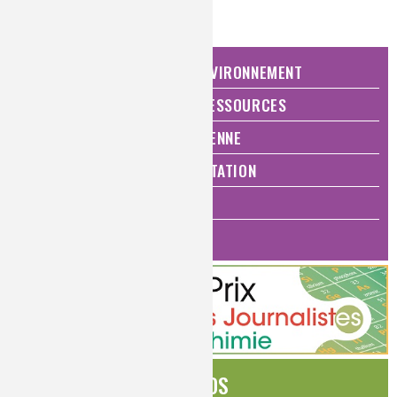
Niveau de lecture :
pour tous
Nature de la ressource :
vidéo
NATURE, AGRICULTURE ET ENVIRONNEMENT
ÉNERGIE ET ÉCONOMIE DES RESSOURCES
QUALITÉ DE VIE, VIE QUOTIDIENNE
SANTÉ, BIEN-ÊTRE ET ALIMENTATION
ANALYSES ET IMAGERIE
HISTOIRE DE LA CHIMIE
ÉDITOS