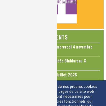
ÉVÉNEMENTS
Colloque Chimie et Cerveau - mercredi 4 novembre
2026
Le cholestérol, une nouvelle vidéo Blablareau &
Mediachimie
Questions d'actualité - Juin - Juillet 2026
TOUS LES ÉVÉNEMENTS
Nous utilisons une sélection de nos propres cookies
et de cookies de tiers sur les pages de ce site web :
des cookies essentiels, qui sont nécessaires pour
ESPACE JEUNES
utiliser le site web ; des cookies fonctionnels, qui