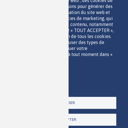
facilitent l'utilisation du site web ; des cookies de
performance, que nous utilisons pour générer des
données agrégées sur l'utilisation du site web et
des statistiques ; et des cookies de marketing, qui
sont utilisés pour afficher du contenu, notamment
QUI SOMMES-NOUS ?
les vidéos. Si vous choisissez « TOUT ACCEPTER »,
PARTENAIRES
vous consentez à l'utilisation de tous les cookies.
OUTILS DE COMMUNICATION
Vous pouvez accepter ou refuser des types de
MENTIONS LÉGALES
cookies individuels et révoquer votre
POLITIQUE DES DONNÉES
consentement pour l'avenir à tout moment dans «
ACCESSIBILITÉ
Paramètres ».
RSS
Politique de confidentialité
CONTACT
Imprimer
Paramètres
Un site de la
TOUT REFUSER
TOUT ACCEPTER