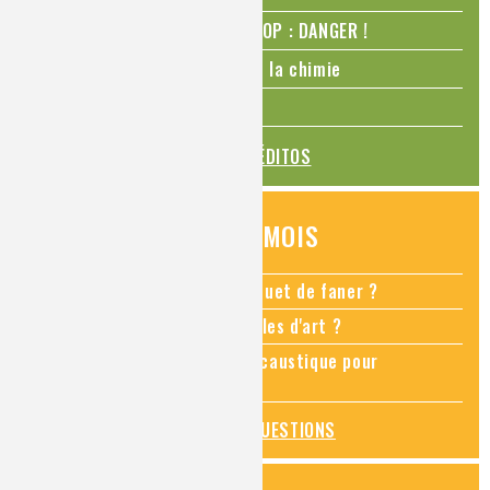
N₂O – protoxyde d’azote – STOP : DANGER !
La Coupe du monde de foot et la chimie
La transition alimentaire
TOUS LES ÉDITOS
QUESTIONS DU MOIS
Comment empêcher mon bouquet de faner ?
Comment restaurer des meubles d'art ?
Pourquoi ajouter de la soude caustique pour
déboucher un évier ?
TOUTES LES QUESTIONS