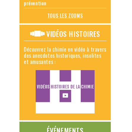
prévention
TOUS LES ZOOMS
VIDÉOS HISTOIRES
Découvrez la chimie en vidéo à travers
des anecdotes historiques, insolites
et amusantes :
ÉVÉNEMENTS