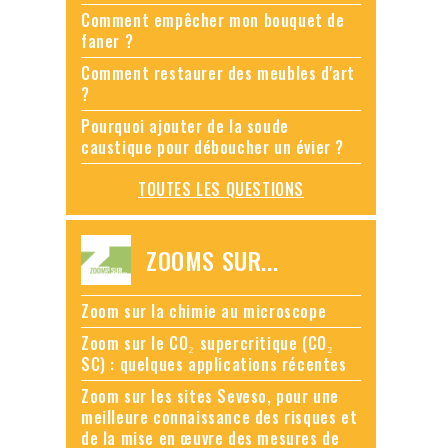
Comment empêcher mon bouquet de
faner ?
Comment restaurer des meubles d'art
?
Pourquoi ajouter de la soude
caustique pour déboucher un évier ?
TOUTES LES QUESTIONS
ZOOMS SUR...
Zoom sur la chimie au microscope
Zoom sur le CO₂ supercritique (CO₂
SC) : quelques applications récentes
Zoom sur les sites Seveso, pour une
meilleure connaissance des risques et
de la mise en œuvre des mesures de