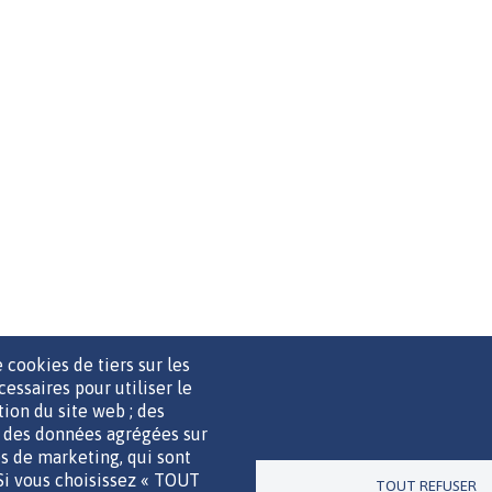
 cookies de tiers sur les
cessaires pour utiliser le
ation du site web ; des
r des données agrégées sur
UTILS DE COMMUNICATION
MENTIONS LÉGALES
POLITIQUE D
ies de marketing, qui sont
 Si vous choisissez « TOUT
TOUT REFUSER