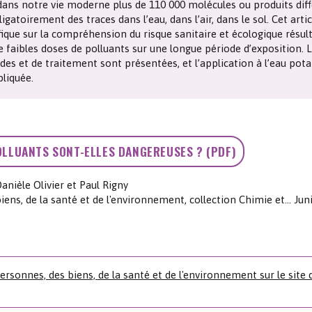
dans notre vie moderne plus de 110 000 molécules ou produits dif
Les chimistes dans...
Enseignement
Chimie et Notre-Dame
ligatoirement des traces dans l’eau, dans l’air, dans le sol. Cet artic
ifique sur la compréhension du risque sanitaire et écologique résul
de faibles doses de polluants sur une longue période d’exposition. 
Réactions en un clin d’oeil
es et de traitement sont présentées, et l’application à l’eau pota
liquée.
Fiches métiers
POLLUANTS SONT-ELLES DANGEREUSES ? (PDF)
anièle Olivier et Paul Rigny
iens, de la santé et de l'environnement, collection Chimie et... Jun
personnes, des biens, de la santé et de l'environnement sur le site 