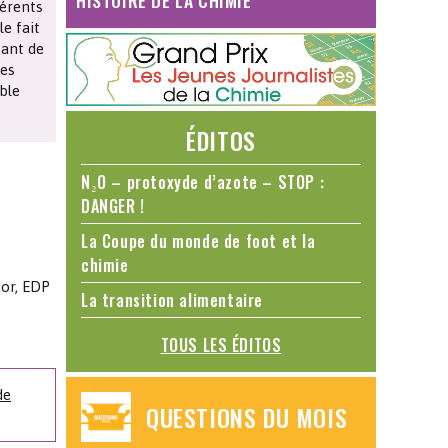
HISTOIRE DE LA CHIMIE
férents
le fait
tant de
Les
ble
ÉDITOS
N₂O – protoxyde d’azote – STOP :
DANGER !
La Coupe du monde de foot et la
chimie
ior, EDP
La transition alimentaire
TOUS LES ÉDITOS
de
QUESTIONS DU MOIS