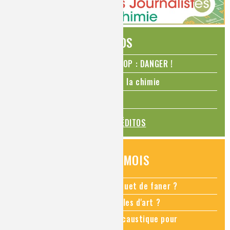
ÉDITOS
N₂O – protoxyde d’azote – STOP : DANGER !
La Coupe du monde de foot et la chimie
La transition alimentaire
TOUS LES ÉDITOS
QUESTIONS DU MOIS
Comment empêcher mon bouquet de faner ?
Comment restaurer des meubles d'art ?
Pourquoi ajouter de la soude caustique pour
déboucher un évier ?