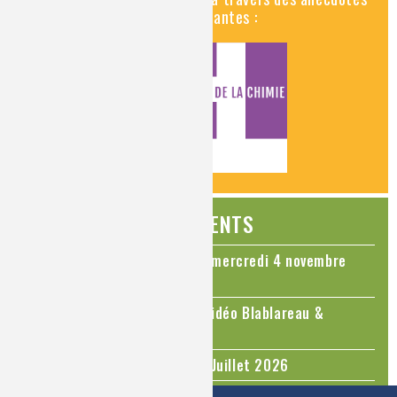
historiques, insolites et amusantes :
ÉVÉNEMENTS
Colloque Chimie et Cerveau - mercredi 4 novembre
2026
Le cholestérol, une nouvelle vidéo Blablareau &
Mediachimie
Questions d'actualité - Juin - Juillet 2026