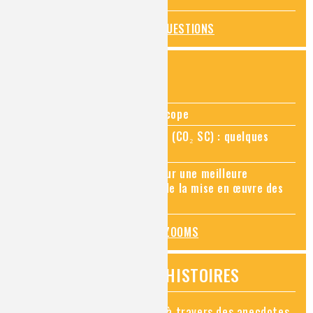
TOUTES LES QUESTIONS
ZOOMS SUR...
Zoom sur la chimie au microscope
Zoom sur le CO₂ supercritique (CO₂ SC) : quelques
applications récentes
Zoom sur les sites Seveso, pour une meilleure
connaissance des risques et de la mise en œuvre des
mesures de prévention
TOUS LES ZOOMS
VIDÉOS HISTOIRES
Découvrez la chimie en vidéo à travers des anecdotes