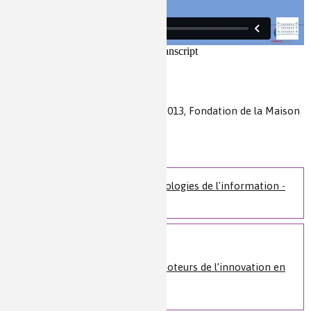
Auteur(s) :
Vincent Thuilliez
Source(s) :
Colloque 6 novembre 2013, Fondation de la Maison
de la chimie
Niveau de lecture :
pour tous
Nature de la ressource :
vidéo
Colloque Chimie et technologies de l'information -
6 novembre 2013
Voir plus
Les matériaux avancés, moteurs de l’innovation en
électronique