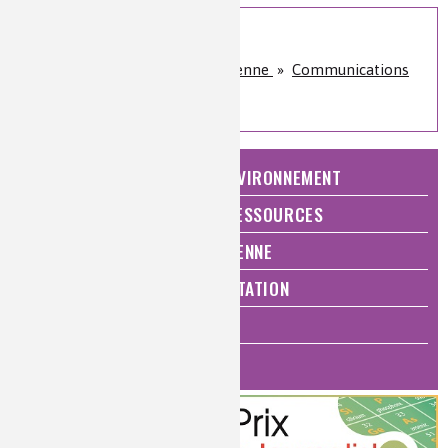
Sur le même sujet
Qualité de vie, vie quotidienne
»
Communications
et hautes technologies
NATURE, AGRICULTURE ET ENVIRONNEMENT
ÉNERGIE ET ÉCONOMIE DES RESSOURCES
QUALITÉ DE VIE, VIE QUOTIDIENNE
SANTÉ, BIEN-ÊTRE ET ALIMENTATION
ANALYSES ET IMAGERIE
HISTOIRE DE LA CHIMIE