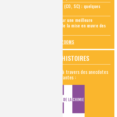
Zoom sur le CO₂ supercritique (CO₂ SC) : quelques
applications récentes
Zoom sur les sites Seveso, pour une meilleure
connaissance des risques et de la mise en œuvre des
mesures de prévention
TOUS LES ZOOMS
VIDÉOS HISTOIRES
Découvrez la chimie en vidéo à travers des anecdotes
historiques, insolites et amusantes :