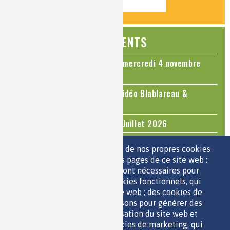
ÉVÉNEMENTS
Colloque Chimie et Cerveau - mercredi 4 novembre
2026
Le cholestérol, une nouvelle vidéo Blablareau &
Mediachimie
Questions d'actualité - Juin - Juillet 2026
TOUS LES ÉVÉNEMENTS
Nous utilisons une sélection de nos propres cookies
et de cookies de tiers sur les pages de ce site web :
des cookies essentiels, qui sont nécessaires pour
ESPACE JEUNES
utiliser le site web ; des cookies fonctionnels, qui
facilitent l'utilisation du site web ; des cookies de
performance, que nous utilisons pour générer des
données agrégées sur l'utilisation du site web et
des statistiques ; et des cookies de marketing, qui