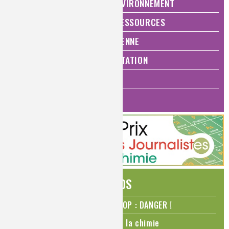
NATURE, AGRICULTURE ET ENVIRONNEMENT
ÉNERGIE ET ÉCONOMIE DES RESSOURCES
QUALITÉ DE VIE, VIE QUOTIDIENNE
SANTÉ, BIEN-ÊTRE ET ALIMENTATION
ANALYSES ET IMAGERIE
HISTOIRE DE LA CHIMIE
ÉDITOS
N₂O – protoxyde d’azote – STOP : DANGER !
La Coupe du monde de foot et la chimie