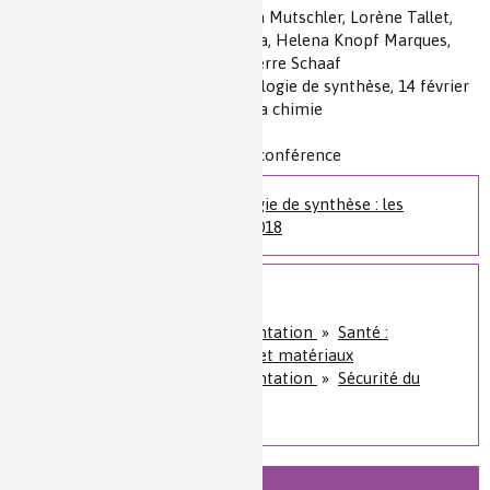
Auteur(s) :
Philippe Lavalle, Angela Mutschler, Lorène Tallet,
Cynthia Calligaro, Cosette Betscha, Helena Knopf Marques,
Julien Barthès, Engin Vrana, et Pierre Schaaf
Source(s) :
Colloque Chimie et biologie de synthèse, 14 février
2018, Fondation de la Maison de la chimie
Niveau de lecture :
pour tous
Nature de la ressource :
article + conférence
Colloque Chimie et biologie de synthèse : les
applications, 14 février 2018
Sur le même sujet
Santé, bien-être et alimentation
»
Santé :
diagnostics, traitements et matériaux
Santé, bien-être et alimentation
»
Sécurité du
consommateur