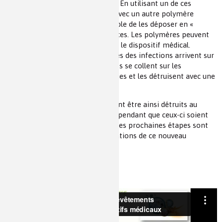
être de puissants antimicrobiens. En utilisant un de ces
polymères chargé positivement avec un autre polymère
chargé négativement, il est possible de les déposer en «
couche par couche » sur les surfaces. Les polymères peuvent
ainsi s'assembler directement sur le dispositif médical.
Lorsque les bactéries responsables des infections arrivent sur
les surfaces, les polymères positifs se collent sur les
membranes négatives des bactéries et les détruisent avec une
grande efficacité.
Tous les types de bactéries peuvent être ainsi détruits au
contact de ces polymères sans cependant que ceux-ci soient
toxiques pour notre organisme. Des prochaines étapes sont
prévues pour poursuivre les validations de ce nouveau
revêtement antimicrobien.