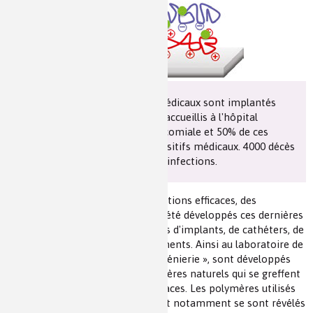
Les chimistes dans...
Enseignement
Chimie et Notre-Dame
Réactions en un clin d’oeil
Fiches métiers
De plus en plus de dispositifs médicaux sont implantés
chez l'homme. 5% des patients accueillis à l'hôpital
contractent une infection nosocomiale et 50% de ces
infections sont liées à des dispositifs médicaux. 4000 décès
par an en France sont dus à ces infections.
Dans l'optique de trouver des solutions efficaces, des
revêtements antimicrobiens ont été développés ces dernières
années pour recouvrir les surfaces d'implants, de cathéters, de
sondes ou bien encore de pansements. Ainsi au laboratoire de
l'Inserm « Biomatériaux et Bioingénierie », sont développés
des revêtements à base de polymères naturels qui se greffent
facilement sur tous types de surfaces. Les polymères utilisés
ont des propriétés particulières et notamment se sont révélés