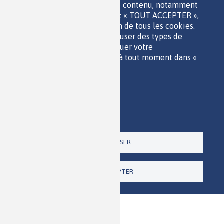
sont utilisés pour afficher du contenu, notamment
QUI SOMMES-NOUS ?
les vidéos. Si vous choisissez « TOUT ACCEPTER »,
PARTENAIRES
vous consentez à l'utilisation de tous les cookies.
OUTILS DE COMMUNICATION
Vous pouvez accepter ou refuser des types de
MENTIONS LÉGALES
cookies individuels et révoquer votre
POLITIQUE DES DONNÉES
consentement pour l'avenir à tout moment dans «
ACCESSIBILITÉ
Paramètres ».
RSS
Politique de confidentialité
CONTACT
Imprimer
Paramètres
Un site de la
TOUT REFUSER
TOUT ACCEPTER