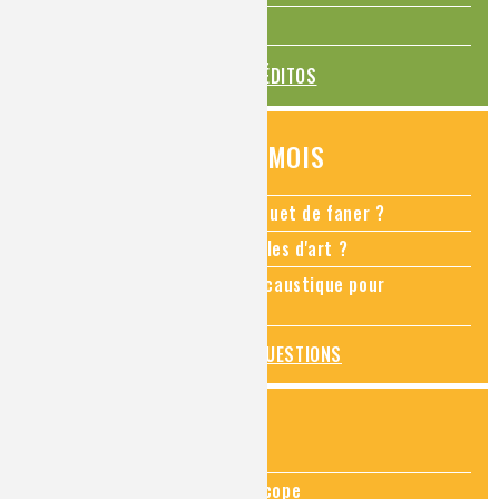
La transition alimentaire
TOUS LES ÉDITOS
QUESTIONS DU MOIS
Comment empêcher mon bouquet de faner ?
Comment restaurer des meubles d'art ?
Pourquoi ajouter de la soude caustique pour
déboucher un évier ?
TOUTES LES QUESTIONS
ZOOMS SUR...
Zoom sur la chimie au microscope