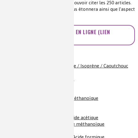
polystyrène ou le chocolat, sans pouvoir citer les 250 articles.
La variété des produits du jour vous étonnera ainsi que l’aspect
ludique de certaines pages.
ACCÉDEZ À LA RESSOURCE EN LIGNE (LIEN
EXTERNE)
Liste de Produits du jour
2-méthylbuta-1,3-diène / Isoprène / Caoutchouc
naturel
Acétates / Éthanoates
Acétone / Propanone
Acétylène / Éthyne
Acide acétique / Acide éthanoïque
Acide chlorhydrique
Acide citrique
Acide éthanoïque / Acide acétique
Acide formique / Acide méthanoïque
Acide lactique
Acide méthanoïque / Acide formique