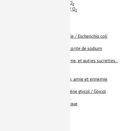
Dioxyde de titane / TiO
2
Dioxygène / Oxygène / O
2
Distilbène
E. coli, amie et ennemie /
Escherichia coli
Eau / H
O
2
Eau de Javel / Hypochlorite de sodium
Eau lourde / D
O
2
Édulcorants / Aspartame, et autres sucrettes…
Émail et émaux
Épices
Escherichia coli
/ E. coli, amie et ennemie
Étain
Éthane-1,2-diol / Éthylène glycol / Glycol
Éthanoates / Acétates
Éthanol / Alcool éthylique
Éthène / Éthylène
Étheroxydes / Éthers
Éthers / Étheroxydes
Éthylène / Éthène