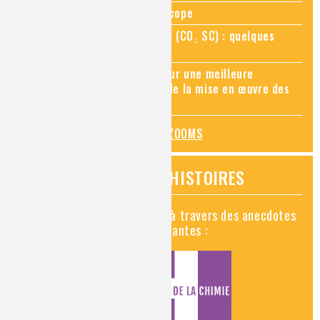
Zoom sur la chimie au microscope
Zoom sur le CO₂ supercritique (CO₂ SC) : quelques
applications récentes
Zoom sur les sites Seveso, pour une meilleure
connaissance des risques et de la mise en œuvre des
mesures de prévention
TOUS LES ZOOMS
VIDÉOS HISTOIRES
Découvrez la chimie en vidéo à travers des anecdotes
historiques, insolites et amusantes :