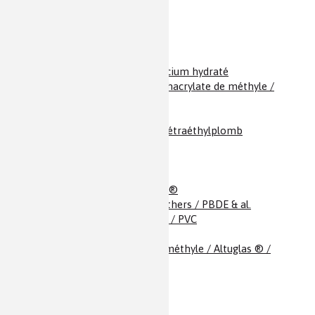
Pierres précieuses
Pile électrique
Piles à combustible
Platine
Plâtre / Sulfate de calcium hydraté
Plexiglas ® / Polyméthacrylate de méthyle /
Altuglas ®
Plomb
Plomb tétraéthyle / Tétraéthylplomb
Plutonium
Polonium & Francium
Polyamide / Nylon
Polyamide 11 / Rilsan ®
Poly-bromodiphényléthers / PBDE & al.
Polychlorure de vinyle / PVC
Polyéthylène / PE
Polyméthacrylate de méthyle / Altuglas ® /
Plexiglas ®
Polyphénols
Polypropylène / PP
Polystyrène / PS