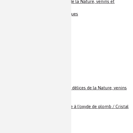
Toxines / Les délices de la Nature, venins et
toxines / Venins
Triterpènes polycycliques
Tungstène
Tyrosine
Uranium
Urée
Vanadium
Vanille et Vanilline
Venins / Toxines / Les délices de la Nature, venins
et toxines
Verre
Verre au plomb / Verre à l'oxyde de plomb / Cristal
Verres intelligents
Viagra
Vioxx
Vitamine A