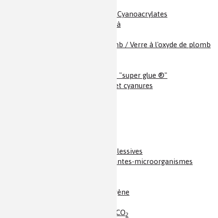
Cocaïne
Colle "super glue ®" / Cyanoacrylates
Copernicium et au-delà
Corticoïdes
Cristal / Verre au plomb / Verre à l'oxyde de plomb
Cuivre
Curium
Cyanoacrylates / Colle "super glue ®"
Cyanure d’hydrogène et cyanures
Cytochrome P450
D
O / Eau lourde
2
DDT
Détergents / Persil et lessives
Dialogue chimique plantes-microorganismes
Diazote / Azote
Dibrome / Brome
Dihydrogène / Hydrogène
Dioxines
Dioxyde de carbone / CO
2