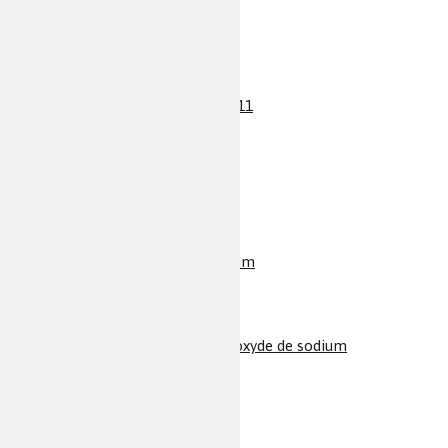
Radium
Resvératrol
Rhodium
Rilsan ® / Polyamide 11
Ruthénium
Saccharose
Savon
Sélénium
SiC / Carbure de silicium
Silicium
Sodium
Sorbitol et Cie
Soude / NaOH / Hydroxyde de sodium
Soufre
Squalène
Statines
Stéroïdes et pilule