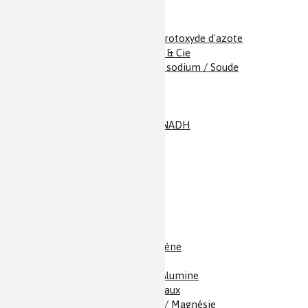
N
O / Gaz hilarant / Protoxyde d'azote
2
NADH / Nicotinamide & Cie
NaOH / Hydroxyde de sodium / Soude
Néon
Neurostéroïdes
Nickel
Nicotinamide & Cie / NADH
Nicotine
Nitrate d’ammonium
Nitrogénases
Nitrure de bore
Nylon / Polyamide
O
/ Dioxygène / Oxygène
2
O
/ Ozone
3
Oxyde d'aluminium / Alumine
Oxyde de calcium / Chaux
Oxyde de magnésium / Magnésie