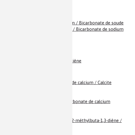
Baryum
Batteries
Benzène
Bicarbonate de sodium / Bicarbonate de soude
Bicarbonate de soude / Bicarbonate de sodium
Bisphénol A
Bore
Botox & Biotox
Brome / Dibrome
Butadiène / Buta-1,3-diène
Calcaire / Carbonate de calcium / Calcite
Cadmium
Caféine
Calcite / Calcaire / Carbonate de calcium
Calcium
Caoutchouc
Caoutchouc naturel / 2-méthylbuta-1,3-diène /
Isoprène
Caramel