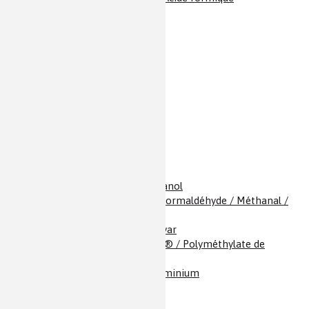
Acide nitrique
Acide oléique
Acide phosphorique
Acide picrique
Acide sulfurique
Acide tartrique
Acides gras
Acides phtaliques
Aciers inoxydables
Acrylamides
ADN
Adrénaline
Alcool éthylique / Éthanol
Aldéhyde formique / Formaldéhyde / Méthanal /
Formol
Alliage Fer Nickel / Invar
Altuglas ® / Plexiglas ® / Polyméthylate de
méthyle
Alumine / Oxyde d'aluminium
Aluminium
Amidon