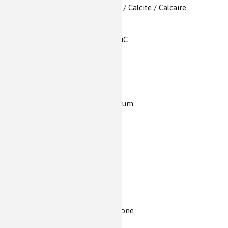
Carbonate de calcium / Calcite / Calcaire
Carbonate de sodium
Carbone
Carbure de silicium /SiC
Caroténoïdes
Cellulose
Cérium
Chanvre et cannabis
Charbon / Houille
Chaux / Oxyde de calcium
Chitine et chitosane
Chlore et dichlore
Chlorophylles
Chocolat
Cholestérol
Choline
Chrome
Ciment
Cis-platine & Cie
CO
/ Dioxyde de carbone
2
Cobalt