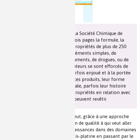
Les chimistes dans...
Enseignement
Chimie et Notre-Dame
Réactions en un clin d’oeil
La rubrique "Produit du jour" de la Société Chimique de
Fiches métiers
France (SCF) donne en une ou trois pages la formule, la
structure, la préparation et les propriétés de plus de 250
produits. Très divers, il s’agit d’éléments simples, de
métaux, de molécules, de médicaments, de drogues, ou de
produits de tous les jours. Les auteurs se sont efforcés de
décrire, dans un langage clair, parfois enjoué et à la portée
de non spécialistes, l’origine de ces produits, leur forme
naturelle, industrielle, commerciale, parfois leur histoire
mouvementée et surtout leurs propriétés en relation avec
l’importance économique qu’ils peuvent revêtir.
La consultation de ces données peut, grâce à une approche
rapide, constituer une introduction de qualité à qui veut aller
plus loin et approfondir ses connaissances dans des domaines
aussi variés que le mercure ou le cis-platine en passant par le