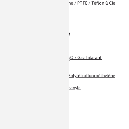
Polytétrafluoroéthylène / PTFE / Téflon & Cie
Polyuréthanes / PU
Porphyrines
Potassium
PP / Polypropylène
Profènes / Ibuprofène
Propanone / Acétone
Propène / Propylène
Propylène / Propène
Protoxyde d’azote / N
O / Gaz hilarant
2
Prozac ®
PS /Polystyrène
PTFE / Téflon & Cie / Polytétrafluoroéthylène
PU / Polyuréthanes
PVC / Polychlorure de vinyle
Pyréthrines
Quasi-cristaux
Quinine et quinquina