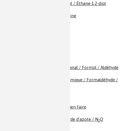
Éthylène glycol / Glycol / Éthane-1,2-diol
Éthyne / Acétylène
Exemestane / Aromasine
Fer
Ferrites / Magnétite
Ferrocène
Feux d’artifice
Fluor
Formaldéhyde / Méthanal / Formol / Aldéhyde
formique
Formol / Aldéhyde formique / Formaldéhyde /
Méthanal
GABA, la molécule à bien faire
Gallium
Gaz hilarant / Protoxyde d'azote / N
O
2
Germanium