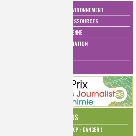
NATURE, AGRICULTURE ET ENVIRONNEMENT
ÉNERGIE ET ÉCONOMIE DES RESSOURCES
QUALITÉ DE VIE, VIE QUOTIDIENNE
SANTÉ, BIEN-ÊTRE ET ALIMENTATION
ANALYSES ET IMAGERIE
HISTOIRE DE LA CHIMIE
ÉDITOS
N₂O – protoxyde d’azote – STOP : DANGER !