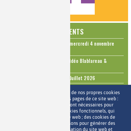
ÉVÉNEMENTS
Colloque Chimie et Cerveau - mercredi 4 novembre
2026
Le cholestérol, une nouvelle vidéo Blablareau &
Mediachimie
Questions d'actualité - Juin - Juillet 2026
TOUS LES ÉVÉNEMENTS
Nous utilisons une sélection de nos propres cookies
et de cookies de tiers sur les pages de ce site web :
des cookies essentiels, qui sont nécessaires pour
ESPACE JEUNES
utiliser le site web ; des cookies fonctionnels, qui
facilitent l'utilisation du site web ; des cookies de
performance, que nous utilisons pour générer des
données agrégées sur l'utilisation du site web et