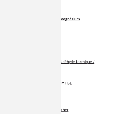
LSD & Cie
Magnésie / Oxyde de magnésium
Magnésium
Magnétite / Ferrites
Manganèse
Mélamine
Mélanine
Mélatonine
Mercure
Méthanal / Formol / Aldéhyde formique /
Formaldéhyde
Méthane
Méthanol
Méthyl t-butyl éther / MTBE
Minium
Molybdène
Monoxyde de carbone
Morphine
MTBE / éthyl t-butyl éther