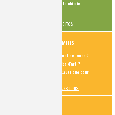
La Coupe du monde de foot et la chimie
La transition alimentaire
TOUS LES ÉDITOS
QUESTIONS DU MOIS
Comment empêcher mon bouquet de faner ?
Comment restaurer des meubles d'art ?
Pourquoi ajouter de la soude caustique pour
déboucher un évier ?
TOUTES LES QUESTIONS
ZOOMS SUR...