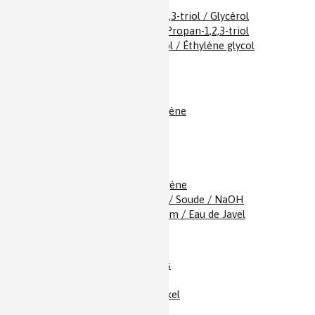
Glucose
Glycérine / Propan-1,2,3-triol / Glycérol
Glycérol / Glycérine / Propan-1,2,3-triol
Glycol / Éthane-1,2-diol / Éthylène glycol
H
O / Eau
2
H
S / Sulfure d’hydrogène
2
Hélium
Hémoglobine
Houille / Charbon
Hydrazine
Hydrogène / Dihydrogène
Hydroxyde de sodium / Soude / NaOH
Hypochlorite de sodium / Eau de Javel
Ibuprofène / Profènes
Insuline
Invar / Alliage Fer Nickel
Iode