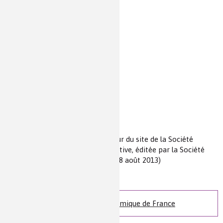
Vitamine B12
Vitamine C
Vitamine D
Yttrium
Zinc
Zirconium
Auteur(s) :
Jabertchavit
Source(s) :
Rubrique Produit du jour du site de la Société
Chimique de France, oeuvre collective, éditée par la Société
Chimique de France (consulté le 28 août 2013)
Niveau de lecture :
pour tous
Nature de la ressource :
article
Site web de la Société Chimique de France