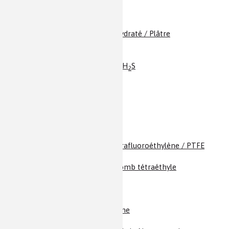
Strychnine
Styrène
Sulfamides
<
Sulfate de calcium hydraté / Plâtre
Sulfate de cuivre
Sulfates de fer
Sulfure d’hydrogène / H
S
2
Talc
Taxol / Taxotère
Taxotère / Taxol
Technétium
Téflon & Cie / Polytétrafluoroéthylène / PTFE
Testostérone
Tétraéthylplomb / Plomb tétraéthyle
Thalidomide
Thallium
Thermites
TiO
/ Dioxyde de titane
2
Titane