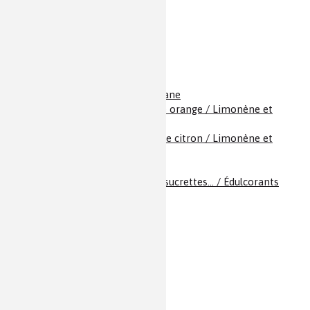
Ammoniac
Amphétamines
Aniline
Antimoine
Argent
ARN
Aromasine / Exemestane
Arôme citron / Arôme orange / Limonène et
monoterpènes
Arôme orange / Arôme citron / Limonène et
monoterpènes
Arsenic
Aspartame, et autres sucrettes… / Édulcorants
Aspirine
ATP et précurseurs
Azote / Diazote
Azoture de sodium
Baclofène
Barbituriques