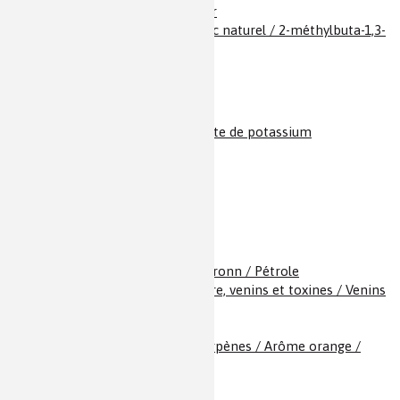
Isoméride et Mediator
Isoprène / Caoutchouc naturel / 2-méthylbuta-1,3-
diène
Kevlar
KMnO
/ Permanganate de potassium
4
L-DOPA et Dopamine
Lanthanides
Laque
Le Basket-ball
Le pétrole de Péchelbronn / Pétrole
Les délices de la Nature, venins et toxines / Venins
/ Toxines
Lignine
Limonène et Monoterpènes / Arôme orange /
Arôme citron
Lithium