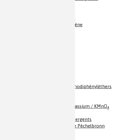
Oxyde de vanadium
Oxydes d’azote
Oxydes de manganèse
Oxygène / O
/ Dioxygène
2
Ozone / O
3
Palladium
Parabènes
Paracétamol
Parfum, la chimie
Parfum, la saga
PBDE & al. / Poly-bromodiphényléthers
PE / Polyéthylène
Pénicillines
Permanganate de potassium / KMnO
4
Peroxyde d’hydrogène
Persil et lessives / Détergents
Pétrole / Le pétrole de Péchelbronn
Phénol
Phosphore