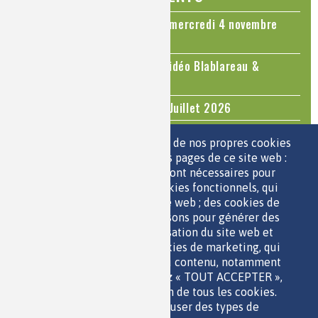
Colloque Chimie et Cerveau - mercredi 4 novembre
2026
Le cholestérol, une nouvelle vidéo Blablareau &
Mediachimie
Questions d'actualité - Juin - Juillet 2026
TOUS LES ÉVÉNEMENTS
Nous utilisons une sélection de nos propres cookies
et de cookies de tiers sur les pages de ce site web :
des cookies essentiels, qui sont nécessaires pour
ESPACE JEUNES
utiliser le site web ; des cookies fonctionnels, qui
facilitent l'utilisation du site web ; des cookies de
performance, que nous utilisons pour générer des
données agrégées sur l'utilisation du site web et
des statistiques ; et des cookies de marketing, qui
sont utilisés pour afficher du contenu, notamment
QUI SOMMES-NOUS ?
les vidéos. Si vous choisissez « TOUT ACCEPTER »,
PARTENAIRES
vous consentez à l'utilisation de tous les cookies.
OUTILS DE COMMUNICATION
Vous pouvez accepter ou refuser des types de
MENTIONS LÉGALES