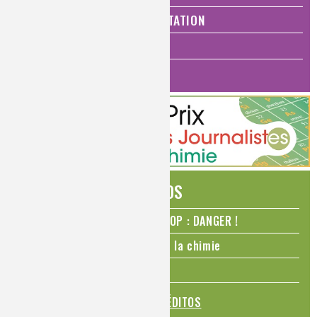
SANTÉ, BIEN-ÊTRE ET ALIMENTATION
ANALYSES ET IMAGERIE
HISTOIRE DE LA CHIMIE
ÉDITOS
N₂O – protoxyde d’azote – STOP : DANGER !
La Coupe du monde de foot et la chimie
La transition alimentaire
TOUS LES ÉDITOS