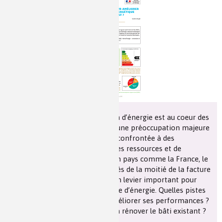
Les chimistes dans...
Enseignement
Chimie et Notre-Dame
Réactions en un clin d’oeil
Fiches métiers
La maîtrise de la consommation d’énergie est au coeur des
enjeux du xxie siècle, et devient une préoccupation majeure
pour les citoyens d’une planète confrontée à des
problématiques d’épuisement des ressources et de
changement climatique. Dans un pays comme la France, le
bâtiment est responsable de près de la moitié de la facture
énergétique et constitue donc un levier important pour
réduire la consommation globale d’énergie. Quelles pistes
peuvent être explorées pour améliorer ses performances ?
En particulier, comment peut-on rénover le bâti existant ?