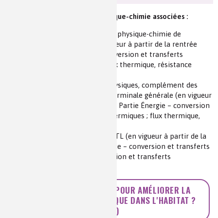
Parties des programmes de physique-chimie associées :
Programme de la spécialité physique-chimie de
terminale générale (en vigueur à partir de la rentrée
2020) : Partie Énergie – conversion et transferts
(transferts thermiques ; flux thermique, résistance
thermique)
Programme de sciences physiques, complément des
sciences de l’ingénieur de terminale générale (en vigueur
à partir de la rentrée 2020) : Partie Énergie – conversion
et transferts (transferts thermiques ; flux thermique,
résistance thermique)
Programme maths-PC en STL (en vigueur à partir de la
rentrée 2020) : Partie Énergie – conversion et transferts
(bilan énergétique ; dissipation et transferts
thermiques.)
>> QUELLES SOLUTIONS POUR AMÉLIORER LA
PERFORMANCE ÉNERGETIQUE DANS L'HABITAT ?
(PDF)