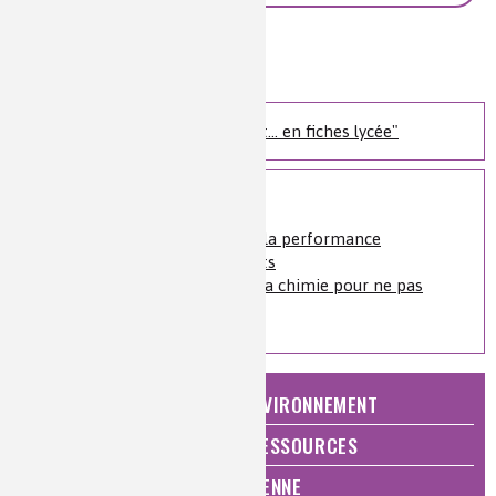
Auteur(s) :
Sandrine Steydli
Niveau de lecture :
pour tous
Nature de la ressource :
article
Les ressources "Chimie et... en fiches lycée"
Voir plus
La discrète révolution de la performance
énergétique des bâtiments
Isolation dans l'habitat : la chimie pour ne pas
gaspiller de calories !
NATURE, AGRICULTURE ET ENVIRONNEMENT
ÉNERGIE ET ÉCONOMIE DES RESSOURCES
QUALITÉ DE VIE, VIE QUOTIDIENNE