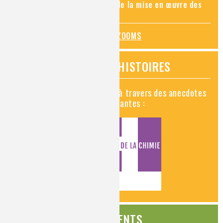
connaissance des risques et de la mise en œuvre des
mesures de prévention
TOUS LES ZOOMS
VIDÉOS HISTOIRES
Découvrez la chimie en vidéo à travers des anecdotes
historiques, insolites et amusantes :
ÉVÉNEMENTS