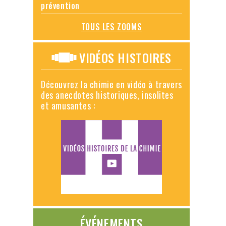
prévention
TOUS LES ZOOMS
VIDÉOS HISTOIRES
Découvrez la chimie en vidéo à travers
des anecdotes historiques, insolites
et amusantes :
ÉVÉNEMENTS