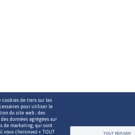
 cookies de tiers sur les
cessaires pour utiliser le
ation du site web ; des
r des données agrégées sur
UTILS DE COMMUNICATION
MENTIONS LÉGALES
POLITIQUE D
ies de marketing, qui sont
 Si vous choisissez « TOUT
TOUT REFUSER