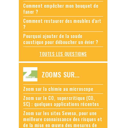
Comment empêcher mon bouquet de
faner ?
Comment restaurer des meubles d'art
?
Pourquoi ajouter de la soude
caustique pour déboucher un évier ?
TOUTES LES QUESTIONS
ZOOMS SUR...
Zoom sur la chimie au microscope
Zoom sur le CO₂ supercritique (CO₂
SC) : quelques applications récentes
Zoom sur les sites Seveso, pour une
meilleure connaissance des risques et
de la mise en œuvre des mesures de