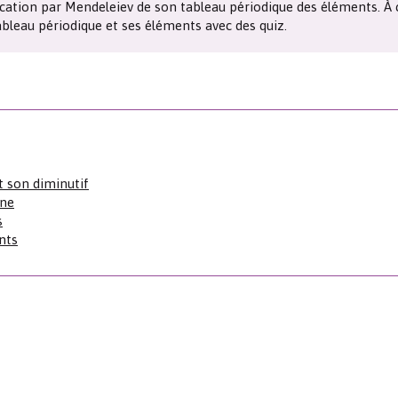
ication par Mendeleiev de son tableau périodique des éléments. À 
Les chimistes dans...
Enseignement
Chimie et Notre-Dame
bleau périodique et ses éléments avec des quiz.
Réactions en un clin d’oeil
Fiches métiers
t son diminutif
nne
s
nts