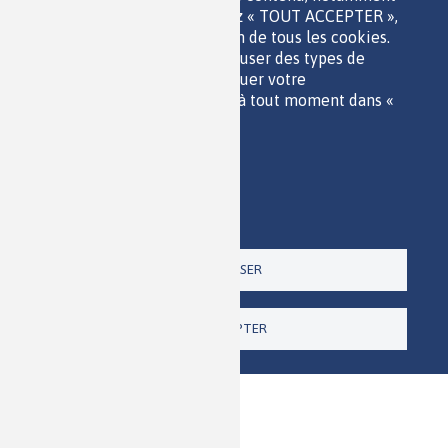
QUI SOMMES-NOUS ?
les vidéos. Si vous choisissez « TOUT ACCEPTER »,
PARTENAIRES
vous consentez à l'utilisation de tous les cookies.
OUTILS DE COMMUNICATION
Vous pouvez accepter ou refuser des types de
MENTIONS LÉGALES
cookies individuels et révoquer votre
POLITIQUE DES DONNÉES
consentement pour l'avenir à tout moment dans «
ACCESSIBILITÉ
Paramètres ».
RSS
Politique de confidentialité
CONTACT
Imprimer
Paramètres
Un site de la
TOUT REFUSER
TOUT ACCEPTER