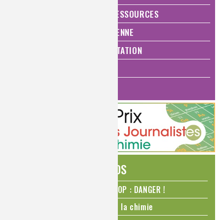
ÉNERGIE ET ÉCONOMIE DES RESSOURCES
QUALITÉ DE VIE, VIE QUOTIDIENNE
SANTÉ, BIEN-ÊTRE ET ALIMENTATION
ANALYSES ET IMAGERIE
HISTOIRE DE LA CHIMIE
ÉDITOS
N₂O – protoxyde d’azote – STOP : DANGER !
La Coupe du monde de foot et la chimie