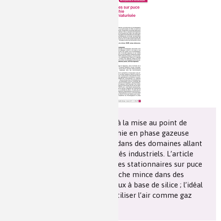
Les chimistes dans...
Enseignement
Chimie et Notre-Dame
Réactions en un clin d’oeil
Fiches métiers
La microfluidique est appliquée à la mise au point de
microcolonnes à chromatographie en phase gazeuse
portatives pour des utilisations dans des domaines allant
du dépistage médical aux procédés industriels. L’article
aborde la mise au point de phases stationnaires sur puce
de silicium : pulvérisation de couche mince dans des
microcanaux ou monolithe poreux à base de silice ; l’idéal
serait évidemment de pouvoir utiliser l’air comme gaz
vecteur.