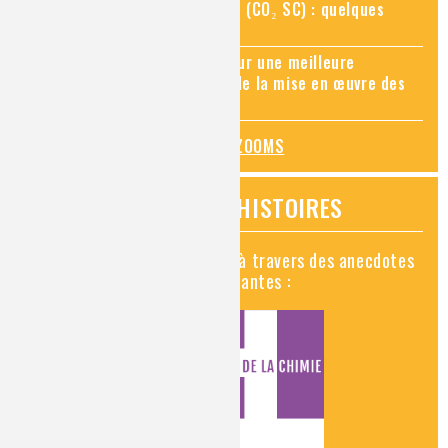
Zoom sur le CO₂ supercritique (CO₂ SC) : quelques
applications récentes
Zoom sur les sites Seveso, pour une meilleure
connaissance des risques et de la mise en œuvre des
mesures de prévention
TOUS LES ZOOMS
VIDÉOS HISTOIRES
Découvrez la chimie en vidéo à travers des anecdotes
historiques, insolites et amusantes :