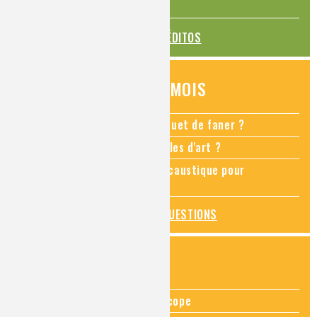
La transition alimentaire
TOUS LES ÉDITOS
QUESTIONS DU MOIS
Comment empêcher mon bouquet de faner ?
Comment restaurer des meubles d'art ?
Pourquoi ajouter de la soude caustique pour
déboucher un évier ?
TOUTES LES QUESTIONS
ZOOMS SUR...
Zoom sur la chimie au microscope