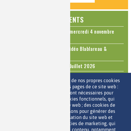
ÉVÉNEMENTS
Colloque Chimie et Cerveau - mercredi 4 novembre
2026
Le cholestérol, une nouvelle vidéo Blablareau &
Mediachimie
Questions d'actualité - Juin - Juillet 2026
TOUS LES ÉVÉNEMENTS
Nous utilisons une sélection de nos propres cookies
et de cookies de tiers sur les pages de ce site web :
des cookies essentiels, qui sont nécessaires pour
ESPACE JEUNES
utiliser le site web ; des cookies fonctionnels, qui
facilitent l'utilisation du site web ; des cookies de
performance, que nous utilisons pour générer des
données agrégées sur l'utilisation du site web et
des statistiques ; et des cookies de marketing, qui
sont utilisés pour afficher du contenu, notamment