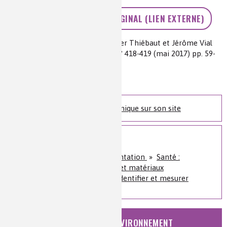
ACCÉDEZ AU TEXTE ORIGINAL (LIEN EXTERNE)
Auteur(s) :
Joachim P. Fleury , Didier Thiébaut et Jérôme Vial
Source(s) :
L’Actualité Chimique n° 418-419 (mai 2017) pp. 59-
66
Niveau de lecture :
intermédiaire
Nature de la ressource :
article
Retrouvez l'Actualité Chimique sur son site
Sur le même sujet
Santé, bien-être et alimentation
»
Santé :
diagnostics, traitements et matériaux
Analyses et imagerie
»
Identifier et mesurer
NATURE, AGRICULTURE ET ENVIRONNEMENT