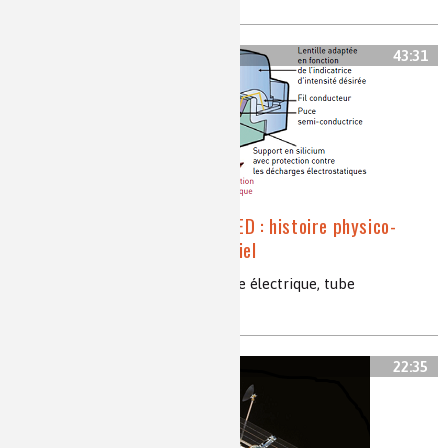
43:31
De la lampe à l’huile aux LED : histoire physico-
chimique de l’éclairage artificiel
éclairage, incandescence, décharge électrique, tube
fluorescent, LED
22:35