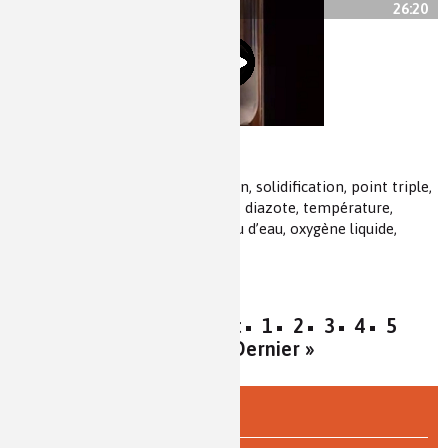
26:20
Changements d’état
évaporation, ébullition, vide, fusion, solidification, point triple,
sublimation, condensation, azote, diazote, température,
pression, chaleur latente, marteau d’eau, oxygène liquide,
paramagnétisme
« Premier
‹ Précédent
1
2
3
4
5
Suivant ›
Dernier »
ÉCOLE & COLLÈGE