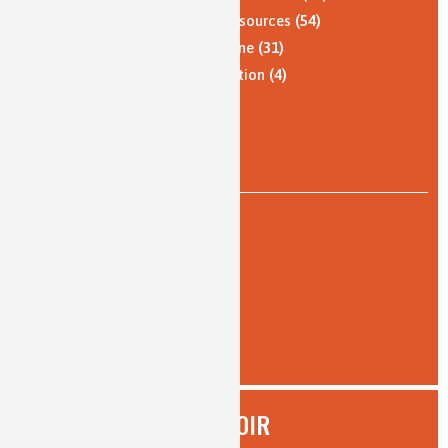
Énergie et économie des ressources
(54)
Qualité de vie, vie quotidienne
(31)
Santé, bien-être et alimentation
(4)
Analyses et imagerie
(4)
Histoire de la chimie
(3)
PAR TYPE DE LECTURE
expert
(8)
intermédiaire
(32)
pour tous
(58)
AFFINER
À SAVOIR