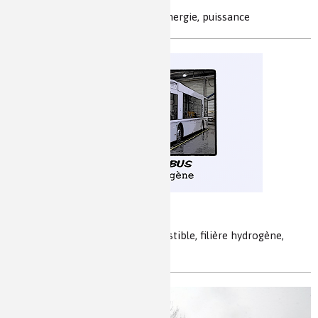
batteries, Li-Fe phosphate–ion, énergie, puissance
L'autobus à hydrogène
véhicule-hydrogène, pile à combustible, filière hydrogène,
transition énergétique