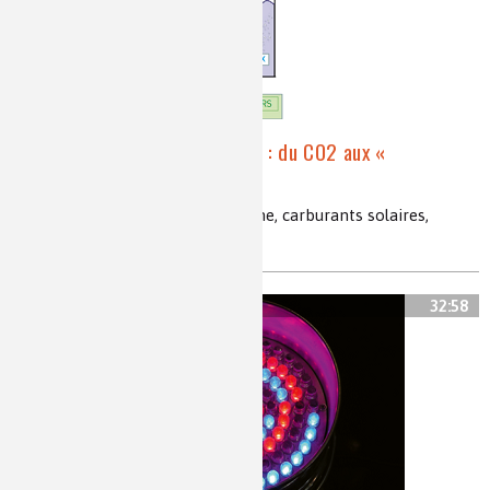
Photosynthèse artificielle : du CO2 aux «
carburants solaires »
photosynthèse, dioxyde de carbone, carburants solaires,
chimie bioinspirée
32:58