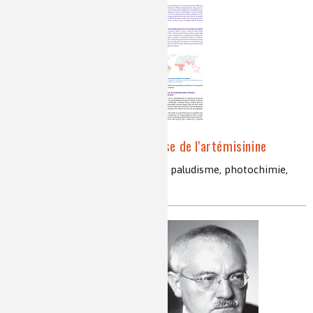
Paludisme et hémisynthèse de l'artémisinine
artémisinine, acide artémisinique, paludisme, photochimie,
armoise