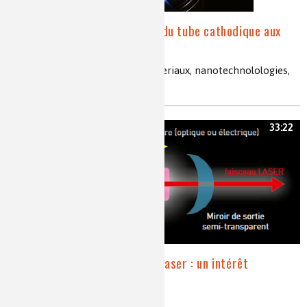
La lumière électronique : du tube cathodique aux
écrans plats
écrans plats, telévision, nanomateriaux, nanotechnolologies,
LED, OLED, quantum dot
33:22
La chimie à la lumière du laser : un intérêt
réciproque
laser, chimie, spectroscopie