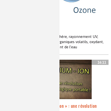
L’ozone : bon ou mauvais ?
Ozone, O3, stratosphère, troposphère, rayonnement UV,
oxydes d’azote, COV, composés organiques volatils, oxydant,
gaz à effet de serre, GES, traitement de l’eau
16:11
Accumulateur « Lithium–Ion » : une révolution