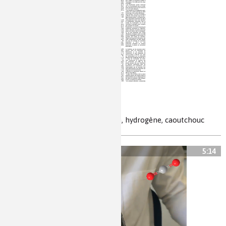
La chimie, c’est ouf !
batteries, photovoltaïque, sodium, hydrogène, caoutchouc
5:14