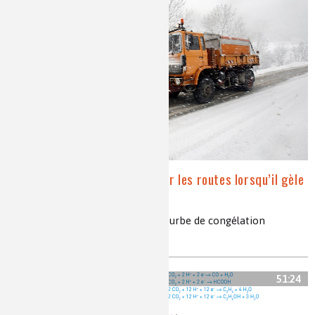
Pourquoi met-on du sel sur les routes lorsqu’il gèle
?
Sel, chlorure de sodium, salage, courbe de congélation
eutectique, fondant de verglas
51:24