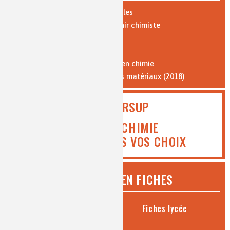
Expériences : vidéos et protocoles
Les 10 bonnes raisons de devenir chimiste
Parcours de formation
Où travaillent les chimistes ?
Formation par l'apprentissage en chimie
Vocabulaire de la chimie et des matériaux (2018)
PARCOURSUP
ICI MEDIACHIMIE
VOUS AIDE DANS VOS CHOIX
CHIMIE ET... EN FICHES
Fiches collège
Fiches lycée