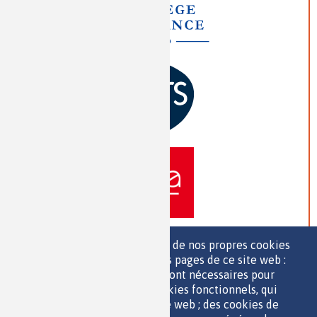
Nous utilisons une sélection de nos propres cookies
et de cookies de tiers sur les pages de ce site web :
des cookies essentiels, qui sont nécessaires pour
>> VOIR TOUS LES PARTENAIRES
utiliser le site web ; des cookies fonctionnels, qui
facilitent l'utilisation du site web ; des cookies de