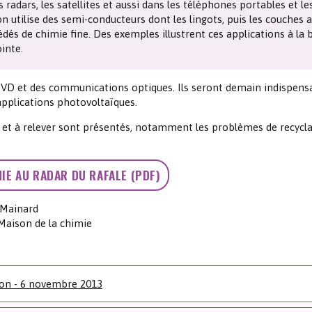
 radars, les satellites et aussi dans les téléphones portables et le
Les chimistes dans...
Enseignement
Chimie et Notre-Dame
on utilise des semi-conducteurs dont les lingots, puis les couches a
dés de chimie fine. Des exemples illustrent ces applications à la 
inte.
Réactions en un clin d’oeil
VD et des communications optiques. Ils seront demain indispens
Fiches métiers
 applications photovoltaïques.
vés et à relever sont présentés, notamment les problèmes de recycl
MIE AU RADAR DU RAFALE (PDF)
-Mainard
Maison de la chimie
ion - 6 novembre 2013