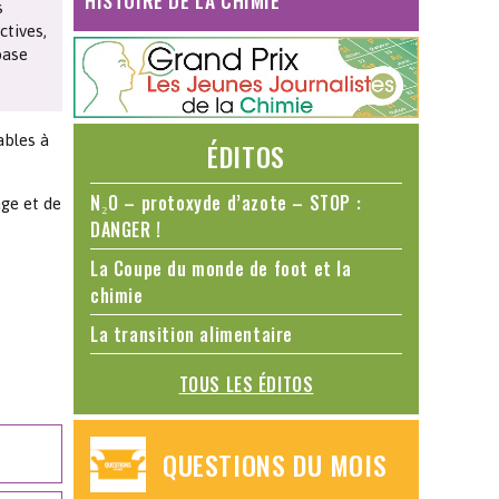
HISTOIRE DE LA CHIMIE
s
ctives,
base
ables à
ÉDITOS
N₂O – protoxyde d’azote – STOP :
age et de
DANGER !
La Coupe du monde de foot et la
chimie
La transition alimentaire
TOUS LES ÉDITOS
QUESTIONS DU MOIS