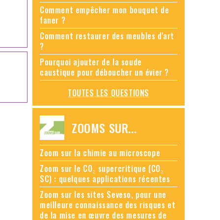
Comment empêcher mon bouquet de
faner ?
Comment restaurer des meubles d'art
?
Pourquoi ajouter de la soude
caustique pour déboucher un évier ?
TOUTES LES QUESTIONS
ZOOMS SUR...
Zoom sur la chimie au microscope
Zoom sur le CO₂ supercritique (CO₂
SC) : quelques applications récentes
Zoom sur les sites Seveso, pour une
meilleure connaissance des risques et
de la mise en œuvre des mesures de