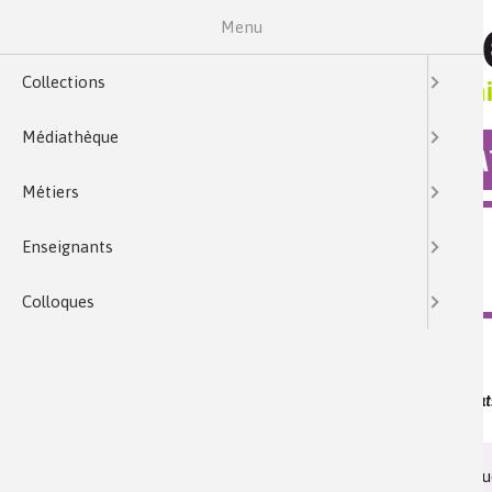
Menu
Collections
Médiathèque
COLLECTIONS
MÉDIA
Métiers
MÉDIATHÈQUE
Enseignants
DE LA CHIMIE AU RADAR DU RAFALE
Colloques
Mots clés :
semi-conducteurs III-V, couches fines, substitu
Date de publication :
Mardi 06 mai 2014
Les fonctions analogiq