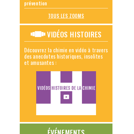
prévention
TOUS LES ZOOMS
VIDÉOS HISTOIRES
Découvrez la chimie en vidéo à travers
des anecdotes historiques, insolites
et amusantes :
ÉVÉNEMENTS