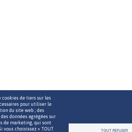
 cookies de tiers sur les
cessaires pour utiliser le
ation du site web ; des
r des données agrégées sur
UTILS DE COMMUNICATION
MENTIONS LÉGALES
POLITIQUE D
ies de marketing, qui sont
 Si vous choisissez « TOUT
TOUT REFUSER