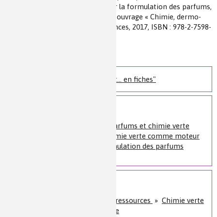
comme moteur d’innovation pour la formulation des parfums,
de Jean-Marie Aubry publié dans l’ouvrage « Chimie, dermo-
cosmétique et beauté », EDP Sciences, 2017, ISBN : 978-2-7598-
2077-1
Niveau de lecture :
pour tous
Nature de la ressource :
article
Les ressources "Chimie et... en fiches"
Voir plus
[Quiz] Formulation des parfums et chimie verte
Les 12 principes de la chimie verte comme moteur
d'innovation pour la formulation des parfums
Sur le même sujet
Énergie et économie des ressources
»
Chimie verte
et développement durable