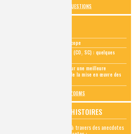
TOUTES LES QUESTIONS
ZOOMS SUR...
Zoom sur la chimie au microscope
Zoom sur le CO₂ supercritique (CO₂ SC) : quelques
applications récentes
Zoom sur les sites Seveso, pour une meilleure
connaissance des risques et de la mise en œuvre des
mesures de prévention
TOUS LES ZOOMS
VIDÉOS HISTOIRES
Découvrez la chimie en vidéo à travers des anecdotes
historiques, insolites et amusantes :