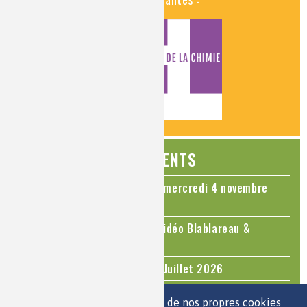
ÉVÉNEMENTS
Colloque Chimie et Cerveau - mercredi 4 novembre
2026
Le cholestérol, une nouvelle vidéo Blablareau &
Mediachimie
Questions d'actualité - Juin - Juillet 2026
TOUS LES ÉVÉNEMENTS
Nous utilisons une sélection de nos propres cookies