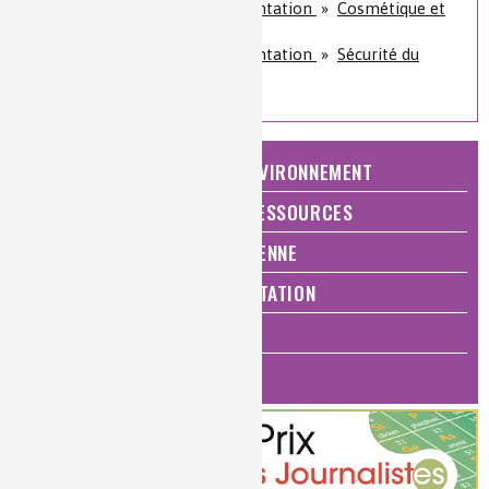
Santé, bien-être et alimentation
»
Cosmétique et
dermo-cosmétique
Santé, bien-être et alimentation
»
Sécurité du
consommateur
NATURE, AGRICULTURE ET ENVIRONNEMENT
ÉNERGIE ET ÉCONOMIE DES RESSOURCES
QUALITÉ DE VIE, VIE QUOTIDIENNE
SANTÉ, BIEN-ÊTRE ET ALIMENTATION
ANALYSES ET IMAGERIE
HISTOIRE DE LA CHIMIE