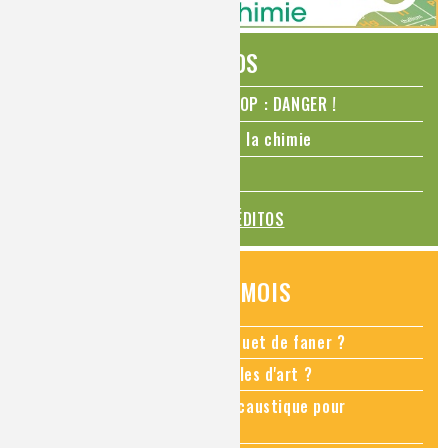
ÉDITOS
N₂O – protoxyde d’azote – STOP : DANGER !
La Coupe du monde de foot et la chimie
La transition alimentaire
TOUS LES ÉDITOS
QUESTIONS DU MOIS
Comment empêcher mon bouquet de faner ?
Comment restaurer des meubles d'art ?
Pourquoi ajouter de la soude caustique pour
déboucher un évier ?