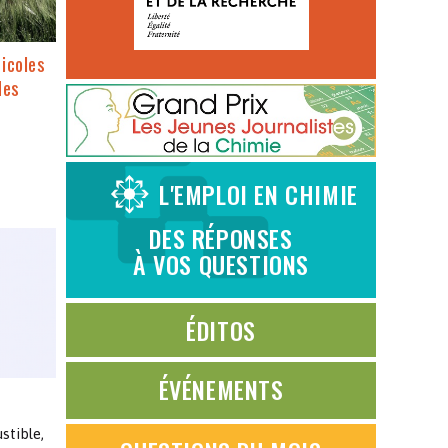
ricoles
des
L'EMPLOI EN CHIMIE
DES RÉPONSES
À VOS QUESTIONS
ÉDITOS
ÉVÉNEMENTS
stible,