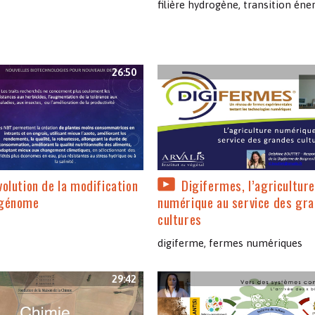
filière hydrogène, transition éne
26:50
volution de la modification
Digifermes, l’agricultur
 génome
numérique au service des gr
cultures
digiferme, fermes numériques
29:42