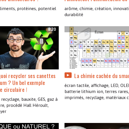
liments, protéines, potentiel
arôme, chimie, création, innovat
durabilité
8:20
uoi recycler ses canettes
La chimie cachée du sma
ium ? Un bel exemple
écran tactile, affichage, LED, OLE
 circulaire !
batterie lithium ion, terres rares,
imprimés, recyclage, matériaux c
recyclage, bauxite, GES, gaz à
rre, procédé Hall Héroult,
yer