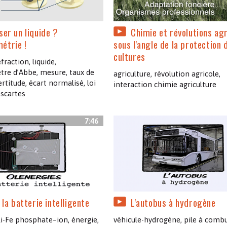
ser un liquide ?
Chimie et révolutions ag
étrie !
sous l'angle de la protection 
cultures
fraction, liquide,
tre d’Abbe, mesure, taux de
agriculture, révolution agricole,
ertitude, écart normalisé, loi
interaction chimie agriculture
escartes
7:46
n la batterie intelligente
L'autobus à hydrogène
Li-Fe phosphate–ion, énergie,
véhicule-hydrogène, pile à combu