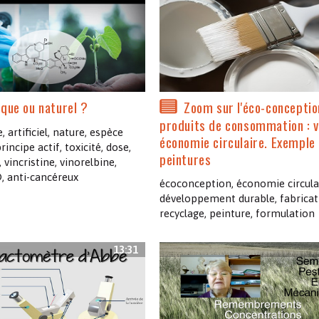
que ou naturel ?
Zoom sur l'éco-conceptio
produits de consommation : v
, artificiel, nature, espèce
économie circulaire. Exemple
rincipe actif, toxicité, dose,
peintures
 vincristine, vinorelbine,
, anti-cancéreux
écoconception, économie circulai
développement durable, fabricat
recyclage, peinture, formulation
13:31