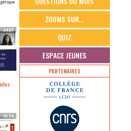
QUESTIONS DU MOIS
rgétique
ZOOMS SUR...
14:07
QUIZ
ESPACE JEUNES
PARTENAIRES
e
andes
35:14