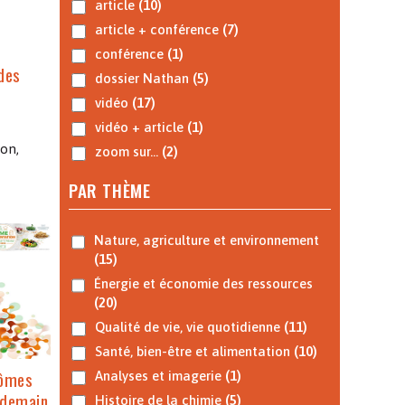
article
(10)
article + conférence
(7)
conférence
(1)
 des
dossier Nathan
(5)
s
vidéo
(17)
vidéo + article
(1)
ion,
zoom sur...
(2)
PAR THÈME
Nature, agriculture et environnement
(15)
Énergie et économie des ressources
(20)
Qualité de vie, vie quotidienne
(11)
Santé, bien-être et alimentation
(10)
rômes
Analyses et imagerie
(1)
 demain
Histoire de la chimie
(5)