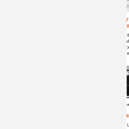
Comment épargner
Analy
l'environnement en conservant ses
Réfractom
données dans l'ADN
indice de ré
réfractomè
biologie de synthèse, ADN, polymères,
pureté, inc
données numériques, archivage de
de Snell-D
données, environnement
Li-io
Fonctionnement et utilisation
d'un électrolyseur
batteries, 