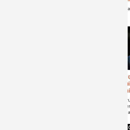
nouveaux a
Pourq
Gérer et réduire les
en alumin
micropolluants dans les milieux
d’économie
aquatiques
aluminium, 
eau, micropolluants, cinétique, temps de
effet de se
demi-réaction
procédé Ba