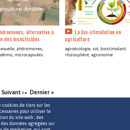
héromones, alternative à
La bio-stimulation en
ion des insecticides
agriculture
sexuelle, phéromones,
agroécologie, sol, biostimulant,
eudémis, microcapsules
rhizosphère, agronomie
Suivant ›
Dernier »
 cookies de tiers sur les
cessaires pour utiliser le
ation du site web ; des
r des données agrégées sur
UTILS DE COMMUNICATION
MENTIONS LÉGALES
POLITIQUE D
ies de marketing, qui sont