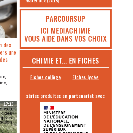
matériaux (2018)
PARCOURSUP
ICI MEDIACHIMIE
VOUS AIDE DANS VOS CHOIX
n des
ers une
 des
CHIMIE ET... EN FICHES
Fiches collège
Fiches lycée
re,
ion,
séries produites en partenariat avec
17:13