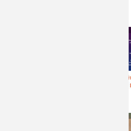
puissance
Réaction d’oxydo-réduction, demi-pile,
pile, anode, cathode, électrolyse,
électrosynthèse, rendement faradique
Vidéos : Série Chimie et
La ré
agriculture durable pour tous
ciblée du
23:06