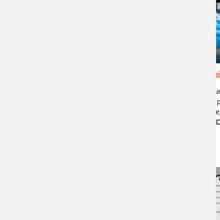
Chimi
L'intelligence artificielle, un
moteur dans la recherche en chimie !
synthétique
chimique, p
intelligence artificielle, synthèse
vinblastine,
chimique, cinétique chimique
navelbine©
45:31