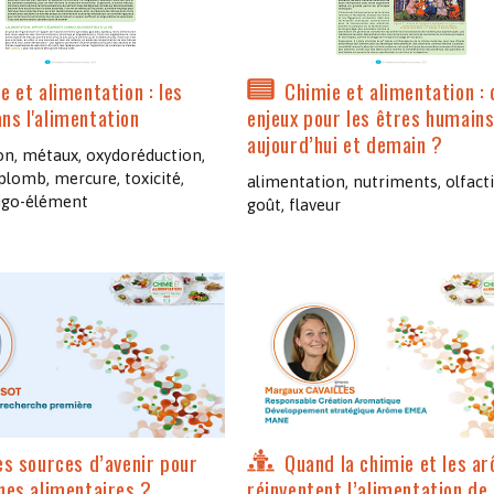
Les chimistes dans...
Enseignement
Chimie et Notre-Dame
Réactions en un clin d’oeil
e et alimentation : les
Chimie et alimentation :
ns l'alimentation
enjeux pour les êtres humain
aujourd’hui et demain ?
Fiches métiers
on, métaux, oxydoréduction,
, plomb, mercure, toxicité,
alimentation, nutriments, olfact
ligo-élément
goût, flaveur
es sources d’avenir pour
Quand la chimie et les a
ines alimentaires ?
réinventent l’alimentation de