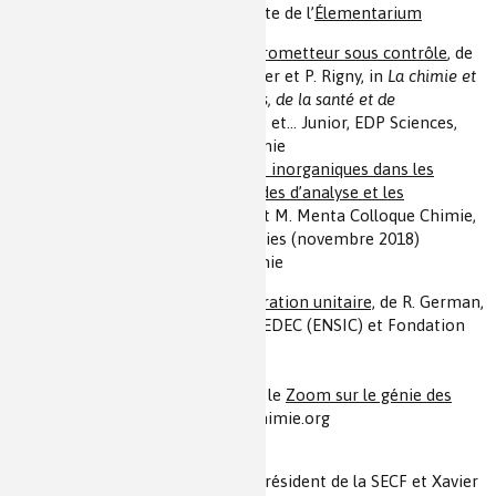
(viii) Le dioxyde de titane sur le site de l’
Élementarium
(ix)
Les nano-objets : un avenir prometteur sous contrôle
, de
C. Agouridas, J.-Cl. Bernier, D. Olivier et P. Rigny, in
La chimie et
la sécurité des personnes, des biens, de la santé et de
l'environnement
, collection Chimie et... Junior, EDP Sciences,
Fondation de la Maison de la Chimie
Caractérisation de nanoparticules inorganiques dans les
produits du quotidien : les méthodes d’analyse et les
applications
, de F. Séby, F. Auger et M. Menta Colloque Chimie,
nanomatériaux et nanotechnologies (novembre 2018)
Fondation de la Maison de la chimie
(x) Vidéo sur
L’agitation, une opération unitaire,
de R. German,
P. Richel, Y. Cochet, S. Rode, PROCEDEC (ENSIC) et Fondation
de la maison de la chimie
(xi) Pour aller plus loin, consulter le
Zoom sur le génie des
procédés,
de J.P Dal-Pont, Mediachimie.org
Auteur(s) :
Jean-Pierre Dal Pont, Président de la SECF et Xavier