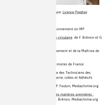
Illustration : pot de peinture.
Licence Pixabay
(i) Extraction signifie ici approvisionnement en MP
(ii)
Les chimistes dans l'économie circulaire
de F. Brénon et G.
Roussel , Mediachimie.org
(iii) ADEME : Agence De l'Environnement et de la Maîtrise de
l'Énergie
(iv) SECF : Société des Experts Chimistes de France
(v) AFTPVA : Association Française des Techniciens des
Peintures, Vernis, encres d'imprimerie, colles et Adhésifs
(vi)
Zoom sur les pigments
, de J.-P. Foulon, Mediachimie.org
(vii)
Zoom sur la formulation et les matières premières :
généralités
, de V. Antzoulatos et F. Brénon, Mediachimie.org