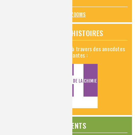
mesures de prévention
TOUS LES ZOOMS
VIDÉOS HISTOIRES
Découvrez la chimie en vidéo à travers des anecdotes
historiques, insolites et amusantes :
ÉVÉNEMENTS