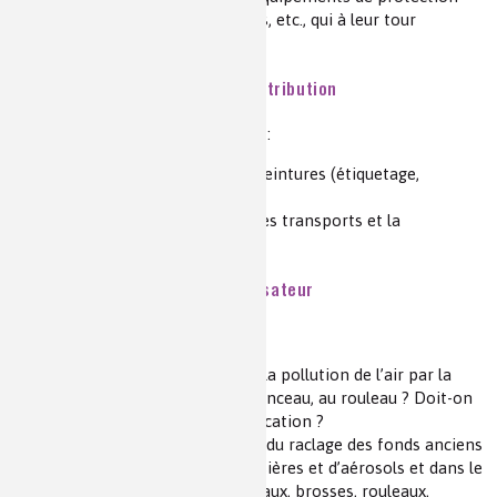
individuels) masques, gants, filtres, etc., qui à leur tour
(xi)
deviennent déchets
.
3. Étape de conditionnement/distribution
Cette partie doit tenir compte de :
la conception des pots de peintures (étiquetage,
caractère recyclable),
la production de GES dans les transports et la
distribution.
4. Étape d’application par l’utilisateur
Quelques questions se posent.
Comment tenir compte de la pollution de l’air par la
peinture au pistolet vs au pinceau, au rouleau ? Doit-on
revoir les conditions d’application ?
Comment être efficace lors du raclage des fonds anciens
sans produire trop de poussières et d’aérosols et dans le
nettoyage des outils : pinceaux, brosses, rouleaux,