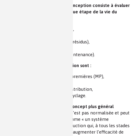
Pratiquer une démarche d’éco-conception consiste à évaluer
ce qui « rentre » et « sort » à chaque étape de la vie du
produit
en termes :
de gaz à effet de serre (GES),
de matières premières,
de pollutions (eau, déchets, résidus),
d’énergie,
de coûts (main d’œuvre, maintenance).
Les étapes classiques de conception sont :
(i)
l’extraction
des matières premières (MP),
la fabrication,
le conditionnement et la distribution,
l’usage, la fin de vie et le recyclage.
L’éco-conception fait partie du concept plus général
(ii)
d’économie circulaire
. Celle-ci n’est pas normalisée et peut
(iii)
être définie selon l’ADEME
, comme « un système
économique d’échange et de production qui, à tous les stades
du cycle de vie des produits vise à augmenter l’efficacité de