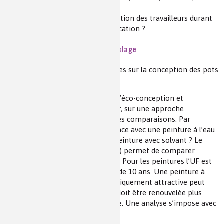
pistolets, … ?
Comment maîtriser l’exposition des travailleurs durant
le lavage, grattage et l’application ?
5. Étape de fin de vie et de recyclage
Des réflexions doivent être menées sur la conception des pots
en vue d’un meilleur recyclage.
La mise en place d’une politique d’éco-conception et
d’économie circulaire doit reposer, sur une approche
scientifique, sur des mesures et des comparaisons. Par
exemple, peindre une même surface avec une peinture à l’eau
est-elle moins polluante qu’une peinture avec solvant ? Le
concept d’unité fonctionnelle (UF) permet de comparer
(métrique) des produits entre eux. Pour les peintures l’UF est
une surface de 1 m² et une durée de 10 ans. Une peinture à
l’eau qui peut paraître plus écologiquement attractive peut
s’avérer moins « durable » si elle doit être renouvelée plus
souvent qu’une peinture solvantée. Une analyse s’impose avec
des métriques appropriées.