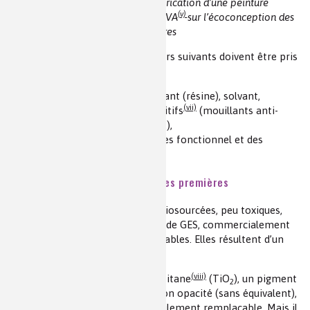
Figure 2 : Les étapes de fabrication d’une peinture
(iv)
(v)
source : Webinaire SECF
-AFTPVA
sur l’écoconception des
Peintures
Dans ce cas, les aspects particuliers suivants doivent être pris
en considération :
analyse des constituants : liant (résine), solvant,
(vi)
(vii)
opacifiant, pigments
, additifs
(mouillants anti-
mousse, biocides, siccatifs,…),
respect du cahier des charges fonctionnel et des
réglementations en vigueur.
1. Étape d’extraction des matières premières
Idéalement, elles devraient être biosourcées, peu toxiques,
biodégradables, à faibles charges de GES, commercialement
équitables et économiquement viables. Elles résultent d’un
choix raisonné.
(viii)
Prenons l’exemple du dioxyde de titane
(TiO
), un pigment
2
blanc, très utilisé. Sa blancheur, son opacité (sans équivalent),
sa résistance aux UV le rend difficilement remplaçable. Mais il