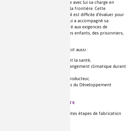
Chaque produit du système amène avec lui sa charge en
pollution, dont la pollution dite à la frontière. Cette
expression se rapporte au fait qu’il est difficile d’évaluer pour
les produits la charge polluante qui a accompagné sa
production ainsi que sa conformité aux exigences de
développement durable (travail des enfants, des prisonniers,
etc.).
Dans ce cadre, l’éco-conception doit aussi :
respecter l’environnement et la santé,
avoir peu d’impact sur le changement climatique durant
la durée de vie du produit,
assurer une rentabilité au producteur,
donc répondre aux exigences du Développement
Durable.
Prenons l’exemple d'une peinture
La figure 2 schématise les différentes étapes de fabrication
d’une peinture.