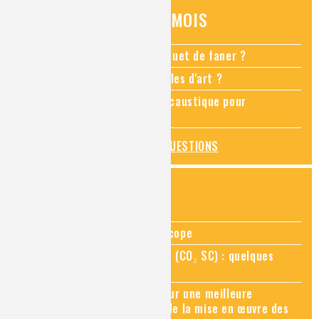
QUESTIONS DU MOIS
Comment empêcher mon bouquet de faner ?
Comment restaurer des meubles d'art ?
Pourquoi ajouter de la soude caustique pour
déboucher un évier ?
TOUTES LES QUESTIONS
ZOOMS SUR...
Zoom sur la chimie au microscope
Zoom sur le CO₂ supercritique (CO₂ SC) : quelques
applications récentes
Zoom sur les sites Seveso, pour une meilleure
connaissance des risques et de la mise en œuvre des