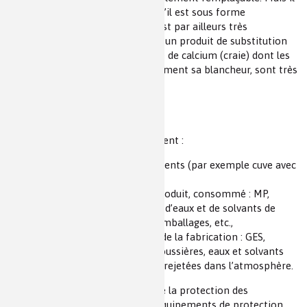
est suspecté d’être cancérogène s’il est sous forme
(ix)
nanométrique
. Sa production est par ailleurs très
génératrice de GES, par rapport à un produit de substitution
comme par exemple le carbonate de calcium (craie) dont les
propriétés fonctionnelles, notamment sa blancheur, sont très
inférieures.
2. Étape de fabrication
Les étapes de fabrication impliquent :
la mise en œuvre d’équipements (par exemple cuve avec
(x)
agitateur
),
la maîtrise de ce qui est introduit, consommé : MP,
énergie utilisée, l’utilisation d’eaux et de solvants de
nettoyage, mais aussi des emballages, etc.,
la gestion de ce qui résulte de la fabrication : GES,
résidus, emballages salis, poussières, eaux et solvants
souillés, vapeurs de solvant rejetées dans l’atmosphère.
Il faut également tenir compte de la protection des
opérateurs et techniciens : EPI (équipements de protection