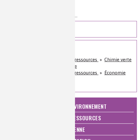
Bataille, ENCPB, Paris
Niveau de lecture :
pour tous
Nature de la ressource :
zoom sur...
Zoom sur...
Sur le même sujet
Énergie et économie des ressources
»
Chimie verte
et développement durable
Énergie et économie des ressources
»
Économie
circulaire et recyclage
NATURE, AGRICULTURE ET ENVIRONNEMENT
ÉNERGIE ET ÉCONOMIE DES RESSOURCES
QUALITÉ DE VIE, VIE QUOTIDIENNE