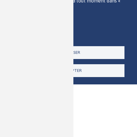
consentement pour l'avenir à tout moment dans «
ACCESSIBILITÉ
Paramètres ».
RSS
Politique de confidentialité
CONTACT
Imprimer
Paramètres
Un site de la
TOUT REFUSER
TOUT ACCEPTER