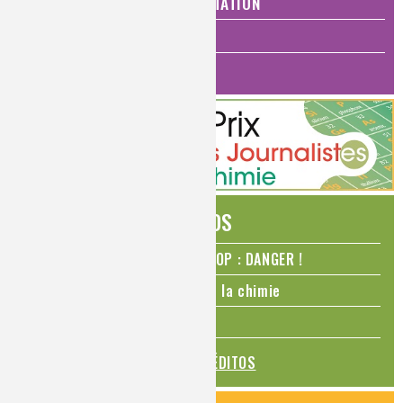
SANTÉ, BIEN-ÊTRE ET ALIMENTATION
ANALYSES ET IMAGERIE
HISTOIRE DE LA CHIMIE
ÉDITOS
N₂O – protoxyde d’azote – STOP : DANGER !
La Coupe du monde de foot et la chimie
La transition alimentaire
TOUS LES ÉDITOS