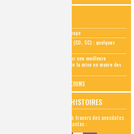
ZOOMS SUR...
Zoom sur la chimie au microscope
Zoom sur le CO₂ supercritique (CO₂ SC) : quelques
applications récentes
Zoom sur les sites Seveso, pour une meilleure
connaissance des risques et de la mise en œuvre des
mesures de prévention
TOUS LES ZOOMS
VIDÉOS HISTOIRES
Découvrez la chimie en vidéo à travers des anecdotes
historiques, insolites et amusantes :