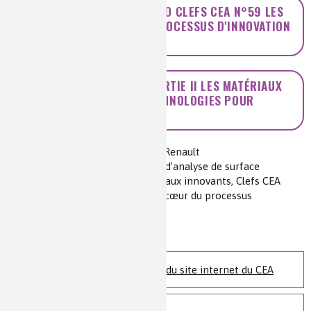
PRÉSENTATION DU NUMÉRO CLEFS CEA N°59 LES
MATÉRIAUX AU COEUR DU PROCESSUS D'INNOVATION
(LIEN EXTERNE)
PDF : CLEFS CEA N°59 PARTIE II LES MATÉRIAUX
DÉDIÉS AUX NOUVELLES TECHNOLOGIES POUR
L'ÉNERGIE (LIEN EXTERNE)
Auteur(s) :
Nick Barrett et Olivier Renault
Source(s) :
XPEEM, une technique d’analyse de surface
parfaitement adaptée aux matériaux innovants, Clefs CEA
n°59 (été 2010) Les matériaux au cœur du processus
d'innovation, p 112-114
Niveau de lecture :
intermédiaire
Nature de la ressource :
article
Cette ressource provient du site internet du CEA