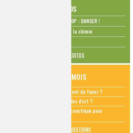
ÉDITOS
N₂O – protoxyde d’azote – STOP : DANGER !
La Coupe du monde de foot et la chimie
La transition alimentaire
TOUS LES ÉDITOS
QUESTIONS DU MOIS
Comment empêcher mon bouquet de faner ?
Comment restaurer des meubles d'art ?
Pourquoi ajouter de la soude caustique pour
déboucher un évier ?
TOUTES LES QUESTIONS