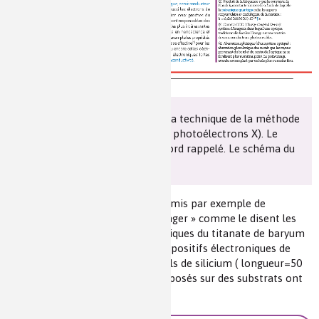
Il s’agit d’une mise au point sur la technique de la méthode
XPPEM (spectroscopie émission photoélectrons X). Le
principe de la méthode est d’abord rappelé. Le schéma du
microscope est présenté.
L’application de la méthode a permis par exemple de
visualiser par imagerie (ou « d’imager » comme le disent les
auteurs) les domaines ferroélectriques du titanate de baryum
(BaTiO
) qui est utilisé par des dispositifs électroniques de
3
basse consommation. Des nanofils de silicium ( longueur=50
micromètres ; diamètre=5nm) déposés sur des substrats ont
été analysés par cette méthode.