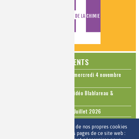
ÉVÉNEMENTS
Colloque Chimie et Cerveau - mercredi 4 novembre
2026
Le cholestérol, une nouvelle vidéo Blablareau &
Mediachimie
Questions d'actualité - Juin - Juillet 2026
TOUS LES ÉVÉNEMENTS
Nous utilisons une sélection de nos propres cookies
et de cookies de tiers sur les pages de ce site web :