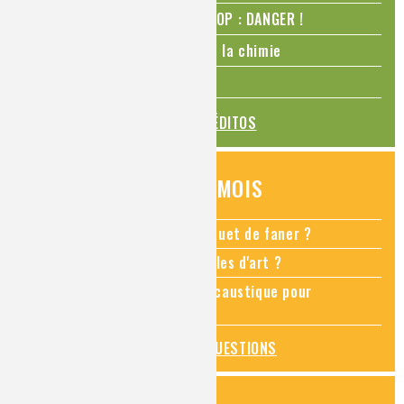
N₂O – protoxyde d’azote – STOP : DANGER !
La Coupe du monde de foot et la chimie
La transition alimentaire
TOUS LES ÉDITOS
QUESTIONS DU MOIS
Comment empêcher mon bouquet de faner ?
Comment restaurer des meubles d'art ?
Pourquoi ajouter de la soude caustique pour
déboucher un évier ?
TOUTES LES QUESTIONS