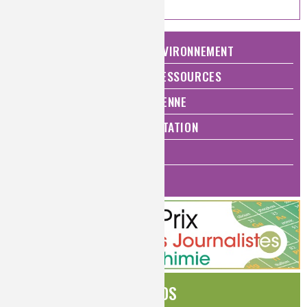
NATURE, AGRICULTURE ET ENVIRONNEMENT
ÉNERGIE ET ÉCONOMIE DES RESSOURCES
QUALITÉ DE VIE, VIE QUOTIDIENNE
SANTÉ, BIEN-ÊTRE ET ALIMENTATION
ANALYSES ET IMAGERIE
HISTOIRE DE LA CHIMIE
ÉDITOS