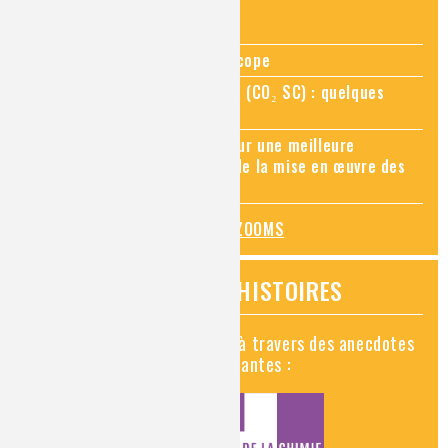
ZOOMS SUR...
Zoom sur la chimie au microscope
Zoom sur le CO₂ supercritique (CO₂ SC) : quelques
applications récentes
Zoom sur les sites Seveso, pour une meilleure
connaissance des risques et de la mise en œuvre des
mesures de prévention
TOUS LES ZOOMS
VIDÉOS HISTOIRES
Découvrez la chimie en vidéo à travers des anecdotes
historiques, insolites et amusantes :