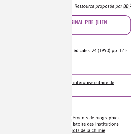
*
Ressource proposée par
BB
ACCÉDEZ À L'ARTICLE ORIGINAL PDF (LIEN
EXTERNE)
Auteur(s) :
Jean-Pierre Poirier
Source(s) :
Histoire des sciences médicales, 24 (1990) pp. 121-
126
Niveau de lecture :
intermédiaire
Nature de la ressource :
article
Accédez à la Bibliothèque interuniversitaire de
Santé, BIU Santé, Paris
Sur le même sujet
Histoire de la chimie
»
Éléments de biographies
Histoire de la chimie
»
Histoire des institutions
Histoire de la chimie
»
Mots de la chimie