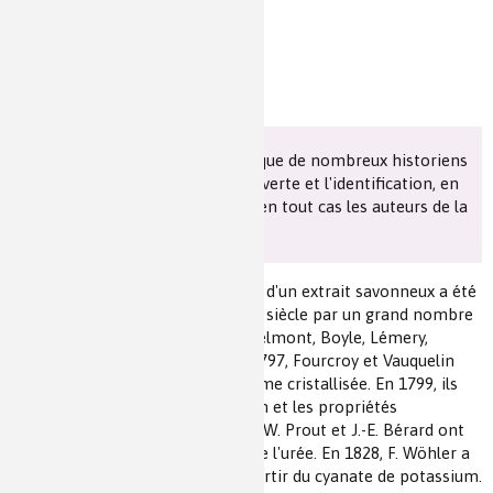
C'est à Fourcroy et à Vauquelin, que de nombreux historiens
des sciences attribuent la découverte et l'identification, en
1797, de l'urée urinaire. Ils sont en tout cas les auteurs de la
dénomination « urée ».
La présence dans l'urine humaine d'un extrait savonneux a été
e
observée depuis le début du XVII
siècle par un grand nombre
de scientifiques, y compris Van Helmont, Boyle, Lémery,
Boerhaave, Rouelle, Scheele. En 1797, Fourcroy et Vauquelin
ont réobtenu cet extrait sous forme cristallisée. En 1799, ils
ont décrit la méthode d’extraction et les propriétés
physiologiques de l'urée. En 1817, W. Prout et J.-E. Bérard ont
confirmé la définition chimique de l'urée. En 1828, F. Wöhler a
effectué la synthèse de l’urée à partir du cyanate de potassium.