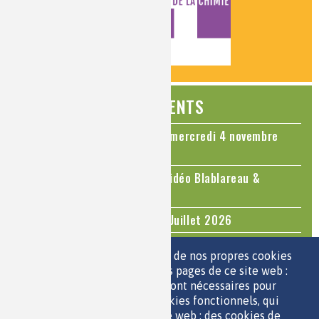
ÉVÉNEMENTS
Colloque Chimie et Cerveau - mercredi 4 novembre
2026
Le cholestérol, une nouvelle vidéo Blablareau &
Mediachimie
Questions d'actualité - Juin - Juillet 2026
TOUS LES ÉVÉNEMENTS
Nous utilisons une sélection de nos propres cookies
et de cookies de tiers sur les pages de ce site web :
des cookies essentiels, qui sont nécessaires pour
ESPACE JEUNES
utiliser le site web ; des cookies fonctionnels, qui
facilitent l'utilisation du site web ; des cookies de