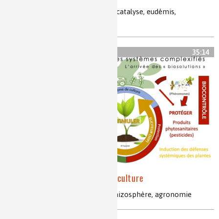
confusion sexuelle, phéromones, catalyse, eudémis,
microcapsules
35:14
La bio-stimulation en agriculture
agroécologie, sol, biostimulant, rhizosphère, agronomie