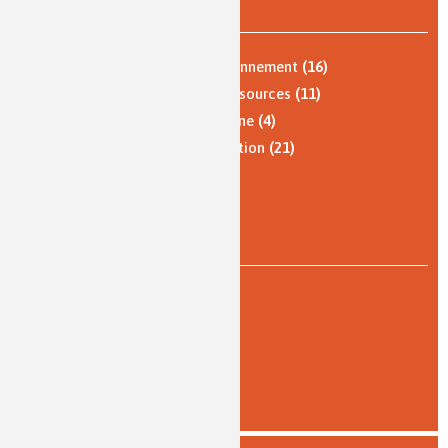
PAR THÈME
Nature, agriculture et environnement
(16)
Énergie et économie des ressources
(11)
Qualité de vie, vie quotidienne
(4)
Santé, bien-être et alimentation
(21)
Analyses et imagerie
(3)
Histoire de la chimie
(2)
PAR TYPE DE LECTURE
intermédiaire
(3)
pour tous
(38)
AFFINER