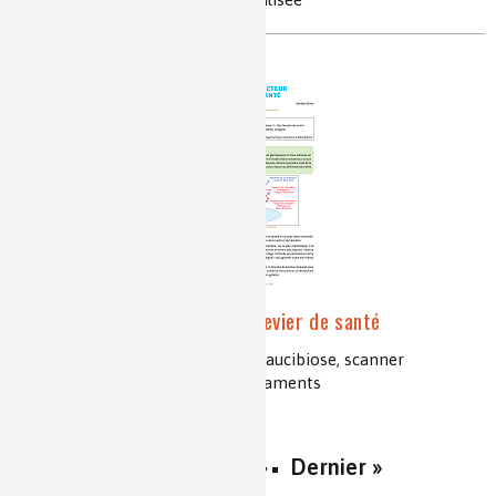
Le microbiote, acteur et levier de santé
microbiote, dysbiose, symbiose, paucibiose, scanner
metagénomique, bactéries-médicaments
1
2
Suivant ›
Dernier »