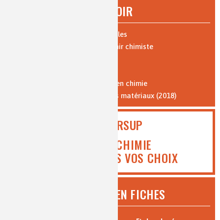
À SAVOIR
Expériences : vidéos et protocoles
Les 10 bonnes raisons de devenir chimiste
Parcours de formation
Où travaillent les chimistes ?
Formation par l'apprentissage en chimie
Vocabulaire de la chimie et des matériaux (2018)
PARCOURSUP
ICI MEDIACHIMIE
VOUS AIDE DANS VOS CHOIX
CHIMIE ET... EN FICHES