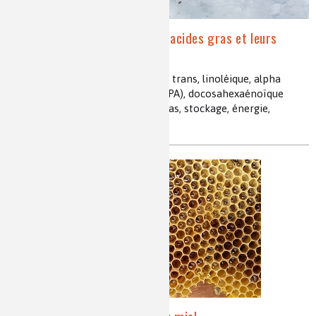
Zoom sur les sources des acides gras et leurs
effets sur la santé
acides gras, saturés, insaturés, cis, trans, linoléique, alpha
linoléique, eicosapentaénoïque (EPA), docosahexaénoïque
(DHA), huile végétale, poissons gras, stockage, énergie,
membranes cellulaires