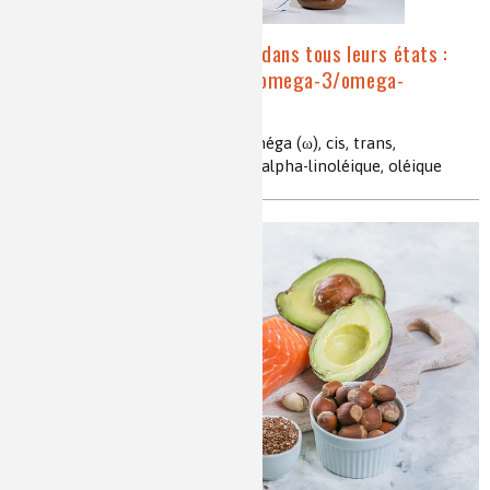
Zoom sur les acides gras dans tous leurs états :
saturés/insaturés, cis/trans, omega-3/omega-
6/omega-9
Acides gras, saturés, insaturés, oméga (ω), cis, trans,
triglycérides, Chevreul, linoléique, alpha-linoléique, oléique