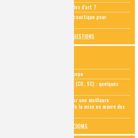
Comment restaurer des meubles d'art ?
Pourquoi ajouter de la soude caustique pour
déboucher un évier ?
TOUTES LES QUESTIONS
ZOOMS SUR...
Zoom sur la chimie au microscope
Zoom sur le CO₂ supercritique (CO₂ SC) : quelques
applications récentes
Zoom sur les sites Seveso, pour une meilleure
connaissance des risques et de la mise en œuvre des
mesures de prévention
TOUS LES ZOOMS