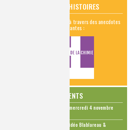
VIDÉOS HISTOIRES
Découvrez la chimie en vidéo à travers des anecdotes
historiques, insolites et amusantes :
ÉVÉNEMENTS
Colloque Chimie et Cerveau - mercredi 4 novembre
2026
Le cholestérol, une nouvelle vidéo Blablareau &