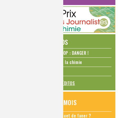
ÉDITOS
N₂O – protoxyde d’azote – STOP : DANGER !
La Coupe du monde de foot et la chimie
La transition alimentaire
TOUS LES ÉDITOS
QUESTIONS DU MOIS
Comment empêcher mon bouquet de faner ?