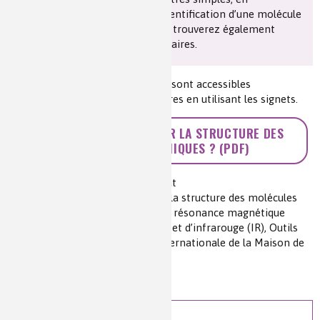
accompagnement de la vidéo Identification d’une molécule
organique par IR et RMN. Vous y trouverez également
quelques exemples complémentaires.
Les dix chapitres de ce document sont accessibles
indépendamment les uns des autres en utilisant les signets.
>> COMMENT DÉTERMINER LA STRUCTURE DES
MOLÉCULES ORGANIQUES ? (PDF)
Auteur(s) :
Françoise Brénon-Audat
Source(s) :
Comment déterminer la structure des molécules
organiques ? Quelques notions de résonance magnétique
nucléaire (RMN) du « proton » 1H et d’infrarouge (IR), Outils
pédagogiques de la Fondation Internationale de la Maison de
la Chimie
Niveau de lecture :
pour tous
Nature de la ressource :
autre
Voir plus