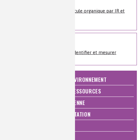
Identification d’une molécule organique par IR et
RMN
Sur le même sujet
Analyses et imagerie
»
Identifier et mesurer
NATURE, AGRICULTURE ET ENVIRONNEMENT
ÉNERGIE ET ÉCONOMIE DES RESSOURCES
QUALITÉ DE VIE, VIE QUOTIDIENNE
SANTÉ, BIEN-ÊTRE ET ALIMENTATION
ANALYSES ET IMAGERIE
HISTOIRE DE LA CHIMIE