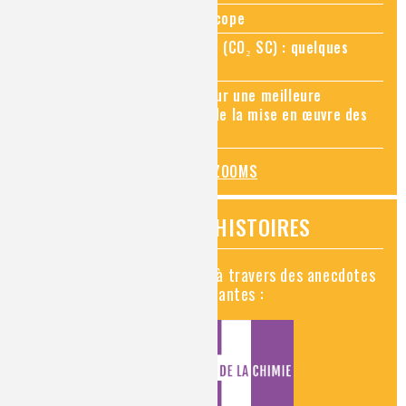
Zoom sur la chimie au microscope
Zoom sur le CO₂ supercritique (CO₂ SC) : quelques
applications récentes
Zoom sur les sites Seveso, pour une meilleure
connaissance des risques et de la mise en œuvre des
mesures de prévention
TOUS LES ZOOMS
VIDÉOS HISTOIRES
Découvrez la chimie en vidéo à travers des anecdotes
historiques, insolites et amusantes :