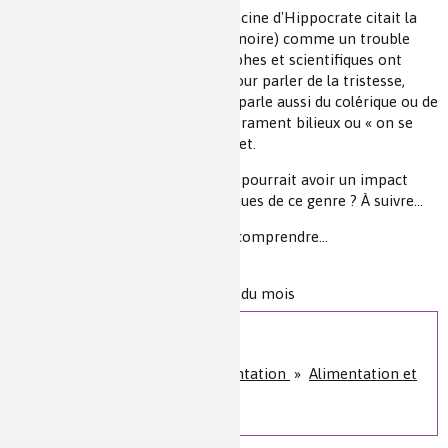
Il n’est pas un hasard que la médecine d'Hippocrate citait la
mélancolie (en grec : avoir la bile noire) comme un trouble
majeur des humeurs. Les philosophes et scientifiques ont
ultérieurement repris ce terme pour parler de la tristesse,
voire de la dépression sévère. On parle aussi du colérique ou de
l'irascible comme étant un tempérament bilieux ou « on se
fait de la bile » lorsqu’on est inquiet.
En quoi l'huile d'olive et sa chimie pourrait avoir un impact
dans de désordres psychosomatiques de ce genre ? À suivre…
Mais soyons Crétois le temps de comprendre…
Niveau de lecture :
pour tous
Nature de la ressource :
Question du mois
Sur le même sujet
Santé, bien-être et alimentation
»
Alimentation et
plaisir des sens