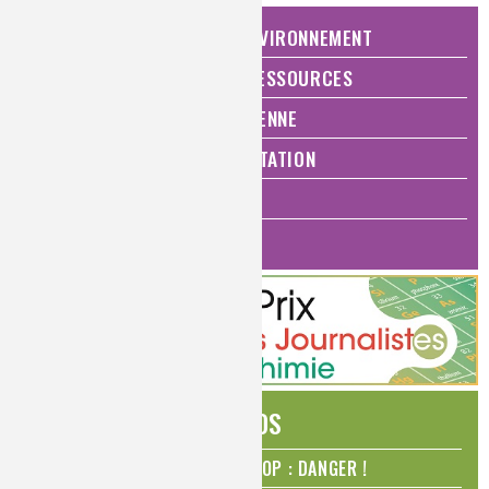
NATURE, AGRICULTURE ET ENVIRONNEMENT
ÉNERGIE ET ÉCONOMIE DES RESSOURCES
QUALITÉ DE VIE, VIE QUOTIDIENNE
SANTÉ, BIEN-ÊTRE ET ALIMENTATION
ANALYSES ET IMAGERIE
HISTOIRE DE LA CHIMIE
ÉDITOS
N₂O – protoxyde d’azote – STOP : DANGER !