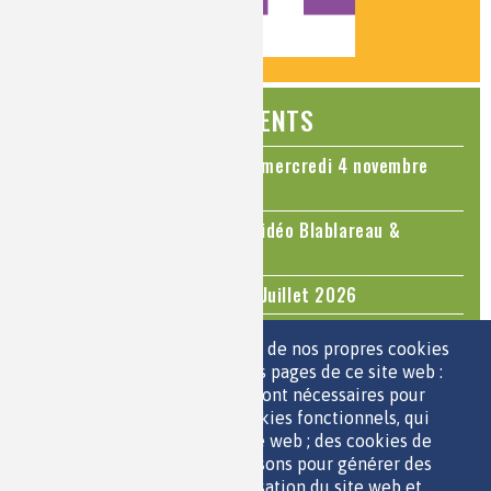
ÉVÉNEMENTS
Colloque Chimie et Cerveau - mercredi 4 novembre
2026
Le cholestérol, une nouvelle vidéo Blablareau &
Mediachimie
Questions d'actualité - Juin - Juillet 2026
TOUS LES ÉVÉNEMENTS
Nous utilisons une sélection de nos propres cookies
et de cookies de tiers sur les pages de ce site web :
des cookies essentiels, qui sont nécessaires pour
ESPACE JEUNES
utiliser le site web ; des cookies fonctionnels, qui
facilitent l'utilisation du site web ; des cookies de
performance, que nous utilisons pour générer des
données agrégées sur l'utilisation du site web et