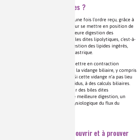
Pour quelles conséquences ?
Le pancréas et la vésicule biliaire une fois l'ordre reçu, grâce à
la cholecystokinine, vont à leur tour se mettre en position de
bataille pour permettre une meilleure digestion des
substances lipidiques. Des molécules dites lipolytiques, c'est-à-
dire capables de permettre la digestion des lipides ingérés,
sont alors déversées dans le suc gastrique.
De plus la vésicule biliaire va se mettre en contraction
permettant une augmentation de la vidange biliaire, y compris
de résidus de sels de cholestérol. Si cette vidange n’a pas lieu
cela peut conduire, selon les individus, à des calculs biliaires.
Ceci est particulièrement vrai pour des biles dites
« paresseuses » ce qui permet une meilleure digestion, un
bien-être, comme un contrôle physiologique du flux du
cholestérol.
L'histoire ne s’arrête pas là…
Il reste encore tant à découvrir et à prouver