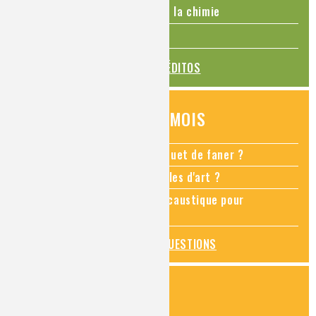
La Coupe du monde de foot et la chimie
La transition alimentaire
TOUS LES ÉDITOS
QUESTIONS DU MOIS
Comment empêcher mon bouquet de faner ?
Comment restaurer des meubles d'art ?
Pourquoi ajouter de la soude caustique pour
déboucher un évier ?
TOUTES LES QUESTIONS
ZOOMS SUR...