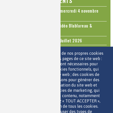
ÉVÉNEMENTS
Colloque Chimie et Cerveau - mercredi 4 novembre
2026
Le cholestérol, une nouvelle vidéo Blablareau &
Mediachimie
Questions d'actualité - Juin - Juillet 2026
TOUS LES ÉVÉNEMENTS
Nous utilisons une sélection de nos propres cookies
et de cookies de tiers sur les pages de ce site web :
des cookies essentiels, qui sont nécessaires pour
ESPACE JEUNES
utiliser le site web ; des cookies fonctionnels, qui
facilitent l'utilisation du site web ; des cookies de
performance, que nous utilisons pour générer des
données agrégées sur l'utilisation du site web et
des statistiques ; et des cookies de marketing, qui
sont utilisés pour afficher du contenu, notamment
QUI SOMMES-NOUS ?
les vidéos. Si vous choisissez « TOUT ACCEPTER »,
PARTENAIRES
vous consentez à l'utilisation de tous les cookies.
OUTILS DE COMMUNICATION
Vous pouvez accepter ou refuser des types de