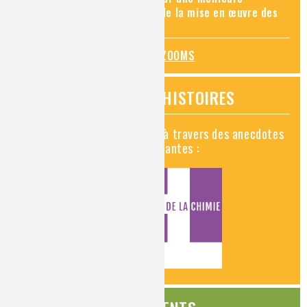
connaissance des risques et de la mise en œuvre des
mesures de prévention
TOUS LES ZOOMS
VIDÉOS HISTOIRES
Découvrez la chimie en vidéo à travers des anecdotes
historiques, insolites et amusantes :