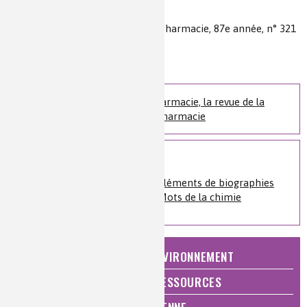
Auteur(s) :
Christian Warolin
Source(s) :
Revue d'histoire de la pharmacie, 87e année, n° 321
(1999) pp. 97-110
Niveau de lecture :
pour tous
Nature de la ressource :
article
Revue d'Histoire de la Pharmacie, la revue de la
Société d'Histoire de la Pharmacie
Sur le même sujet
Histoire de la chimie
»
Éléments de biographies
Histoire de la chimie
»
Mots de la chimie
NATURE, AGRICULTURE ET ENVIRONNEMENT
ÉNERGIE ET ÉCONOMIE DES RESSOURCES