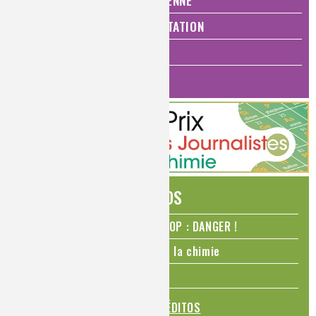
QUALITÉ DE VIE, VIE QUOTIDIENNE
SANTÉ, BIEN-ÊTRE ET ALIMENTATION
ANALYSES ET IMAGERIE
HISTOIRE DE LA CHIMIE
ÉDITOS
N₂O – protoxyde d’azote – STOP : DANGER !
La Coupe du monde de foot et la chimie
La transition alimentaire
TOUS LES ÉDITOS