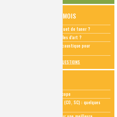
QUESTIONS DU MOIS
Comment empêcher mon bouquet de faner ?
Comment restaurer des meubles d'art ?
Pourquoi ajouter de la soude caustique pour
déboucher un évier ?
TOUTES LES QUESTIONS
ZOOMS SUR...
Zoom sur la chimie au microscope
Zoom sur le CO₂ supercritique (CO₂ SC) : quelques
applications récentes
Zoom sur les sites Seveso, pour une meilleure