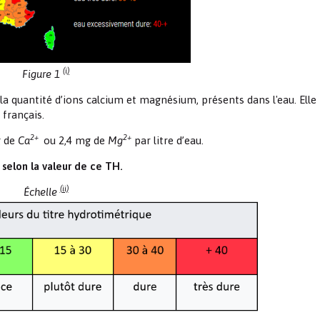
(i)
Figure 1
a quantité d’ions calcium et magnésium, présents dans l'eau. Elle
 français.
2+
2+
g de
Ca
ou 2,4 mg de
Mg
par litre d’eau.
 selon la valeur de ce TH.
(ii)
Échelle