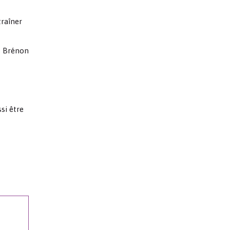
traîner
e Brénon
si être