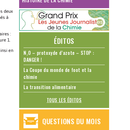
HISTOIRE DE LA CHIMIE
es deux
més à
ires :
ÉDITOS
ure 1.
insi en
N₂O – protoxyde d’azote – STOP :
DANGER !
La Coupe du monde de foot et la
chimie
La transition alimentaire
TOUS LES ÉDITOS
QUESTIONS DU MOIS