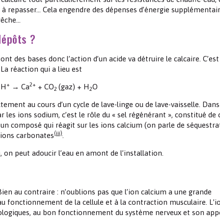
fers à repasser… Cela engendre des dépenses d’énergie supplémentair
 rêche…
dépôts ?
t des bases donc l’action d’un acide va détruire le calcaire. C’est 
La réaction qui a lieu est
+
2+
 H
→ Ca
+ CO
(gaz) + H
O
2
2
ment au cours d’un cycle de lave-linge ou de lave-vaisselle. Dans
 les ions sodium, c’est le rôle du « sel régénérant », constitué de 
e un composé qui réagit sur les ions calcium (on parle de séquestra
(iii)
 ions carbonates
.
, on peut adoucir l’eau en amont de l’installation.
en au contraire : n’oublions pas que l’ion calcium a une grande
au fonctionnement de la cellule et à la contraction musculaire. L’i
ologiques, au bon fonctionnement du système nerveux et son app