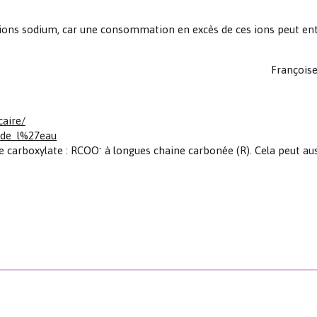
n ions sodium, car une consommation en excès de ces ions peut en
François
caire/
_de_l%27eau
-
pe carboxylate : RCOO
à longues chaine carbonée (R). Cela peut aus