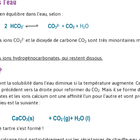
 l’eau
en équilibre dans l’eau, selon :
2-
es ions CO
et le dioxyde de carbone CO
sont très minoritaires m
3
2
es ions hydrogénocarbonates, qui restent dissous.
?
nt la solubilité dans l’eau diminue si la température augmente. Ce
 précédent vers la droite pour reformer du CO
. Mais il se forme 
2
s et les ions calcium ont une affinité l’un pour l’autre et vont pr
eu est la suivante :
e tartre s’est formé !
calcaire tout particulièrement sur les résistances de chauffe-eau, 