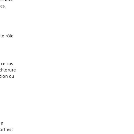
es,
le rôle
 ce cas
chlorure
tion ou
on
ort est