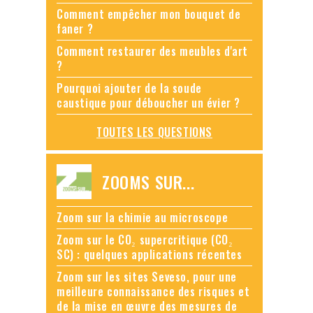
Comment empêcher mon bouquet de
faner ?
Comment restaurer des meubles d'art
?
Pourquoi ajouter de la soude
caustique pour déboucher un évier ?
TOUTES LES QUESTIONS
ZOOMS SUR...
Zoom sur la chimie au microscope
Zoom sur le CO₂ supercritique (CO₂
SC) : quelques applications récentes
Zoom sur les sites Seveso, pour une
meilleure connaissance des risques et
de la mise en œuvre des mesures de