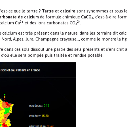
Les chimistes dans...
Enseignement
Chimie et Notre-Dame
’est-ce que le tartre ?
Tartre
et
calcaire
sont synonymes et tous l
arbonate de calcium
de formule chimique
CaCO
, c’est-à-dire for
3
Réactions en un clin d’oeil
2+
2-
 calcium Ca
et des ions carbonates CO
.
3
calcium est très présent dans la nature, dans les terrains dit calca
Fiches métiers
, Nord, Alpes, Jura, Champagne crayeuse..., comme le montre la fig
e dans ces sols dissout une partie des sels présents et s’enrichit a
 d’où elle sera pompée puis traitée et rendue potable.