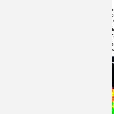
Date de publication :
Jeudi 27 mars 2025
Tout d’abord qu
constitués de
c
partir des ions
Le carbonate de 
Bassin parisien
L’eau qui pénètr
sels minéraux avant d’atteindre les nappes phréatiques