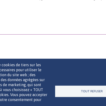
 cookies de tiers sur les
cessaires pour utiliser le
ation du site web ; des
r des données agrégées sur
UTILS DE COMMUNICATION
MENTIONS LÉGALES
POLITIQUE D
ies de marketing, qui sont
 Si vous choisissez « TOUT
TOUT REFUSER
ookies. Vous pouvez accepter
Un site de la
 votre consentement pour