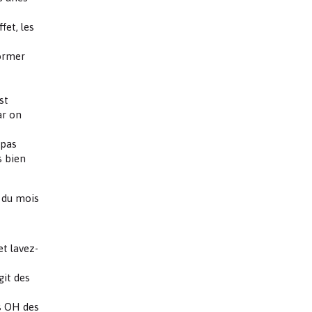
fet, les
former
st
ar on
 pas
s bien
n du mois
et lavez-
git des
es OH des