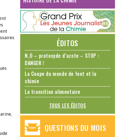
HISTOIRE DE LA CHIMIE
ent
es
ment
ssaires
ÉDITOS
N₂O – protoxyde d’azote – STOP :
DANGER !
ques
La Coupe du monde de foot et la
chimie
La transition alimentaire
TOUS LES ÉDITOS
arine,
QUESTIONS DU MOIS
uide