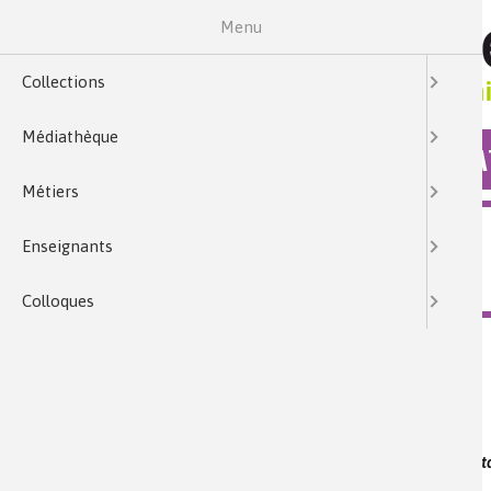
Menu
Collections
Médiathèque
COLLECTIONS
MÉDIA
Métiers
MÉDIATHÈQUE
Enseignants
QUELS SONT LES SECRETS DU « SLIME » ?
Colloques
Collection :
Questions du Mois
Mots clés :
colle, collyre ophtalmique, PVA, polyvinylacé
hydrogène