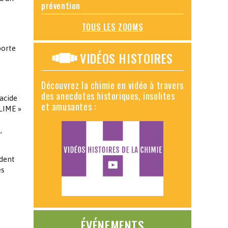
prévention
TOUS LES ZOOMS
porte
VIDÉOS HISTOIRES
Découvrez la chimie en vidéo à travers
des anecdotes historiques, insolites
’acide
et amusantes :
LIME »
,
rdent
es
ÉVÉNEMENTS