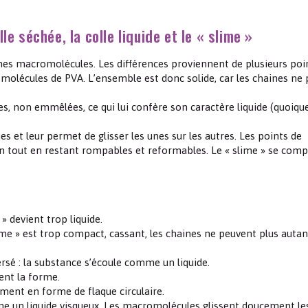
le séchée, la colle liquide et le « slime »
mes macromolécules. Les différences proviennent de plusieurs poi
romolécules de PVA. L’ensemble est donc solide, car les chaines ne
es, non emmêlées, ce qui lui confère son caractère liquide (quoiqu
ines et leur permet de glisser les unes sur les autres. Les points de
on tout en restant rompables et reformables. Le « slime » se comp
 » devient trop liquide.
lime » est trop compact, cassant, les chaines ne peuvent plus autan
ersé : la substance s’écoule comme un liquide.
ent la forme.
tement en forme de flaque circulaire.
me un liquide visqueux. Les macromolécules glissent doucement le