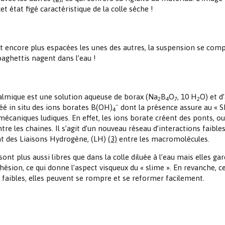
t état figé caractéristique de la colle sèche !
ont encore plus espacées les unes des autres, la suspension se com
paghettis nagent dans l’eau !
almique est une solution aqueuse de borax (Na
B
O
, 10 H
O) et d
2
4
7
2
–
réé in situ des ions borates B(OH)
dont la présence assure au « S
4
mécaniques ludiques. En effet, les ions borate créent des ponts, ou
ntre les chaines. Il s’agit d’un nouveau réseau d’interactions faibles
t des Liaisons Hydrogène, (LH)
(3)
entre les macromolécules.
ont plus aussi libres que dans la colle diluée à l’eau mais elles ga
hésion, ce qui donne l’aspect visqueux du « slime ». En revanche, c
t faibles, elles peuvent se rompre et se reformer facilement.