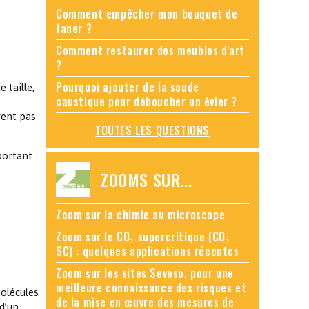
Comment empêcher mon bouquet de
faner ?
Comment restaurer des meubles d'art
?
Pourquoi ajouter de la soude
 taille,
caustique pour déboucher un évier ?
rent pas
TOUTES LES QUESTIONS
portant
ZOOMS SUR...
Zoom sur la chimie au microscope
Zoom sur le CO₂ supercritique (CO₂
SC) : quelques applications récentes
Zoom sur les sites Seveso, pour une
meilleure connaissance des risques et
olécules
de la mise en œuvre des mesures de
 d’un