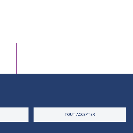
ES DONNÉES
ACCESSIBILITÉ
RSS
CONTACT
TOUT ACCEPTER