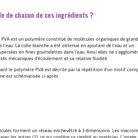
ôle de chacun de ces ingrédients ?
e PVA est un polymère constitué de molécules organiques de grande
ns l’eau. La colle blanche a été obtenue en ajoutant de l’eau et un
spersées en fines gouttelettes dans l’eau. Ainsi elles ne s’agglomè
étés mécaniques d’écoulement et sa relative fluidité.
uant le polymère PVA est décrite par la répétition d’un motif com
îne est schématisée ci-après :
olécules forment un réseau enchevêtré à 3 dimensions. Les macrom
avec les autres
(2)
, ce qui confère sa rigidité au matériau. L’image