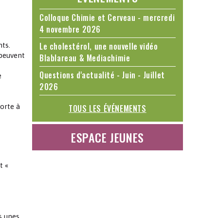
Colloque Chimie et Cerveau - mercredi
4 novembre 2026
Le cholestérol, une nouvelle vidéo
nts.
 peuvent
Blablareau & Mediachimie
Questions d'actualité - Juin - Juillet
e
2026
orte à
TOUS LES ÉVÉNEMENTS
ESPACE JEUNES
t «
s unes