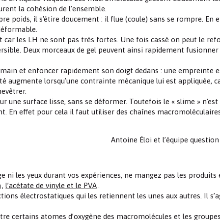
urent la cohésion de l’ensemble.
e poids, il s'étire doucement : il flue (coule) sans se rompre. En ef
ndéformable.
et car les LH ne sont pas très fortes. Une fois cassé on peut le re
ersible. Deux morceaux de gel peuvent ainsi rapidement fusionner
a main et enfoncer rapidement son doigt dedans : une empreinte e
ité augmente lorsqu’une contrainte mécanique lui est appliquée, c
evêtrer.
sur une surface lisse, sans se déformer. Toutefois le « slime » n'est
. En effet pour cela il faut utiliser des chaînes macromoléculaire
Antoine Éloi et l’équipe questio
e ni les yeux durant vos expériences, ne mangez pas les produits 
m
,
l’acétate de vinyle et le PVA
.
tions électrostatiques qui les retiennent les unes aux autres. Il s’a
i entre certains atomes d’oxygène des macromolécules et les group