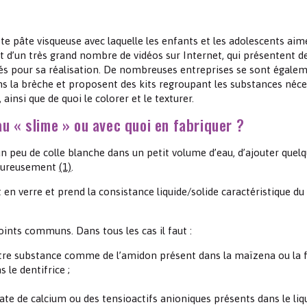
Les chimistes dans...
Enseignement
Chimie et Notre-Dame
ette pâte visqueuse avec laquelle les enfants et les adolescents aim
Réactions en un clin d’oeil
bjet d’un très grand nombre de vidéos sur Internet, qui présentent d
és pour sa réalisation. De nombreuses entreprises se sont égale
s la brèche et proposent des kits regroupant les substances néce
Fiches métiers
 ainsi que de quoi le colorer et le texturer.
 au « slime » ou avec quoi en fabriquer ?
n peu de colle blanche dans un petit volume d’eau, d’ajouter quel
goureusement
(1)
.
t en verre et prend la consistance liquide/solide caractéristique du
ints communs. Dans tous les cas il faut :
autre substance comme de l’amidon présent dans la maïzena ou la f
le dentifrice ;
ate de calcium ou des tensioactifs anioniques présents dans le liq