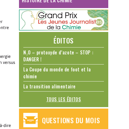
HISTOIRE DE LA CHIMIE
er
ontre
ÉDITOS
N₂O – protoxyde d’azote – STOP :
nergie
DANGER !
n versus
La Coupe du monde de foot et la
chimie
La transition alimentaire
TOUS LES ÉDITOS
QUESTIONS DU MOIS
à-dire