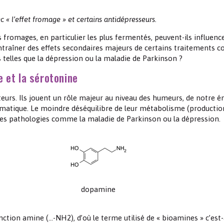
Les chimistes dans...
Enseignement
Chimie et Notre-Dame
« l’effet fromage » et certains antidépresseurs.
s fromages, en particulier les plus fermentés, peuvent-ils influenc
Réactions en un clin d’oeil
 entraîner des effets secondaires majeurs de certains traitements c
 telles que la dépression ou la maladie de Parkinson ?
Fiches métiers
 et la sérotonine
urs. Ils jouent un rôle majeur au niveau des humeurs, de notre é
matique. Le moindre déséquilibre de leur métabolisme (productio
des pathologies comme la maladie de Parkinson ou la dépression.
dopamine
ction amine (…-NH2), d’où le terme utilisé de « bioamines » c’est-