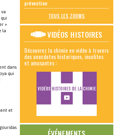
prévention
 va
TOUS LES ZOOMS
 qui
er »
 la
VIDÉOS HISTOIRES
Découvrez la chimie en vidéo à travers
des anecdotes historiques, insolites
et amusantes :
ent dans
oya qui
t
ment et
gouridas
ÉVÉNEMENTS