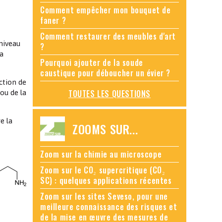
Comment empêcher mon bouquet de
faner ?
Comment restaurer des meubles d'art
niveau
?
la
Pourquoi ajouter de la soude
caustique pour déboucher un évier ?
ction de
TOUTES LES QUESTIONS
ou de la
e la
ZOOMS SUR...
Zoom sur la chimie au microscope
Zoom sur le CO₂ supercritique (CO₂
SC) : quelques applications récentes
Zoom sur les sites Seveso, pour une
meilleure connaissance des risques et
de la mise en œuvre des mesures de