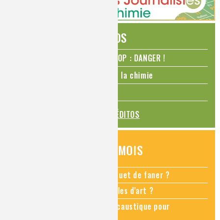
ÉDITOS
N₂O – protoxyde d’azote – STOP : DANGER !
La Coupe du monde de foot et la chimie
La transition alimentaire
TOUS LES ÉDITOS
QUESTIONS DU MOIS
Comment empêcher mon bouquet de faner ?
Comment restaurer des meubles d'art ?
Pourquoi ajouter de la soude caustique pour
déboucher un évier ?