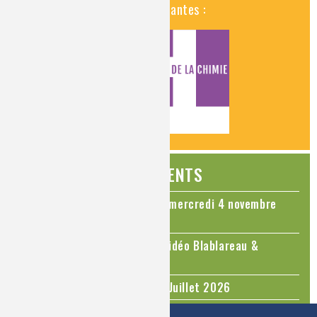
historiques, insolites et amusantes :
ÉVÉNEMENTS
Colloque Chimie et Cerveau - mercredi 4 novembre
2026
Le cholestérol, une nouvelle vidéo Blablareau &
Mediachimie
Questions d'actualité - Juin - Juillet 2026