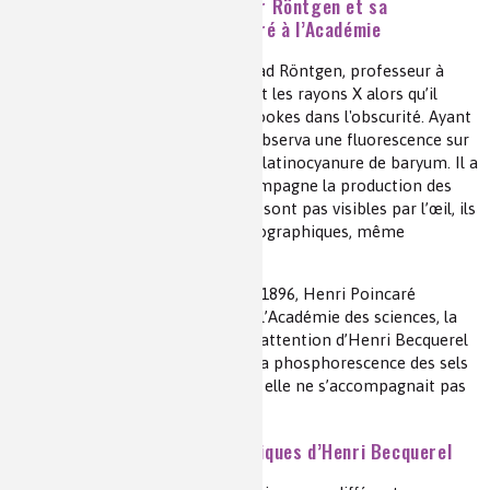
La découverte des rayons X par Röntgen et sa
présentation par Henri Poincaré à l’Académie
En novembre 1895 Wilhelm Conrad Röntgen, professeur à
l’université de Würzburg, découvrit les rayons X alors qu’il
faisait fonctionner un tube de Crookes dans l'obscurité. Ayant
placé ce tube dans l’obscurité, il observa une fluorescence sur
un écran en papier recouvert de platinocyanure de baryum. Il a
noté que cette fluorescence accompagne la production des
rayons X et que si les rayons X ne sont pas visibles par l’œil, ils
impressionnent les plaques photographiques, même
protégées par du papier noir.
Peu de temps après, le 20 janvier 1896, Henri Poincaré
présenta devant ses collègues de l’Académie des sciences, la
découverte de Röntgen et attira l’attention d’Henri Becquerel
dont il connaissait l’intérêt pour la phosphorescence des sels
d’uranium, lui suggérant de voir si elle ne s’accompagnait pas
de l’émission de rayons X.
La découverte des rayons uraniques d’Henri Becquerel