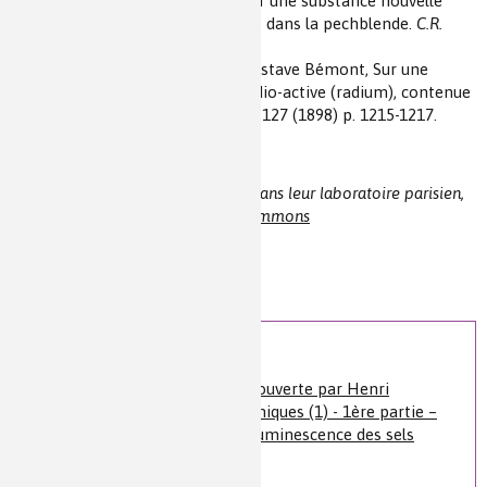
3 - Pierre Curie et Marie Curie, Sur une substance nouvelle
radio-active (polonium), contenue dans la pechblende.
C.R.
Acad. Sci.
127 (1898) p.175-178.
4 - Pierre Curie, Marie Curie et Gustave Bémont, Sur une
nouvelle substance fortement radio-active (radium), contenue
dans la pechblende.
C.R. Acad. Sci.
127 (1898) p. 1215-1217.
Illustration : Pierre et Marie Curie dans leur laboratoire parisien,
avant 1907. Source :
Wikimedia commons
Auteur(s) :
Bernard Bodo
Niveau de lecture :
pour tous
Nature de la ressource :
article
Voir plus
Enigmes autour de la découverte par Henri
Becquerel des rayons uraniques (1) - 1ère partie –
De la photographie à la luminescence des sels
d’uranium