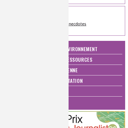
Sur le même sujet
Histoire de la chimie
»
Anecdotes
NATURE, AGRICULTURE ET ENVIRONNEMENT
ÉNERGIE ET ÉCONOMIE DES RESSOURCES
QUALITÉ DE VIE, VIE QUOTIDIENNE
SANTÉ, BIEN-ÊTRE ET ALIMENTATION
ANALYSES ET IMAGERIE
HISTOIRE DE LA CHIMIE