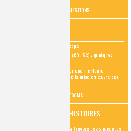
TOUTES LES QUESTIONS
ZOOMS SUR...
Zoom sur la chimie au microscope
Zoom sur le CO₂ supercritique (CO₂ SC) : quelques
applications récentes
Zoom sur les sites Seveso, pour une meilleure
connaissance des risques et de la mise en œuvre des
mesures de prévention
TOUS LES ZOOMS
VIDÉOS HISTOIRES
Découvrez la chimie en vidéo à travers des anecdotes