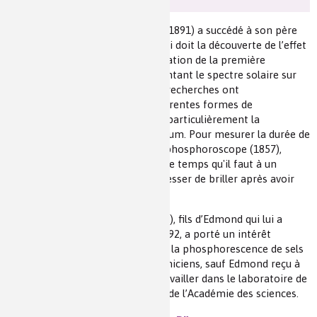
Son fils
Edmond Becquerel
(1820-1891) a succédé à son père
comme professeur en 1878. On lui doit la découverte de l’effet
photovoltaïque (1839) et la réalisation de la première
photographie en couleur représentant le spectre solaire sur
plaque argentée (1848). Mais ses recherches ont
principalement porté sur les différentes formes de
(*)
luminescence
, fluorescence et particulièrement la
phosphorescence des sels d’uranium. Pour mesurer la durée de
phosphorescence, il a inventé le phosphoroscope (1857),
appareil permettant de mesurer le temps qu'il faut à un
matériau phosphorescent pour cesser de briller après avoir
été excité par de la lumière.
Enfin,
Henri Becquerel
(1852-1908), fils d’Edmond qui lui a
succédé comme professeur en 1892, a porté un intérêt
scientifique, entre autres sujets, à la phosphorescence de sels
d’uranium. Tous ont été polytechniciens, sauf Edmond reçu à
cette Ecole, mais qui a préféré travailler dans le laboratoire de
son père. Tous ont été membres de l’Académie des sciences.