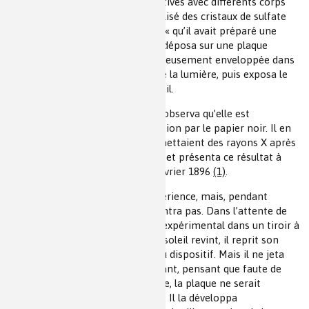
Après plusieurs expériences négatives avec différents corps
phosphorescents, Becquerel a utilisé des cristaux de sulfate
double d’uranyle et de potassium « qu’il avait préparé une
quinzaine d’années avant ». Il les déposa sur une plaque
photographique «
Lumière
» soigneusement enveloppée dans
du papier noir pour la protéger de la lumière, puis exposa le
dispositif plusieurs heures au soleil.
Ensuite, il développa la plaque et observa qu’elle est
impressionnée, malgré sa protection par le papier noir. Il en
déduisit que les sels d’uranium émettaient des rayons X après
excitation par la lumière du soleil et présenta ce résultat à
l’Académie dans une note le 24 février 1896
(1)
.
Puis, il voulut recommencer l’expérience, mais, pendant
plusieurs jours, le soleil ne se montra pas. Dans l’attente de
son retour, il rangea le dispositif expérimental dans un tiroir à
l’obscurité. Quand le 28 février le soleil revint, il reprit son
expérience et prépara un nouveau dispositif. Mais il ne jeta
pas le dispositif préparé auparavant, pensant que faute de
soleil et donc de phosphorescence, la plaque ne serait
pratiquement pas impressionnée. Il la développa