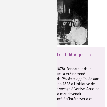
Les chimistes dans...
Enseignement
Chimie et Notre-Dame
Réactions en un clin d’oeil
Fiches métiers
La dynastie des Becquerel et leur intérêt pour la
phosphorescence
Antoine César
Becquerel
(1788-1878), fondateur de la
dynastie des Becquerel au Muséum, a été nommé
professeur titulaire de la chaire de
Physique appliquée aux
sciences naturelles
, à sa création en 1838 à l’initiative de
Joseph Gay-Lussac. Au cours d’un voyage à Venise, Antoine
César avait observé que la nuit, la mer devenait
phosphorescente et il a commencé à s’intéresser à ce
phénomène.