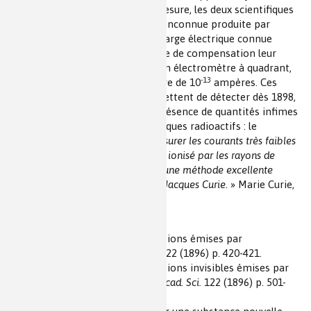
méthode Curie ». Lors de cette mesure, les deux scientifiques
compensent la charge électrique inconnue produite par
l’échantillon radioactif, avec la charge électrique connue
générée par le quartz. La méthode de compensation leur
permet de mesurer, en utilisant un électromètre à quadrant,
-13
des courants très faibles, de l’ordre de 10
ampères. Ces
mesures, très précises, leur permettent de détecter dès 1898,
dans les minerais d’uranium, la présence de quantités infimes
de deux nouveaux éléments chimiques radioactifs : le
polonium et le radium. «
Pour mesurer les courants très faibles
que l’on peut faire passer dans l’air ionisé par les rayons de
l’uranium, j’avais à ma disposition une méthode excellente
étudiée et appliquée par Pierre et Jacques Curie.
» Marie Curie,
Pierre Curie
, 1923.
Bibliographie
1 - Henri Becquerel. Sur les radiations émises par
phosphorescence.
C.R. Acad. Sci.
122 (1896) p. 420-421.
2 - Henri Becquerel. Sur les radiations invisibles émises par
les corps phosphorescents.
C.R. Acad. Sci.
122 (1896) p. 501-
503.