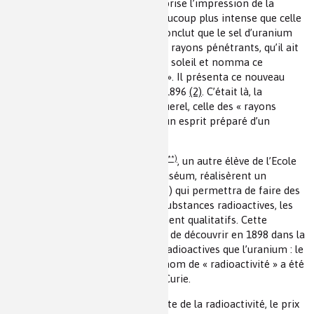
normalement, et à sa grande surprise l’impression de la
plaque restée dans le noir fut beaucoup plus intense que celle
de la première expérience. Il en conclut que le sel d’uranium
émettait donc spontanément des rayons pénétrants, qu’il ait
été ou non exposé à la lumière du soleil et nomma ce
rayonnement « rayons uraniques ». Il présenta ce nouveau
er
résultat à l’Académie le 1
mars 1896
(2)
. C’était là, la
découverte capitale d’Henri Becquerel, celle des « rayons
uraniques », fruit du hasard dans un esprit préparé d’un
expérimentateur rigoureux.
(**)
Pierre Curie et son frère Jacques
, un autre élève de l’Ecole
de Chimie d’Edmond Frémy au Muséum, réalisèrent un
appareil (quartz-piézzo électrique) qui permettra de faire des
recherches quantitatives sur les substances radioactives, les
travaux de Becquerel étant purement qualitatifs. Cette
possibilité a permis à Marie Curie de découvrir en 1898 dans la
pechblende des substances plus radioactives que l’uranium : le
polonium et le radium
(3)
(4)
. Le nom de « radioactivité » a été
donné au phénomène par Marie Curie.
Pour leurs travaux sur la découverte de la radioactivité, le prix