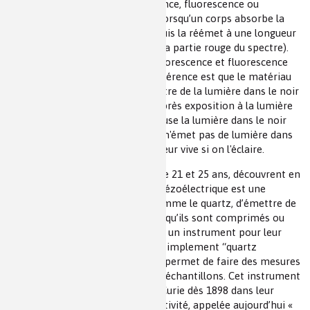
* Les phénomènes de luminescence, fluorescence ou
phosphorescence, apparaissent lorsqu’un corps absorbe la
lumière visible ou ultraviolette, puis la réémet à une longueur
d’onde plus grande (décalée vers la partie rouge du spectre).
Les deux phénomènes de phosphorescence et fluorescence
sont quasiment identiques. La différence est que le matériau
phosphorescent continue d'émettre de la lumière dans le noir
même si on arrête de l'éclairer. Après exposition à la lumière
un matériau phosphorescent diffuse la lumière dans le noir
alors qu’un matériau fluorescent n'émet pas de lumière dans
l'obscurité, mais produit une couleur vive si on l'éclaire.
** Pierre Curie et Jacques, âgés de 21 et 25 ans, découvrent en
1880, la piézoélectricité. L’effet piézoélectrique est une
propriété de certains cristaux, comme le quartz, d’émettre de
petites quantités d’électricité lorsqu’ils sont comprimés ou
étirés. En 1885, ils font construire un instrument pour leur
laboratoire, qu’ils appellent tout simplement “quartz
piézoélectrique”. Cet instrument, permet de faire des mesures
quantitatives de la radioactivité d’échantillons. Cet instrument
est introduit par Marie et Pierre Curie dès 1898 dans leur
méthode de mesure de la radioactivité, appelée aujourd’hui «