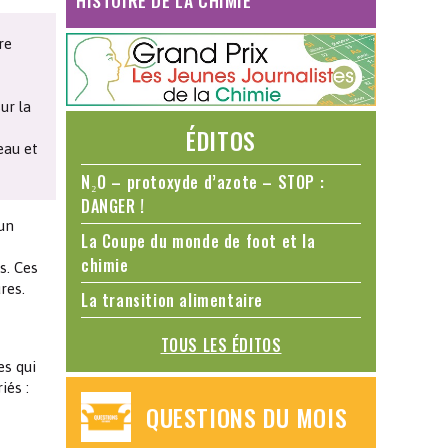
HISTOIRE DE LA CHIMIE
re
ur la
ÉDITOS
eau et
N₂O – protoxyde d’azote – STOP :
DANGER !
 un
La Coupe du monde de foot et la
t
chimie
s. Ces
res.
La transition alimentaire
TOUS LES ÉDITOS
es qui
iés :
QUESTIONS DU MOIS