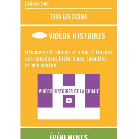
prévention
TOUS LES ZOOMS
VIDÉOS HISTOIRES
Découvrez la chimie en vidéo à travers
des anecdotes historiques, insolites
et amusantes :
ÉVÉNEMENTS