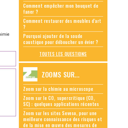
Comment empêcher mon bouquet de
faner ?
Comment restaurer des meubles d'art
?
himie
Pourquoi ajouter de la soude
caustique pour déboucher un évier ?
TOUTES LES QUESTIONS
ZOOMS SUR...
Zoom sur la chimie au microscope
Zoom sur le CO₂ supercritique (CO₂
SC) : quelques applications récentes
Zoom sur les sites Seveso, pour une
meilleure connaissance des risques et
de la mise en œuvre des mesures de