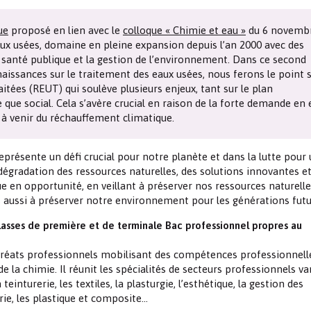
Les chimistes dans...
Enseignement
Chimie et Notre-Dame
ue
proposé en lien avec le
colloque « Chimie et eau »
du 6 novemb
aux usées, domaine en pleine expansion depuis l’an 2000 avec des
Réactions en un clin d’oeil
a santé publique et la gestion de l’environnement. Dans ce second
naissances sur le traitement des eaux usées, nous ferons le point s
Fiches métiers
aitées (REUT) qui soulève plusieurs enjeux, tant sur le plan
ue social. Cela s’avère crucial en raison de la forte demande en 
 à venir du réchauffement climatique.
eprésente un défi crucial pour notre planète et dans la lutte pour
a dégradation des ressources naturelles, des solutions innovantes e
 en opportunité, en veillant à préserver nos ressources naturelle
s aussi à préserver notre environnement pour les générations futu
asses de première et de terminale Bac professionnel propres au
uréats professionnels mobilisant des compétences professionnell
la chimie. Il réunit les spécialités de secteurs professionnels var
teinturerie, les textiles, la plasturgie, l’esthétique, la gestion des
rie, les plastique et composite…