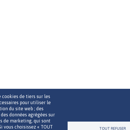
 cookies de tiers sur les
cessaires pour utiliser le
ation du site web ; des
r des données agrégées sur
UTILS DE COMMUNICATION
MENTIONS LÉGALES
POLITIQUE D
ies de marketing, qui sont
 Si vous choisissez « TOUT
TOUT REFUSER